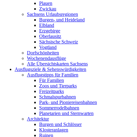
Plauen
Zwickau
Sachsens Urlaubsregionen
Burgen- und Heideland
Elbland
Erzgebirge
Oberlausitz
Sächsische Schweiz
Vogtland
Dorfschönheiten
Wochenendausflüge
Alle Übersichtskarten Sachsens
Ausflugsziele & Sehenswürdigkeiten
Ausflugstipps für Familien
Für Familien
Zoos und Tierparks
Freizeitparks
Schmalspurbahnen
Park- und Pioniereisenbahnen
Sommerrodelbahnen
Planetarien und Sternwarten
Architektur
Burgen und Schlösser
Klosteranlagen
Ruinen