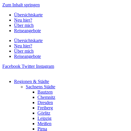
Zum Inhalt springen
Übersichtskarte
Neu hier?
Über mich
Reiseangebote
Übersichtskarte
Neu hier?
Über mich
Reiseangebote
Facebook
Twitter
Instagram
Regionen & Städte
Sachsens Städte
Bautzen
Chemnitz
Dresden
Freiberg
Görlitz
Leipzig
Meißen
Pirna