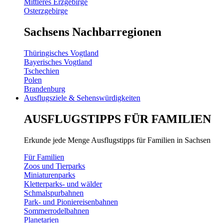
Mittleres Erzgebirge
Osterzgebirge
Sachsens Nachbarregionen
Thüringisches Vogtland
Bayerisches Vogtland
Tschechien
Polen
Brandenburg
Ausflugsziele & Sehenswürdigkeiten
AUSFLUGSTIPPS FÜR FAMILIEN
Erkunde jede Menge Ausflugstipps für Familien in Sachsen
Für Familien
Zoos und Tierparks
Miniaturenparks
Kletterparks- und wälder
Schmalspurbahnen
Park- und Pioniereisenbahnen
Sommerrodelbahnen
Planetarien