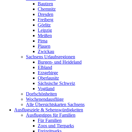
Bautzen
Chemnitz
Dresden
Freiberg
Görlitz
Leipzig
Meißen
Pirna
Plauen
Zwickau
Sachsens Urlaubsregionen
Burgen- und Heideland
Elbland
Erzgebirge
Oberlausitz
Sächsische Schweiz
Vogtland
Dorfschönheiten
Wochenendausflüge
Alle Übersichtskarten Sachsens
Ausflugsziele & Sehenswürdigkeiten
Ausflugstipps für Familien
Für Familien
Zoos und Tierparks
Freizeitparks