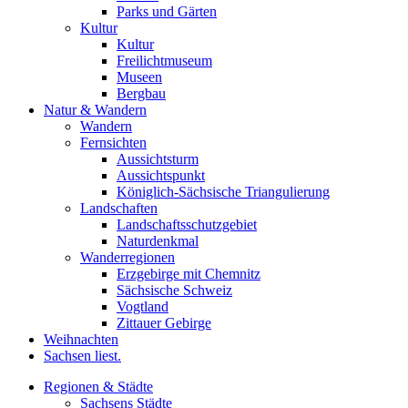
Parks und Gärten
Kultur
Kultur
Freilichtmuseum
Museen
Bergbau
Natur & Wandern
Wandern
Fernsichten
Aussichtsturm
Aussichtspunkt
Königlich-Sächsische Triangulierung
Landschaften
Landschaftsschutzgebiet
Naturdenkmal
Wanderregionen
Erzgebirge mit Chemnitz
Sächsische Schweiz
Vogtland
Zittauer Gebirge
Weihnachten
Sachsen liest.
Regionen & Städte
Sachsens Städte