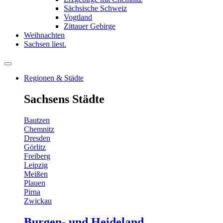
Sächsische Schweiz
Vogtland
Zittauer Gebirge
Weihnachten
Sachsen liest.
Regionen & Städte
Sachsens Städte
Bautzen
Chemnitz
Dresden
Görlitz
Freiberg
Leipzig
Meißen
Plauen
Pirna
Zwickau
Burgen- und Heideland