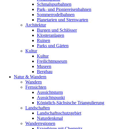
Schmalspurbahnen
Park- und Pioniereisenbahnen
Sommerrodelbahnen
Planetarien und Sternwarten
Architektur
Burgen und Schlösser
Klosteranlagen
Ruinen
Parks und Gärten
Kultur
Kultur
Freilichtmuseum
Museen
Bergbau
Natur & Wandern
Wandern
Fernsichten
Aussichtsturm
Aussichtspunkt
Königlich-Sächsische Triangulierung
Landschaften
Landschaftsschutzgebiet
Naturdenkmal
Wanderregionen
Erzgebirge mit Chemnitz