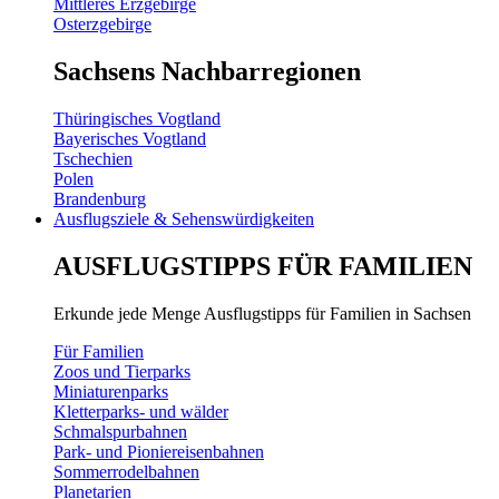
Mittleres Erzgebirge
Osterzgebirge
Sachsens Nachbarregionen
Thüringisches Vogtland
Bayerisches Vogtland
Tschechien
Polen
Brandenburg
Ausflugsziele & Sehenswürdigkeiten
AUSFLUGSTIPPS FÜR FAMILIEN
Erkunde jede Menge Ausflugstipps für Familien in Sachsen
Für Familien
Zoos und Tierparks
Miniaturenparks
Kletterparks- und wälder
Schmalspurbahnen
Park- und Pioniereisenbahnen
Sommerrodelbahnen
Planetarien