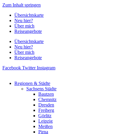
Zum Inhalt springen
Übersichtskarte
Neu hier?
Über mich
Reiseangebote
Übersichtskarte
Neu hier?
Über mich
Reiseangebote
Facebook
Twitter
Instagram
Regionen & Städte
Sachsens Städte
Bautzen
Chemnitz
Dresden
Freiberg
Görlitz
Leipzig
Meißen
Pirna