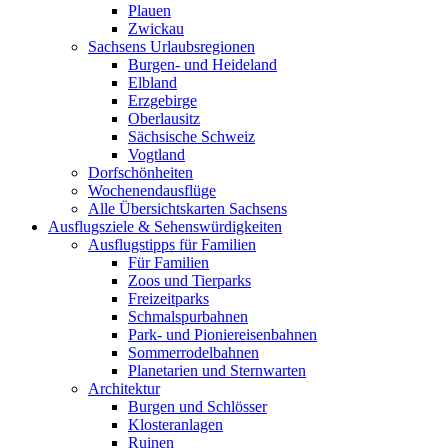
Plauen
Zwickau
Sachsens Urlaubsregionen
Burgen- und Heideland
Elbland
Erzgebirge
Oberlausitz
Sächsische Schweiz
Vogtland
Dorfschönheiten
Wochenendausflüge
Alle Übersichtskarten Sachsens
Ausflugsziele & Sehenswürdigkeiten
Ausflugstipps für Familien
Für Familien
Zoos und Tierparks
Freizeitparks
Schmalspurbahnen
Park- und Pioniereisenbahnen
Sommerrodelbahnen
Planetarien und Sternwarten
Architektur
Burgen und Schlösser
Klosteranlagen
Ruinen