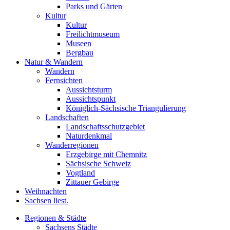
Parks und Gärten
Kultur
Kultur
Freilichtmuseum
Museen
Bergbau
Natur & Wandern
Wandern
Fernsichten
Aussichtsturm
Aussichtspunkt
Königlich-Sächsische Triangulierung
Landschaften
Landschaftsschutzgebiet
Naturdenkmal
Wanderregionen
Erzgebirge mit Chemnitz
Sächsische Schweiz
Vogtland
Zittauer Gebirge
Weihnachten
Sachsen liest.
Regionen & Städte
Sachsens Städte