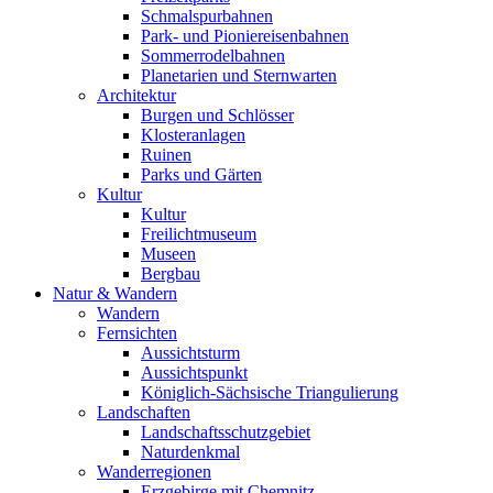
Schmalspurbahnen
Park- und Pioniereisenbahnen
Sommerrodelbahnen
Planetarien und Sternwarten
Architektur
Burgen und Schlösser
Klosteranlagen
Ruinen
Parks und Gärten
Kultur
Kultur
Freilichtmuseum
Museen
Bergbau
Natur & Wandern
Wandern
Fernsichten
Aussichtsturm
Aussichtspunkt
Königlich-Sächsische Triangulierung
Landschaften
Landschaftsschutzgebiet
Naturdenkmal
Wanderregionen
Erzgebirge mit Chemnitz