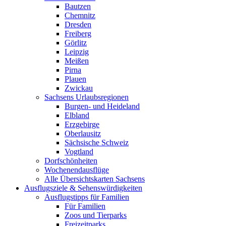
Bautzen
Chemnitz
Dresden
Freiberg
Görlitz
Leipzig
Meißen
Pirna
Plauen
Zwickau
Sachsens Urlaubsregionen
Burgen- und Heideland
Elbland
Erzgebirge
Oberlausitz
Sächsische Schweiz
Vogtland
Dorfschönheiten
Wochenendausflüge
Alle Übersichtskarten Sachsens
Ausflugsziele & Sehenswürdigkeiten
Ausflugstipps für Familien
Für Familien
Zoos und Tierparks
Freizeitparks