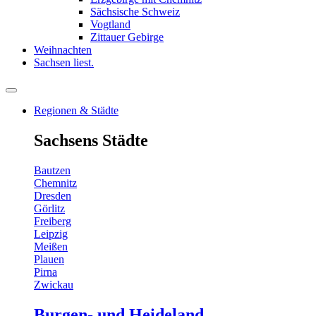
Sächsische Schweiz
Vogtland
Zittauer Gebirge
Weihnachten
Sachsen liest.
Regionen & Städte
Sachsens Städte
Bautzen
Chemnitz
Dresden
Görlitz
Freiberg
Leipzig
Meißen
Plauen
Pirna
Zwickau
Burgen- und Heideland