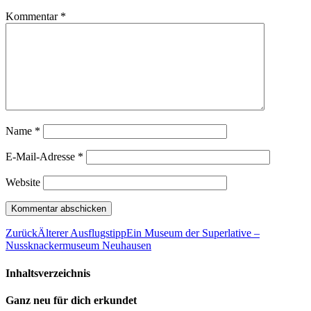
Kommentar
*
Name
*
E-Mail-Adresse
*
Website
Zurück
Älterer Ausflugstipp
Ein Museum der Superlative –
Nussknackermuseum Neuhausen
Inhaltsverzeichnis
Ganz neu für dich erkundet