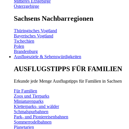
Mittleres Erzgebirge
Osterzgebirge
Sachsens Nachbarregionen
Thüringisches Vogtland
Bayerisches Vogtland
Tschechien
Polen
Brandenburg
Ausflugsziele & Sehenswürdigkeiten
AUSFLUGSTIPPS FÜR FAMILIEN
Erkunde jede Menge Ausflugstipps für Familien in Sachsen
Für Familien
Zoos und Tierparks
Miniaturenparks
Kletterparks- und wälder
Schmalspurbahnen
Park- und Pioniereisenbahnen
Sommerrodelbahnen
Planetarien