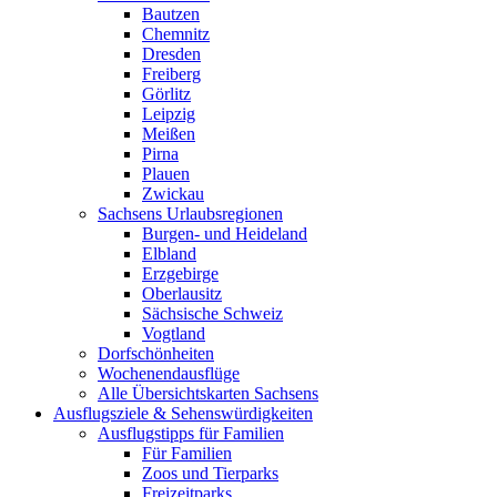
Bautzen
Chemnitz
Dresden
Freiberg
Görlitz
Leipzig
Meißen
Pirna
Plauen
Zwickau
Sachsens Urlaubsregionen
Burgen- und Heideland
Elbland
Erzgebirge
Oberlausitz
Sächsische Schweiz
Vogtland
Dorfschönheiten
Wochenendausflüge
Alle Übersichtskarten Sachsens
Ausflugsziele & Sehenswürdigkeiten
Ausflugstipps für Familien
Für Familien
Zoos und Tierparks
Freizeitparks