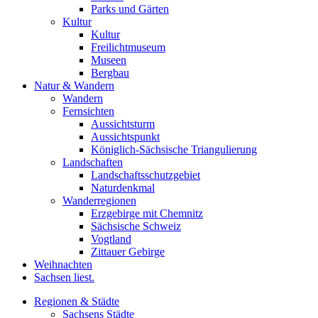
Parks und Gärten
Kultur
Kultur
Freilichtmuseum
Museen
Bergbau
Natur & Wandern
Wandern
Fernsichten
Aussichtsturm
Aussichtspunkt
Königlich-Sächsische Triangulierung
Landschaften
Landschaftsschutzgebiet
Naturdenkmal
Wanderregionen
Erzgebirge mit Chemnitz
Sächsische Schweiz
Vogtland
Zittauer Gebirge
Weihnachten
Sachsen liest.
Regionen & Städte
Sachsens Städte