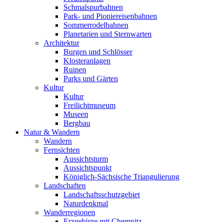
Schmalspurbahnen
Park- und Pioniereisenbahnen
Sommerrodelbahnen
Planetarien und Sternwarten
Architektur
Burgen und Schlösser
Klosteranlagen
Ruinen
Parks und Gärten
Kultur
Kultur
Freilichtmuseum
Museen
Bergbau
Natur & Wandern
Wandern
Fernsichten
Aussichtsturm
Aussichtspunkt
Königlich-Sächsische Triangulierung
Landschaften
Landschaftsschutzgebiet
Naturdenkmal
Wanderregionen
Erzgebirge mit Chemnitz