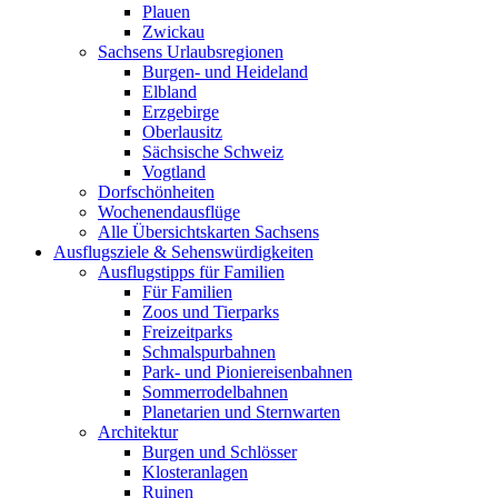
Plauen
Zwickau
Sachsens Urlaubsregionen
Burgen- und Heideland
Elbland
Erzgebirge
Oberlausitz
Sächsische Schweiz
Vogtland
Dorfschönheiten
Wochenendausflüge
Alle Übersichtskarten Sachsens
Ausflugsziele & Sehenswürdigkeiten
Ausflugstipps für Familien
Für Familien
Zoos und Tierparks
Freizeitparks
Schmalspurbahnen
Park- und Pioniereisenbahnen
Sommerrodelbahnen
Planetarien und Sternwarten
Architektur
Burgen und Schlösser
Klosteranlagen
Ruinen