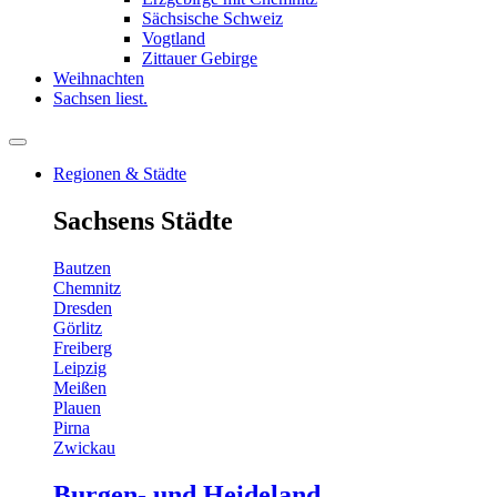
Sächsische Schweiz
Vogtland
Zittauer Gebirge
Weihnachten
Sachsen liest.
Regionen & Städte
Sachsens Städte
Bautzen
Chemnitz
Dresden
Görlitz
Freiberg
Leipzig
Meißen
Plauen
Pirna
Zwickau
Burgen- und Heideland