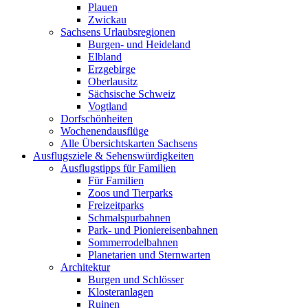
Plauen
Zwickau
Sachsens Urlaubsregionen
Burgen- und Heideland
Elbland
Erzgebirge
Oberlausitz
Sächsische Schweiz
Vogtland
Dorfschönheiten
Wochenendausflüge
Alle Übersichtskarten Sachsens
Ausflugsziele & Sehenswürdigkeiten
Ausflugstipps für Familien
Für Familien
Zoos und Tierparks
Freizeitparks
Schmalspurbahnen
Park- und Pioniereisenbahnen
Sommerrodelbahnen
Planetarien und Sternwarten
Architektur
Burgen und Schlösser
Klosteranlagen
Ruinen