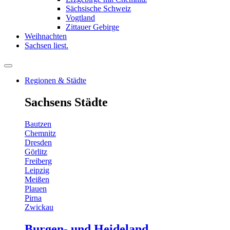
Sächsische Schweiz
Vogtland
Zittauer Gebirge
Weihnachten
Sachsen liest.
Regionen & Städte
Sachsens Städte
Bautzen
Chemnitz
Dresden
Görlitz
Freiberg
Leipzig
Meißen
Plauen
Pirna
Zwickau
Burgen- und Heideland