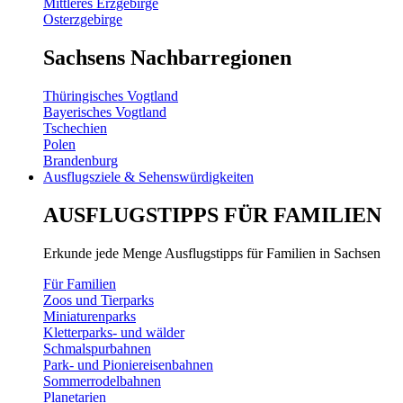
Mittleres Erzgebirge
Osterzgebirge
Sachsens Nachbarregionen
Thüringisches Vogtland
Bayerisches Vogtland
Tschechien
Polen
Brandenburg
Ausflugsziele & Sehenswürdigkeiten
AUSFLUGSTIPPS FÜR FAMILIEN
Erkunde jede Menge Ausflugstipps für Familien in Sachsen
Für Familien
Zoos und Tierparks
Miniaturenparks
Kletterparks- und wälder
Schmalspurbahnen
Park- und Pioniereisenbahnen
Sommerrodelbahnen
Planetarien