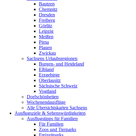
Bautzen
Chemnitz
Dresden
Freiberg
Görlitz
Leipzig
Meißen
Pirna
Plauen
Zwickau
Sachsens Urlaubsregionen
Burgen- und Heideland
Elbland
Erzgebirge
Oberlausitz
Sächsische Schweiz
Vogtland
Dorfschönheiten
Wochenendausflüge
Alle Übersichtskarten Sachsens
Ausflugsziele & Sehenswürdigkeiten
Ausflugstipps für Familien
Für Familien
Zoos und Tierparks
Freizeitparks