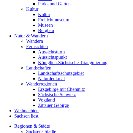
Parks und Gärten
Kultur
Kultur
Freilichtmuseum
Museen
Bergbau
Natur & Wandern
Wandern
Fernsichten
Aussichtsturm
Aussichtspunkt
Königlich-Sächsische Triangulierung
Landschaften
Landschaftsschutzgebiet
Naturdenkmal
Wanderregionen
Erzgebirge mit Chemnitz
Sächsische Schweiz
Vogtland
Zittauer Gebirge
Weihnachten
Sachsen liest.
Regionen & Städte
Sachsens Städte