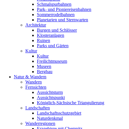
Schmalspurbahnen
Park- und Pioniereisenbahnen
Sommerrodelbahnen
Planetarien und Sternwarten
Architektur
Burgen und Schlösser
Klosteranlagen
Ruinen
Parks und Gärten
Kultur
Kultur
Freilichtmuseum
Museen
Bergbau
Natur & Wandern
Wandern
Fernsichten
Aussichtsturm
Aussichtspunkt
Königlich-Sächsische Triangulierung
Landschaften
Landschaftsschutzgebiet
Naturdenkmal
Wanderregionen
Erzgebirge mit Chemnitz