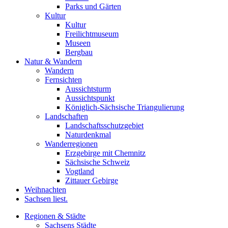
Parks und Gärten
Kultur
Kultur
Freilichtmuseum
Museen
Bergbau
Natur & Wandern
Wandern
Fernsichten
Aussichtsturm
Aussichtspunkt
Königlich-Sächsische Triangulierung
Landschaften
Landschaftsschutzgebiet
Naturdenkmal
Wanderregionen
Erzgebirge mit Chemnitz
Sächsische Schweiz
Vogtland
Zittauer Gebirge
Weihnachten
Sachsen liest.
Regionen & Städte
Sachsens Städte