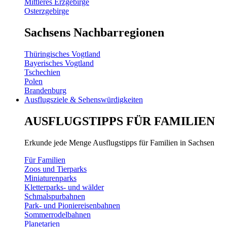
Mittleres Erzgebirge
Osterzgebirge
Sachsens Nachbarregionen
Thüringisches Vogtland
Bayerisches Vogtland
Tschechien
Polen
Brandenburg
Ausflugsziele & Sehenswürdigkeiten
AUSFLUGSTIPPS FÜR FAMILIEN
Erkunde jede Menge Ausflugstipps für Familien in Sachsen
Für Familien
Zoos und Tierparks
Miniaturenparks
Kletterparks- und wälder
Schmalspurbahnen
Park- und Pioniereisenbahnen
Sommerrodelbahnen
Planetarien