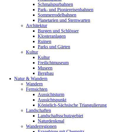
Schmalspurbahnen
Park- und Pioniereisenbahnen
Sommerrodelbahnen
Planetarien und Sternwarten
Architektur
Burgen und Schlösser
Klosteranlagen
Ruinen
Parks und Gärten
Kultur
Kultur
Freilichtmuseum
Museen
Bergbau
Natur & Wandern
Wandern
Fernsichten
Aussichtsturm
Aussichtspunkt
Königlich-Sächsische Triangulierung
Landschaften
Landschaftsschutzgebiet
Naturdenkmal
Wanderregionen
Erzgebirge mit Chemnitz