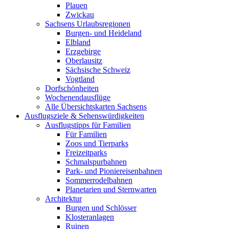
Plauen
Zwickau
Sachsens Urlaubsregionen
Burgen- und Heideland
Elbland
Erzgebirge
Oberlausitz
Sächsische Schweiz
Vogtland
Dorfschönheiten
Wochenendausflüge
Alle Übersichtskarten Sachsens
Ausflugsziele & Sehenswürdigkeiten
Ausflugstipps für Familien
Für Familien
Zoos und Tierparks
Freizeitparks
Schmalspurbahnen
Park- und Pioniereisenbahnen
Sommerrodelbahnen
Planetarien und Sternwarten
Architektur
Burgen und Schlösser
Klosteranlagen
Ruinen