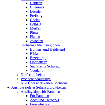
Bautzen
Chemnitz
Dresden
Freiberg
Görlitz
Leipzig
Meißen
Pirna
Plauen
Zwickau
Sachsens Urlaubsregionen
Burgen- und Heideland
Elbland
Erzgebirge
Oberlausitz
Sächsische Schweiz
Vogtland
Dorfschönheiten
Wochenendausflüge
Alle Übersichtskarten Sachsens
Ausflugsziele & Sehenswürdigkeiten
Ausflugstipps für Familien
Für Familien
Zoos und Tierparks
Freizeitparks