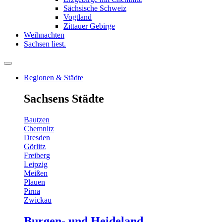
Sächsische Schweiz
Vogtland
Zittauer Gebirge
Weihnachten
Sachsen liest.
Regionen & Städte
Sachsens Städte
Bautzen
Chemnitz
Dresden
Görlitz
Freiberg
Leipzig
Meißen
Plauen
Pirna
Zwickau
Burgen- und Heideland