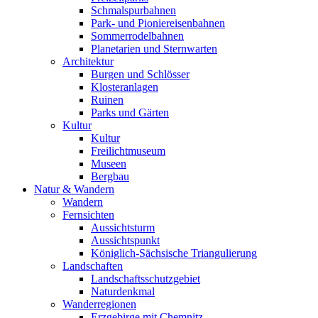
Schmalspurbahnen
Park- und Pioniereisenbahnen
Sommerrodelbahnen
Planetarien und Sternwarten
Architektur
Burgen und Schlösser
Klosteranlagen
Ruinen
Parks und Gärten
Kultur
Kultur
Freilichtmuseum
Museen
Bergbau
Natur & Wandern
Wandern
Fernsichten
Aussichtsturm
Aussichtspunkt
Königlich-Sächsische Triangulierung
Landschaften
Landschaftsschutzgebiet
Naturdenkmal
Wanderregionen
Erzgebirge mit Chemnitz