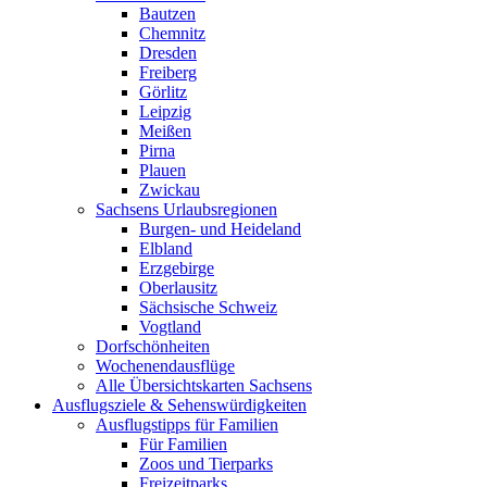
Bautzen
Chemnitz
Dresden
Freiberg
Görlitz
Leipzig
Meißen
Pirna
Plauen
Zwickau
Sachsens Urlaubsregionen
Burgen- und Heideland
Elbland
Erzgebirge
Oberlausitz
Sächsische Schweiz
Vogtland
Dorfschönheiten
Wochenendausflüge
Alle Übersichtskarten Sachsens
Ausflugsziele & Sehenswürdigkeiten
Ausflugstipps für Familien
Für Familien
Zoos und Tierparks
Freizeitparks