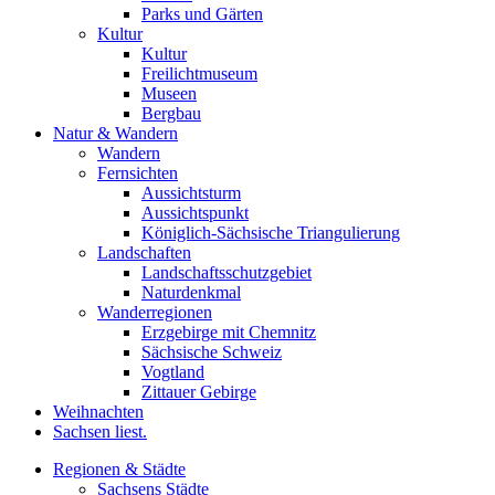
Parks und Gärten
Kultur
Kultur
Freilichtmuseum
Museen
Bergbau
Natur & Wandern
Wandern
Fernsichten
Aussichtsturm
Aussichtspunkt
Königlich-Sächsische Triangulierung
Landschaften
Landschaftsschutzgebiet
Naturdenkmal
Wanderregionen
Erzgebirge mit Chemnitz
Sächsische Schweiz
Vogtland
Zittauer Gebirge
Weihnachten
Sachsen liest.
Regionen & Städte
Sachsens Städte