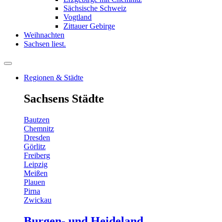
Sächsische Schweiz
Vogtland
Zittauer Gebirge
Weihnachten
Sachsen liest.
Regionen & Städte
Sachsens Städte
Bautzen
Chemnitz
Dresden
Görlitz
Freiberg
Leipzig
Meißen
Plauen
Pirna
Zwickau
Burgen- und Heideland