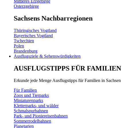
Mittleres Erzgebirge
Osterzgebirge
Sachsens Nachbarregionen
Thüringisches Vogtland
Bayerisches Vogtland
Tschechien
Polen
Brandenburg
Ausflugsziele & Sehenswürdigkeiten
AUSFLUGSTIPPS FÜR FAMILIEN
Erkunde jede Menge Ausflugstipps für Familien in Sachsen
Für Familien
Zoos und Tierparks
Miniaturenparks
Kletterparks- und wälder
Schmalspurbahnen
Park- und Pioniereisenbahnen
Sommerrodelbahnen
Planetarien