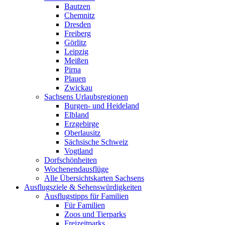
Bautzen
Chemnitz
Dresden
Freiberg
Görlitz
Leipzig
Meißen
Pirna
Plauen
Zwickau
Sachsens Urlaubsregionen
Burgen- und Heideland
Elbland
Erzgebirge
Oberlausitz
Sächsische Schweiz
Vogtland
Dorfschönheiten
Wochenendausflüge
Alle Übersichtskarten Sachsens
Ausflugsziele & Sehenswürdigkeiten
Ausflugstipps für Familien
Für Familien
Zoos und Tierparks
Freizeitparks