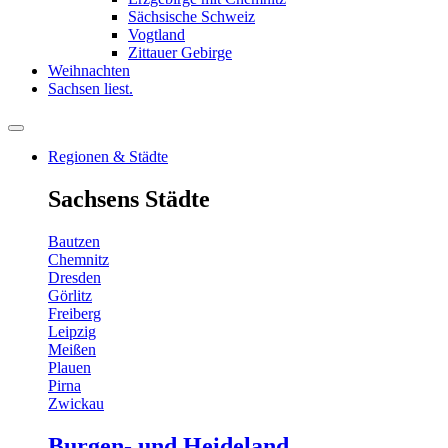
Sächsische Schweiz
Vogtland
Zittauer Gebirge
Weihnachten
Sachsen liest.
Regionen & Städte
Sachsens Städte
Bautzen
Chemnitz
Dresden
Görlitz
Freiberg
Leipzig
Meißen
Plauen
Pirna
Zwickau
Burgen- und Heideland