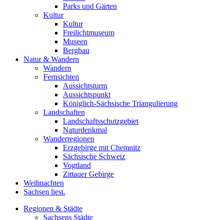
Parks und Gärten
Kultur
Kultur
Freilichtmuseum
Museen
Bergbau
Natur & Wandern
Wandern
Fernsichten
Aussichtsturm
Aussichtspunkt
Königlich-Sächsische Triangulierung
Landschaften
Landschaftsschutzgebiet
Naturdenkmal
Wanderregionen
Erzgebirge mit Chemnitz
Sächsische Schweiz
Vogtland
Zittauer Gebirge
Weihnachten
Sachsen liest.
Regionen & Städte
Sachsens Städte