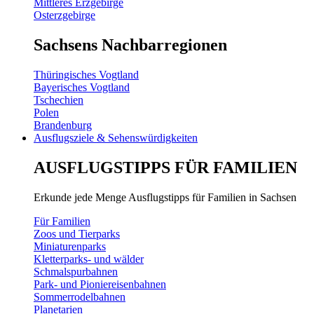
Mittleres Erzgebirge
Osterzgebirge
Sachsens Nachbarregionen
Thüringisches Vogtland
Bayerisches Vogtland
Tschechien
Polen
Brandenburg
Ausflugsziele & Sehenswürdigkeiten
AUSFLUGSTIPPS FÜR FAMILIEN
Erkunde jede Menge Ausflugstipps für Familien in Sachsen
Für Familien
Zoos und Tierparks
Miniaturenparks
Kletterparks- und wälder
Schmalspurbahnen
Park- und Pioniereisenbahnen
Sommerrodelbahnen
Planetarien