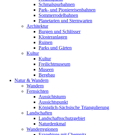
Schmalspurbahnen
Park- und Pioniereisenbahnen
Sommerrodelbahnen
Planetarien und Sternwarten
Architektur
Burgen und Schlösser
Klosteranlagen
Ruinen
Parks und Gärten
Kultur
Kultur
Freilichtmuseum
Museen
Bergbau
Natur & Wandern
Wandern
Fernsichten
Aussichtsturm
Aussichtspunkt
Königlich-Sächsische Triangulierung
Landschaften
Landschaftsschutzgebiet
Naturdenkmal
Wanderregionen
Erzgebirge mit Chemnitz