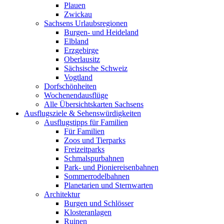
Plauen
Zwickau
Sachsens Urlaubsregionen
Burgen- und Heideland
Elbland
Erzgebirge
Oberlausitz
Sächsische Schweiz
Vogtland
Dorfschönheiten
Wochenendausflüge
Alle Übersichtskarten Sachsens
Ausflugsziele & Sehenswürdigkeiten
Ausflugstipps für Familien
Für Familien
Zoos und Tierparks
Freizeitparks
Schmalspurbahnen
Park- und Pioniereisenbahnen
Sommerrodelbahnen
Planetarien und Sternwarten
Architektur
Burgen und Schlösser
Klosteranlagen
Ruinen