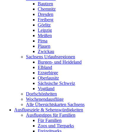
Bautzen
Chemnitz
Dresden
Freiberg
Görlitz
Leipzig
Meißen
Pirna
Plauen
Zwickau
Sachsens Urlaubsregionen
Burgen- und Heideland
Elbland
Erzgebirge
Oberlausitz
Sächsische Schweiz
Vogtland
Dorfschönheiten
Wochenendausflüge
Alle Übersichtskarten Sachsens
Ausflugsziele & Sehenswürdigkeiten
Ausflugstipps für Familien
Für Familien
Zoos und Tierparks
Freizeitparks