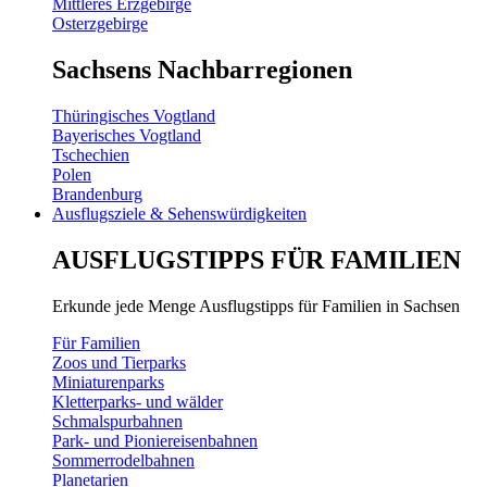
Mittleres Erzgebirge
Osterzgebirge
Sachsens Nachbarregionen
Thüringisches Vogtland
Bayerisches Vogtland
Tschechien
Polen
Brandenburg
Ausflugsziele & Sehenswürdigkeiten
AUSFLUGSTIPPS FÜR FAMILIEN
Erkunde jede Menge Ausflugstipps für Familien in Sachsen
Für Familien
Zoos und Tierparks
Miniaturenparks
Kletterparks- und wälder
Schmalspurbahnen
Park- und Pioniereisenbahnen
Sommerrodelbahnen
Planetarien