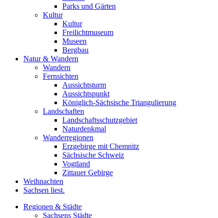
Parks und Gärten
Kultur
Kultur
Freilichtmuseum
Museen
Bergbau
Natur & Wandern
Wandern
Fernsichten
Aussichtsturm
Aussichtspunkt
Königlich-Sächsische Triangulierung
Landschaften
Landschaftsschutzgebiet
Naturdenkmal
Wanderregionen
Erzgebirge mit Chemnitz
Sächsische Schweiz
Vogtland
Zittauer Gebirge
Weihnachten
Sachsen liest.
Regionen & Städte
Sachsens Städte