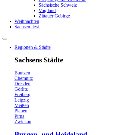
Sächsische Schweiz
Vogtland
Zittauer Gebirge
Weihnachten
Sachsen liest.
Regionen & Städte
Sachsens Städte
Bautzen
Chemnitz
Dresden
Görlitz
Freiberg
Leipzig
Meißen
Plauen
Pirna
Zwickau
Burgen- und Heideland