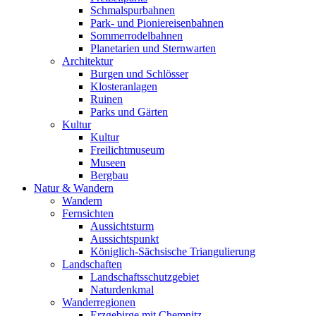
Schmalspurbahnen
Park- und Pioniereisenbahnen
Sommerrodelbahnen
Planetarien und Sternwarten
Architektur
Burgen und Schlösser
Klosteranlagen
Ruinen
Parks und Gärten
Kultur
Kultur
Freilichtmuseum
Museen
Bergbau
Natur & Wandern
Wandern
Fernsichten
Aussichtsturm
Aussichtspunkt
Königlich-Sächsische Triangulierung
Landschaften
Landschaftsschutzgebiet
Naturdenkmal
Wanderregionen
Erzgebirge mit Chemnitz