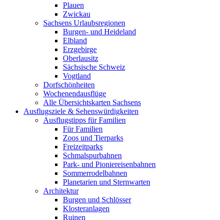
Plauen
Zwickau
Sachsens Urlaubsregionen
Burgen- und Heideland
Elbland
Erzgebirge
Oberlausitz
Sächsische Schweiz
Vogtland
Dorfschönheiten
Wochenendausflüge
Alle Übersichtskarten Sachsens
Ausflugsziele & Sehenswürdigkeiten
Ausflugstipps für Familien
Für Familien
Zoos und Tierparks
Freizeitparks
Schmalspurbahnen
Park- und Pioniereisenbahnen
Sommerrodelbahnen
Planetarien und Sternwarten
Architektur
Burgen und Schlösser
Klosteranlagen
Ruinen