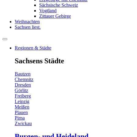
Sächsische Schweiz
Vogtland
Zittauer Gebirge
Weihnachten
Sachsen liest.
Regionen & Städte
Sachsens Städte
Bautzen
Chemnitz
Dresden
Görlitz
Freiberg
Leipzig
Meißen
Plauen
Pirna
Zwickau
Burgen- und Heideland