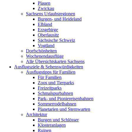
Plauen
Zwickau
Sachsens Urlaubsregionen
Burgen- und Heideland
Elbland
Erzgebirge
Oberlausitz
Sächsische Schweiz
Vogtland
Dorfschönheiten
Wochenendausflüge
Alle Übersichtskarten Sachsens
Ausflugsziele & Sehenswürdigkeiten
Ausflugstipps für Familien
Für Familien
Zoos und Tierparks
Freizeitparks
Schmalspurbahnen
Park- und Pioniereisenbahnen
Sommerrodelbahnen
Planetarien und Sternwarten
Architektur
Burgen und Schlösser
Klosteranlagen
Ruinen