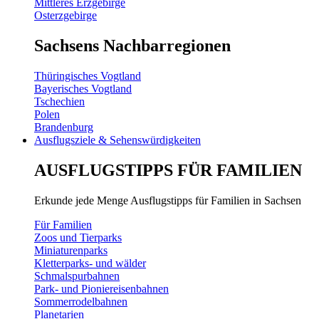
Mittleres Erzgebirge
Osterzgebirge
Sachsens Nachbarregionen
Thüringisches Vogtland
Bayerisches Vogtland
Tschechien
Polen
Brandenburg
Ausflugsziele & Sehenswürdigkeiten
AUSFLUGSTIPPS FÜR FAMILIEN
Erkunde jede Menge Ausflugstipps für Familien in Sachsen
Für Familien
Zoos und Tierparks
Miniaturenparks
Kletterparks- und wälder
Schmalspurbahnen
Park- und Pioniereisenbahnen
Sommerrodelbahnen
Planetarien