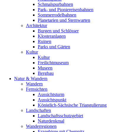
Schmalspurbahnen
Park- und Pioniereisenbahnen
Sommerrodelbahnen
Planetarien und Sternwarten
Architektur
Burgen und Schlösser
Klosteranlagen
Ruinen
Parks und Gärten
Kultur
Kultur
Freilichtmuseum
Museen
Bergbau
Natur & Wandern
Wandern
Fernsichten
Aussichtsturm
Aussichtspunkt
Königlich-Sächsische Triangulierung
Landschaften
Landschaftsschutzgebiet
Naturdenkmal
Wanderregionen
Erzgebirge mit Chemnitz