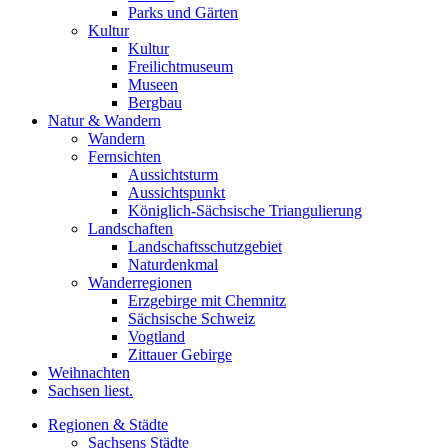
Parks und Gärten
Kultur
Kultur
Freilichtmuseum
Museen
Bergbau
Natur & Wandern
Wandern
Fernsichten
Aussichtsturm
Aussichtspunkt
Königlich-Sächsische Triangulierung
Landschaften
Landschaftsschutzgebiet
Naturdenkmal
Wanderregionen
Erzgebirge mit Chemnitz
Sächsische Schweiz
Vogtland
Zittauer Gebirge
Weihnachten
Sachsen liest.
Regionen & Städte
Sachsens Städte