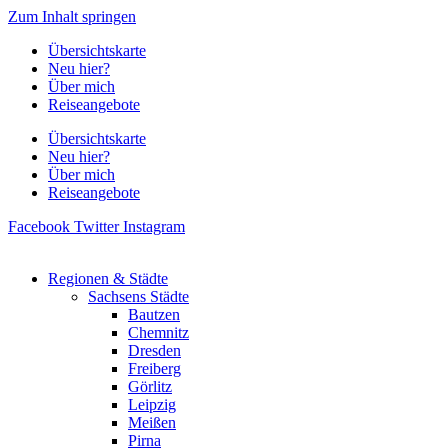
Zum Inhalt springen
Übersichtskarte
Neu hier?
Über mich
Reiseangebote
Übersichtskarte
Neu hier?
Über mich
Reiseangebote
Facebook
Twitter
Instagram
Regionen & Städte
Sachsens Städte
Bautzen
Chemnitz
Dresden
Freiberg
Görlitz
Leipzig
Meißen
Pirna