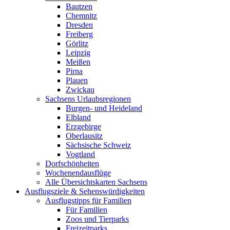
Bautzen
Chemnitz
Dresden
Freiberg
Görlitz
Leipzig
Meißen
Pirna
Plauen
Zwickau
Sachsens Urlaubsregionen
Burgen- und Heideland
Elbland
Erzgebirge
Oberlausitz
Sächsische Schweiz
Vogtland
Dorfschönheiten
Wochenendausflüge
Alle Übersichtskarten Sachsens
Ausflugsziele & Sehenswürdigkeiten
Ausflugstipps für Familien
Für Familien
Zoos und Tierparks
Freizeitparks