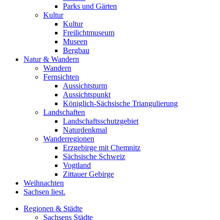
Parks und Gärten
Kultur
Kultur
Freilichtmuseum
Museen
Bergbau
Natur & Wandern
Wandern
Fernsichten
Aussichtsturm
Aussichtspunkt
Königlich-Sächsische Triangulierung
Landschaften
Landschaftsschutzgebiet
Naturdenkmal
Wanderregionen
Erzgebirge mit Chemnitz
Sächsische Schweiz
Vogtland
Zittauer Gebirge
Weihnachten
Sachsen liest.
Regionen & Städte
Sachsens Städte