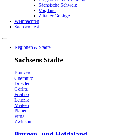
Sächsische Schweiz
Vogtland
Zittauer Gebirge
Weihnachten
Sachsen liest.
Regionen & Städte
Sachsens Städte
Bautzen
Chemnitz
Dresden
Görlitz
Freiberg
Leipzig
Meißen
Plauen
Pirna
Zwickau
Burgen- und Heideland