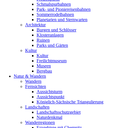
Schmalspurbahnen
Park- und Pioniereisenbahnen
Sommerrodelbahnen
Planetarien und Sternwarten
Architektur
Burgen und Schlösser
Klosteranlagen
Ruinen
Parks und Gärten
Kultur
Kultur
Freilichtmuseum
Museen
Bergbau
Natur & Wandern
Wandern
Fernsichten
Aussichtsturm
Aussichtspunkt
Königlich-Sächsische Triangulierung
Landschaften
Landschaftsschutzgebiet
Naturdenkmal
Wanderregionen
Erzgebirge mit Chemnitz