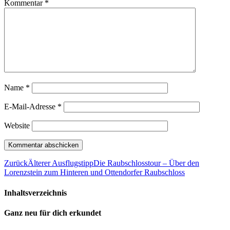
Kommentar
*
Name
*
E-Mail-Adresse
*
Website
Zurück
Älterer Ausflugstipp
Die Raubschlosstour – Über den
Lorenzstein zum Hinteren und Ottendorfer Raubschloss
Inhaltsverzeichnis
Ganz neu für dich erkundet