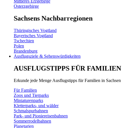
Mittleres Erzgebirge
Osterzgebirge
Sachsens Nachbarregionen
Thüringisches Vogtland
Bayerisches Vogtland
Tschechien
Polen
Brandenburg
Ausflugsziele & Sehenswürdigkeiten
AUSFLUGSTIPPS FÜR FAMILIEN
Erkunde jede Menge Ausflugstipps für Familien in Sachsen
Für Familien
Zoos und Tierparks
Miniaturenparks
Kletterparks- und wälder
Schmalspurbahnen
Park- und Pioniereisenbahnen
Sommerrodelbahnen
Planetarien