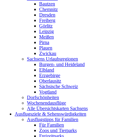
Bautzen
Chemnitz
Dresden
Freiberg
Görlitz
Leipzig
Meißen
Pirna
Plauen
Zwickau
Sachsens Urlaubsregionen
Burgen- und Heideland
Elbland
Erzgebirge
Oberlausitz
Sächsische Schweiz
Vogtland
Dorfschönheiten
Wochenendausflüge
Alle Übersichtskarten Sachsens
Ausflugsziele & Sehenswürdigkeiten
Ausflugstipps für Familien
Für Familien
Zoos und Tierparks
Freizeitparks