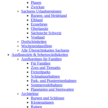
Plauen
Zwickau
Sachsens Urlaubsregionen
Burgen- und Heideland
Elbland
Erzgebirge
Oberlausitz
Sächsische Schweiz
Vogtland
Dorfschönheiten
Wochenendausflüge
Alle Übersichtskarten Sachsens
Ausflugsziele & Sehenswürdigkeiten
Ausflugstipps für Familien
Für Familien
Zoos und Tierparks
Freizeitparks
Schmalspurbahnen
Park- und Pioniereisenbahnen
Sommerrodelbahnen
Planetarien und Sternwarten
Architektur
Burgen und Schlösser
Klosteranlagen
Ruinen