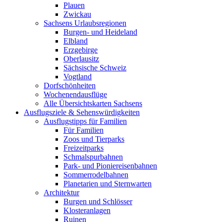
Plauen
Zwickau
Sachsens Urlaubsregionen
Burgen- und Heideland
Elbland
Erzgebirge
Oberlausitz
Sächsische Schweiz
Vogtland
Dorfschönheiten
Wochenendausflüge
Alle Übersichtskarten Sachsens
Ausflugsziele & Sehenswürdigkeiten
Ausflugstipps für Familien
Für Familien
Zoos und Tierparks
Freizeitparks
Schmalspurbahnen
Park- und Pioniereisenbahnen
Sommerrodelbahnen
Planetarien und Sternwarten
Architektur
Burgen und Schlösser
Klosteranlagen
Ruinen