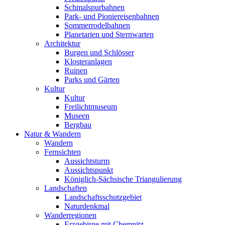
Schmalspurbahnen
Park- und Pioniereisenbahnen
Sommerrodelbahnen
Planetarien und Sternwarten
Architektur
Burgen und Schlösser
Klosteranlagen
Ruinen
Parks und Gärten
Kultur
Kultur
Freilichtmuseum
Museen
Bergbau
Natur & Wandern
Wandern
Fernsichten
Aussichtsturm
Aussichtspunkt
Königlich-Sächsische Triangulierung
Landschaften
Landschaftsschutzgebiet
Naturdenkmal
Wanderregionen
Erzgebirge mit Chemnitz