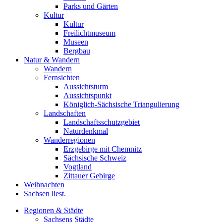
Parks und Gärten
Kultur
Kultur
Freilichtmuseum
Museen
Bergbau
Natur & Wandern
Wandern
Fernsichten
Aussichtsturm
Aussichtspunkt
Königlich-Sächsische Triangulierung
Landschaften
Landschaftsschutzgebiet
Naturdenkmal
Wanderregionen
Erzgebirge mit Chemnitz
Sächsische Schweiz
Vogtland
Zittauer Gebirge
Weihnachten
Sachsen liest.
Regionen & Städte
Sachsens Städte