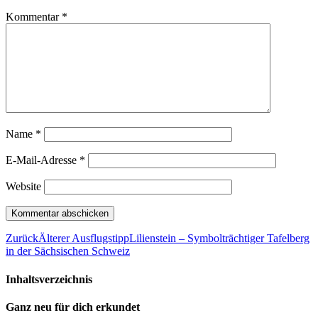
Kommentar
*
Name
*
E-Mail-Adresse
*
Website
Zurück
Älterer Ausflugstipp
Lilienstein – Symbolträchtiger Tafelberg
in der Sächsischen Schweiz
Inhaltsverzeichnis
Ganz neu für dich erkundet