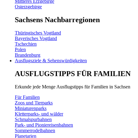
Mittleres Erzgebirge
Osterzgebirge
Sachsens Nachbarregionen
Thüringisches Vogtland
Bayerisches Vogtland
Tschechien
Polen
Brandenburg
Ausflugsziele & Sehenswürdigkeiten
AUSFLUGSTIPPS FÜR FAMILIEN
Erkunde jede Menge Ausflugstipps für Familien in Sachsen
Für Familien
Zoos und Tierparks
Miniaturenparks
Kletterparks- und wälder
Schmalspurbahnen
Park- und Pioniereisenbahnen
Sommerrodelbahnen
Planetarien