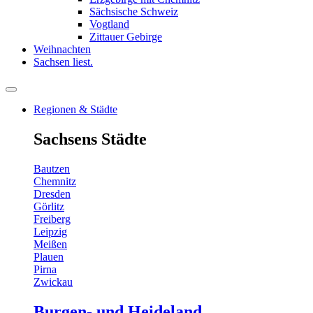
Sächsische Schweiz
Vogtland
Zittauer Gebirge
Weihnachten
Sachsen liest.
Regionen & Städte
Sachsens Städte
Bautzen
Chemnitz
Dresden
Görlitz
Freiberg
Leipzig
Meißen
Plauen
Pirna
Zwickau
Burgen- und Heideland