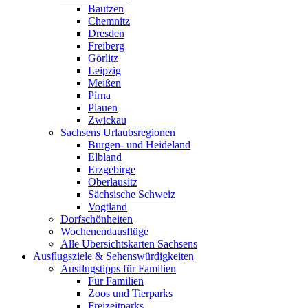
Bautzen
Chemnitz
Dresden
Freiberg
Görlitz
Leipzig
Meißen
Pirna
Plauen
Zwickau
Sachsens Urlaubsregionen
Burgen- und Heideland
Elbland
Erzgebirge
Oberlausitz
Sächsische Schweiz
Vogtland
Dorfschönheiten
Wochenendausflüge
Alle Übersichtskarten Sachsens
Ausflugsziele & Sehenswürdigkeiten
Ausflugstipps für Familien
Für Familien
Zoos und Tierparks
Freizeitparks