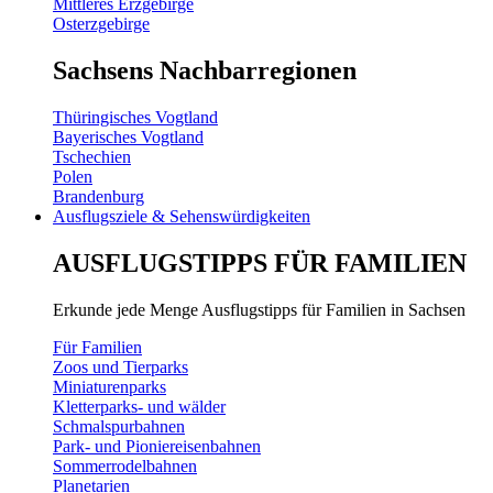
Mittleres Erzgebirge
Osterzgebirge
Sachsens Nachbarregionen
Thüringisches Vogtland
Bayerisches Vogtland
Tschechien
Polen
Brandenburg
Ausflugsziele & Sehenswürdigkeiten
AUSFLUGSTIPPS FÜR FAMILIEN
Erkunde jede Menge Ausflugstipps für Familien in Sachsen
Für Familien
Zoos und Tierparks
Miniaturenparks
Kletterparks- und wälder
Schmalspurbahnen
Park- und Pioniereisenbahnen
Sommerrodelbahnen
Planetarien