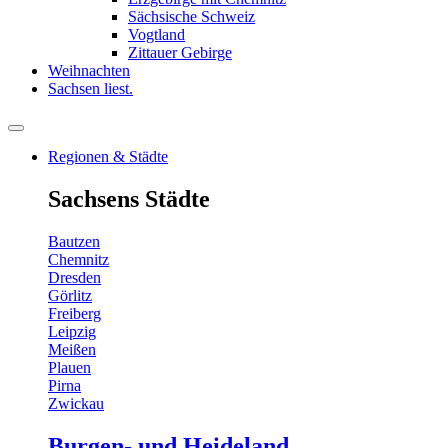
Sächsische Schweiz
Vogtland
Zittauer Gebirge
Weihnachten
Sachsen liest.
Regionen & Städte
Sachsens Städte
Bautzen
Chemnitz
Dresden
Görlitz
Freiberg
Leipzig
Meißen
Plauen
Pirna
Zwickau
Burgen- und Heideland