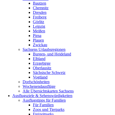
Bautzen
Chemnitz
Dresden
Freiberg
Görlitz
Leipzig
Meißen
Pirna
Plauen
Zwickau
Sachsens Urlaubsregionen
Burgen- und Heideland
Elbland
Erzgebirge
Oberlausitz
Sächsische Schweiz
Vogtland
Dorfschönheiten
Wochenendausflüge
Alle Übersichtskarten Sachsens
Ausflugsziele & Sehenswürdigkeiten
Ausflugstipps für Familien
Für Familien
Zoos und Tierparks
Freizeitparks