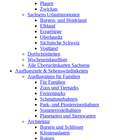
Plauen
Zwickau
Sachsens Urlaubsregionen
Burgen- und Heideland
Elbland
Erzgebirge
Oberlausitz
Sächsische Schweiz
Vogtland
Dorfschönheiten
Wochenendausflüge
Alle Übersichtskarten Sachsens
Ausflugsziele & Sehenswürdigkeiten
Ausflugstipps für Familien
Für Familien
Zoos und Tierparks
Freizeitparks
Schmalspurbahnen
Park- und Pioniereisenbahnen
Sommerrodelbahnen
Planetarien und Sternwarten
Architektur
Burgen und Schlösser
Klosteranlagen
Ruinen