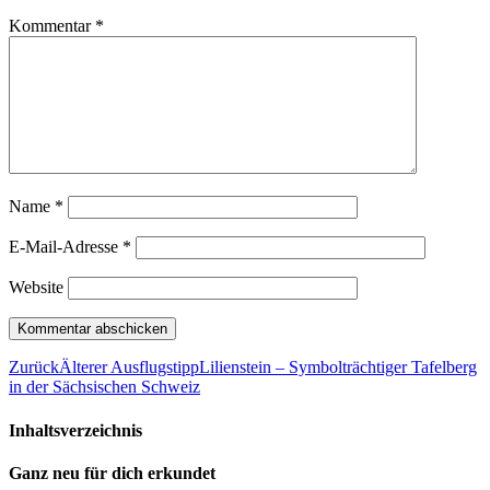
Kommentar
*
Name
*
E-Mail-Adresse
*
Website
Zurück
Älterer Ausflugstipp
Lilienstein – Symbolträchtiger Tafelberg
in der Sächsischen Schweiz
Inhaltsverzeichnis
Ganz neu für dich erkundet