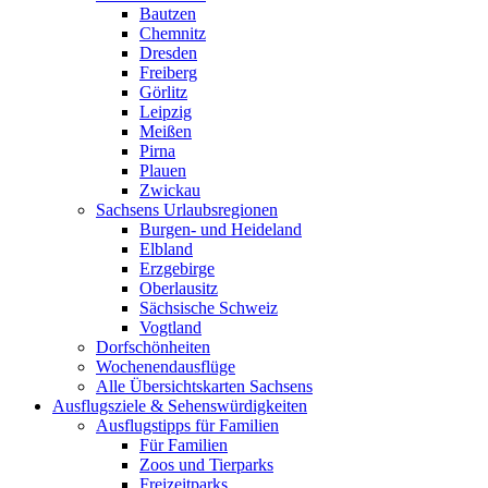
Bautzen
Chemnitz
Dresden
Freiberg
Görlitz
Leipzig
Meißen
Pirna
Plauen
Zwickau
Sachsens Urlaubsregionen
Burgen- und Heideland
Elbland
Erzgebirge
Oberlausitz
Sächsische Schweiz
Vogtland
Dorfschönheiten
Wochenendausflüge
Alle Übersichtskarten Sachsens
Ausflugsziele & Sehenswürdigkeiten
Ausflugstipps für Familien
Für Familien
Zoos und Tierparks
Freizeitparks