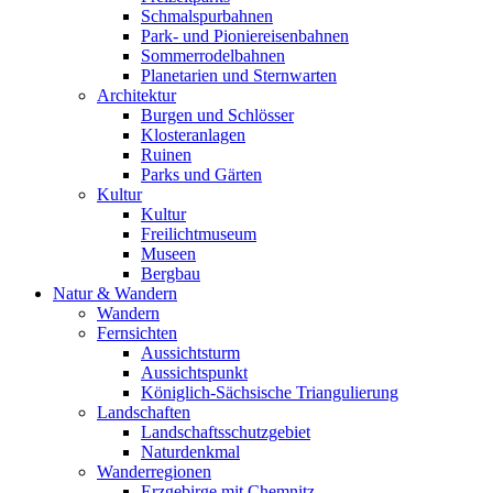
Schmalspurbahnen
Park- und Pioniereisenbahnen
Sommerrodelbahnen
Planetarien und Sternwarten
Architektur
Burgen und Schlösser
Klosteranlagen
Ruinen
Parks und Gärten
Kultur
Kultur
Freilichtmuseum
Museen
Bergbau
Natur & Wandern
Wandern
Fernsichten
Aussichtsturm
Aussichtspunkt
Königlich-Sächsische Triangulierung
Landschaften
Landschaftsschutzgebiet
Naturdenkmal
Wanderregionen
Erzgebirge mit Chemnitz