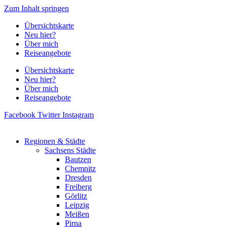
Zum Inhalt springen
Übersichtskarte
Neu hier?
Über mich
Reiseangebote
Übersichtskarte
Neu hier?
Über mich
Reiseangebote
Facebook
Twitter
Instagram
Regionen & Städte
Sachsens Städte
Bautzen
Chemnitz
Dresden
Freiberg
Görlitz
Leipzig
Meißen
Pirna