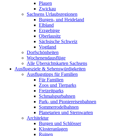
Plauen
Zwickau
Sachsens Urlaubsregionen
Burgen- und Heideland
Elbland
Erzgebirge
Oberlausitz
Sächsische Schweiz
Vogtland
Dorfschönheiten
Wochenendausflüge
Alle Übersichtskarten Sachsens
Ausflugsziele & Sehenswürdigkeiten
Ausflugstipps für Familien
Für Familien
Zoos und Tierparks
Freizeitparks
Schmalspurbahnen
Park- und Pioniereisenbahnen
Sommerrodelbahnen
Planetarien und Sternwarten
Architektur
Burgen und Schlösser
Klosteranlagen
Ruinen