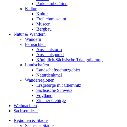
Parks und Gärten
Kultur
Kultur
Freilichtmuseum
Museen
Bergbau
Natur & Wandern
Wandern
Fernsichten
Aussichtsturm
Aussichtspunkt
Königlich-Sächsische Triangulierung
Landschaften
Landschaftsschutzgebiet
Naturdenkmal
Wanderregionen
Erzgebirge mit Chemnitz
Sächsische Schweiz
Vogtland
Zittauer Gebirge
Weihnachten
Sachsen liest.
Regionen & Städte
Sachsens Städte