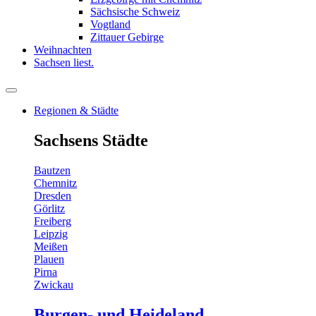
Sächsische Schweiz
Vogtland
Zittauer Gebirge
Weihnachten
Sachsen liest.
Regionen & Städte
Sachsens Städte
Bautzen
Chemnitz
Dresden
Görlitz
Freiberg
Leipzig
Meißen
Plauen
Pirna
Zwickau
Burgen- und Heideland