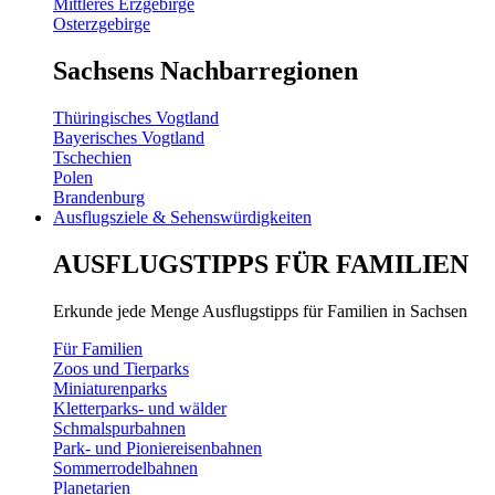
Mittleres Erzgebirge
Osterzgebirge
Sachsens Nachbarregionen
Thüringisches Vogtland
Bayerisches Vogtland
Tschechien
Polen
Brandenburg
Ausflugsziele & Sehenswürdigkeiten
AUSFLUGSTIPPS FÜR FAMILIEN
Erkunde jede Menge Ausflugstipps für Familien in Sachsen
Für Familien
Zoos und Tierparks
Miniaturenparks
Kletterparks- und wälder
Schmalspurbahnen
Park- und Pioniereisenbahnen
Sommerrodelbahnen
Planetarien