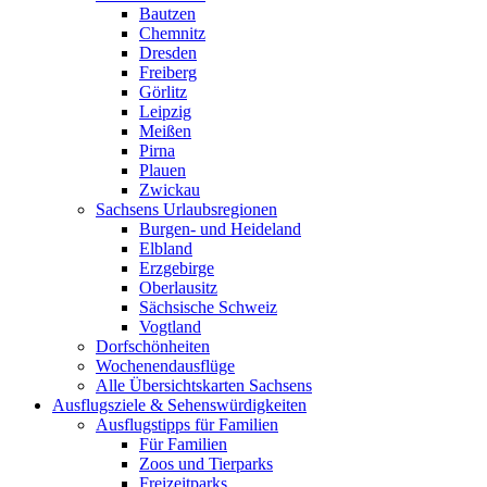
Bautzen
Chemnitz
Dresden
Freiberg
Görlitz
Leipzig
Meißen
Pirna
Plauen
Zwickau
Sachsens Urlaubsregionen
Burgen- und Heideland
Elbland
Erzgebirge
Oberlausitz
Sächsische Schweiz
Vogtland
Dorfschönheiten
Wochenendausflüge
Alle Übersichtskarten Sachsens
Ausflugsziele & Sehenswürdigkeiten
Ausflugstipps für Familien
Für Familien
Zoos und Tierparks
Freizeitparks