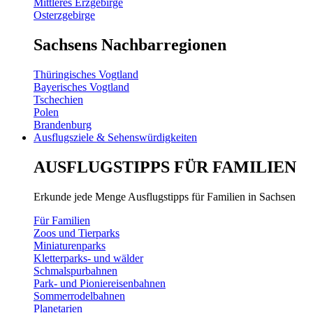
Mittleres Erzgebirge
Osterzgebirge
Sachsens Nachbarregionen
Thüringisches Vogtland
Bayerisches Vogtland
Tschechien
Polen
Brandenburg
Ausflugsziele & Sehenswürdigkeiten
AUSFLUGSTIPPS FÜR FAMILIEN
Erkunde jede Menge Ausflugstipps für Familien in Sachsen
Für Familien
Zoos und Tierparks
Miniaturenparks
Kletterparks- und wälder
Schmalspurbahnen
Park- und Pioniereisenbahnen
Sommerrodelbahnen
Planetarien