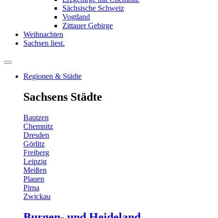
Sächsische Schweiz
Vogtland
Zittauer Gebirge
Weihnachten
Sachsen liest.
Regionen & Städte
Sachsens Städte
Bautzen
Chemnitz
Dresden
Görlitz
Freiberg
Leipzig
Meißen
Plauen
Pirna
Zwickau
Burgen- und Heideland