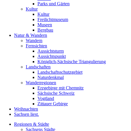
Parks und Gärten
Kultur
Kultur
Freilichtmuseum
Museen
Bergbau
Natur & Wandern
Wandern
Fernsichten
Aussichtsturm
Aussichtspunkt
Königlich-Sächsische Triangulierung
Landschaften
Landschaftsschutzgebiet
Naturdenkmal
Wanderregionen
Erzgebirge mit Chemnitz
Sächsische Schweiz
Vogtland
Zittauer Gebirge
Weihnachten
Sachsen liest.
Regionen & Städte
Sachsens Städte