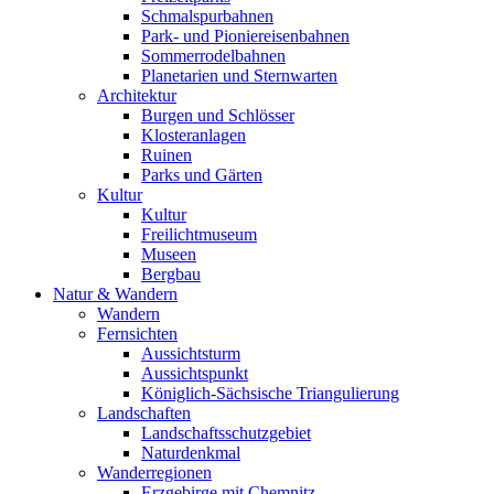
Schmalspurbahnen
Park- und Pioniereisenbahnen
Sommerrodelbahnen
Planetarien und Sternwarten
Architektur
Burgen und Schlösser
Klosteranlagen
Ruinen
Parks und Gärten
Kultur
Kultur
Freilichtmuseum
Museen
Bergbau
Natur & Wandern
Wandern
Fernsichten
Aussichtsturm
Aussichtspunkt
Königlich-Sächsische Triangulierung
Landschaften
Landschaftsschutzgebiet
Naturdenkmal
Wanderregionen
Erzgebirge mit Chemnitz