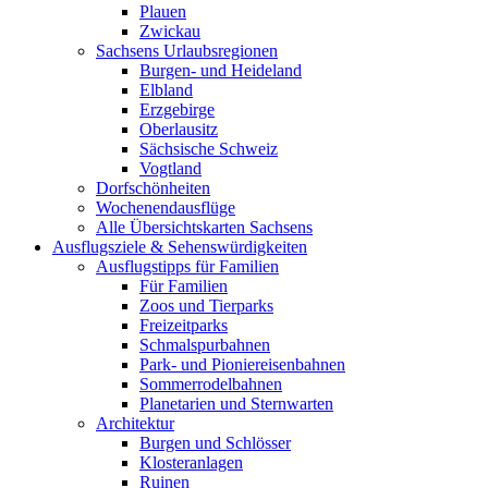
Plauen
Zwickau
Sachsens Urlaubsregionen
Burgen- und Heideland
Elbland
Erzgebirge
Oberlausitz
Sächsische Schweiz
Vogtland
Dorfschönheiten
Wochenendausflüge
Alle Übersichtskarten Sachsens
Ausflugsziele & Sehenswürdigkeiten
Ausflugstipps für Familien
Für Familien
Zoos und Tierparks
Freizeitparks
Schmalspurbahnen
Park- und Pioniereisenbahnen
Sommerrodelbahnen
Planetarien und Sternwarten
Architektur
Burgen und Schlösser
Klosteranlagen
Ruinen