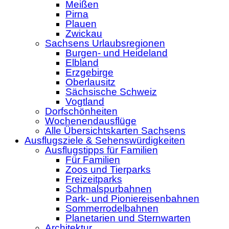
Meißen
Pirna
Plauen
Zwickau
Sachsens Urlaubsregionen
Burgen- und Heideland
Elbland
Erzgebirge
Oberlausitz
Sächsische Schweiz
Vogtland
Dorfschönheiten
Wochenendausflüge
Alle Übersichtskarten Sachsens
Ausflugsziele & Sehenswürdigkeiten
Ausflugstipps für Familien
Für Familien
Zoos und Tierparks
Freizeitparks
Schmalspurbahnen
Park- und Pioniereisenbahnen
Sommerrodelbahnen
Planetarien und Sternwarten
Architektur