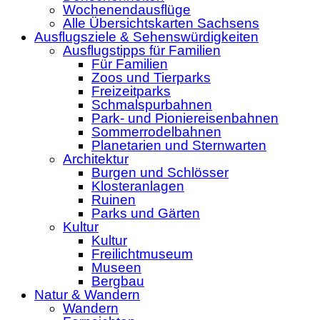
Wochenendausflüge
Alle Übersichtskarten Sachsens
Ausflugsziele & Sehenswürdigkeiten
Ausflugstipps für Familien
Für Familien
Zoos und Tierparks
Freizeitparks
Schmalspurbahnen
Park- und Pioniereisenbahnen
Sommerrodelbahnen
Planetarien und Sternwarten
Architektur
Burgen und Schlösser
Klosteranlagen
Ruinen
Parks und Gärten
Kultur
Kultur
Freilichtmuseum
Museen
Bergbau
Natur & Wandern
Wandern