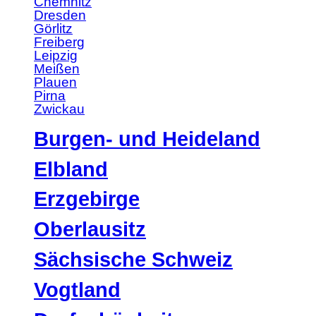
Chemnitz
Dresden
Görlitz
Freiberg
Leipzig
Meißen
Plauen
Pirna
Zwickau
Burgen- und Heideland
Elbland
Erzgebirge
Oberlausitz
Sächsische Schweiz
Vogtland