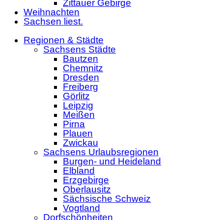
Zittauer Gebirge
Weihnachten
Sachsen liest.
Regionen & Städte
Sachsens Städte
Bautzen
Chemnitz
Dresden
Freiberg
Görlitz
Leipzig
Meißen
Pirna
Plauen
Zwickau
Sachsens Urlaubsregionen
Burgen- und Heideland
Elbland
Erzgebirge
Oberlausitz
Sächsische Schweiz
Vogtland
Dorfschönheiten