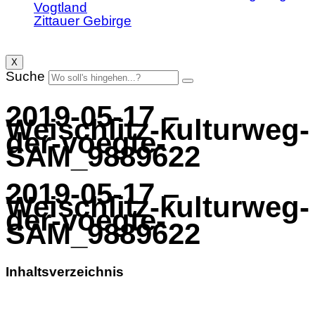
Vogtland
Zittauer Gebirge
X
Suche
2019-05-17 –
Weischlitz-kulturweg-
der-voegte-
SAM_9889622
2019-05-17 –
Weischlitz-kulturweg-
der-voegte-
SAM_9889622
Inhaltsverzeichnis