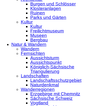
Burgen und Schlösser
Klosteranlagen
Ruinen
Parks und Gärten
Kultur
Kultur
Freilichtmuseum
Museen
Bergbau
Natur & Wandern
Wandern
Fernsichten
Aussichtsturm
Aussichtspunkt
Königlich-Sächsische
Triangulierung
Landschaften
Landschaftsschutzgebiet
Naturdenkmal
Wanderregionen
Erzgebirge mit Chemnitz
Sächsische Schweiz
Vogtland