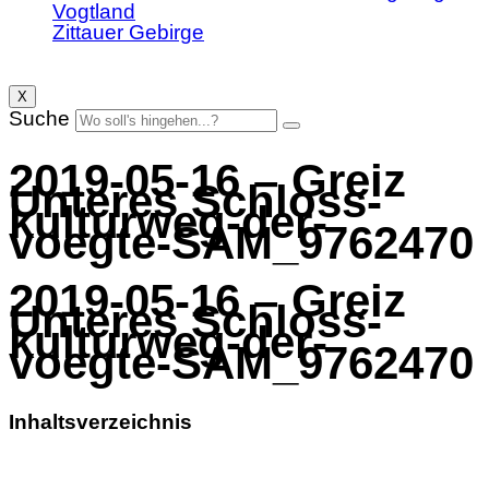
Vogtland
Zittauer Gebirge
X
Suche
2019-05-16 – Greiz
Unteres Schloss-
kulturweg-der-
voegte-SAM_9762470
2019-05-16 – Greiz
Unteres Schloss-
kulturweg-der-
voegte-SAM_9762470
Inhaltsverzeichnis