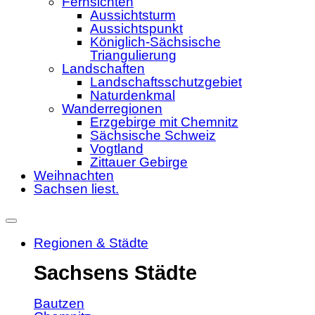
Fernsichten
Aussichtsturm
Aussichtspunkt
Königlich-Sächsische
Triangulierung
Landschaften
Landschaftsschutzgebiet
Naturdenkmal
Wanderregionen
Erzgebirge mit Chemnitz
Sächsische Schweiz
Vogtland
Zittauer Gebirge
Weihnachten
Sachsen liest.
Regionen & Städte
Sachsens Städte
Bautzen