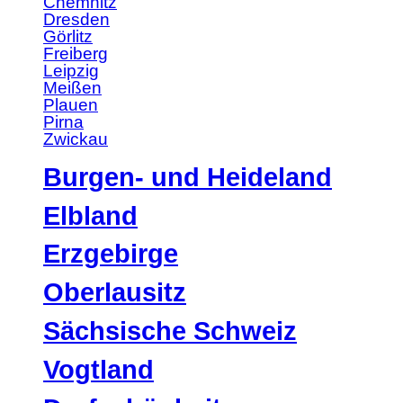
Chemnitz
Dresden
Görlitz
Freiberg
Leipzig
Meißen
Plauen
Pirna
Zwickau
Burgen- und Heideland
Elbland
Erzgebirge
Oberlausitz
Sächsische Schweiz
Vogtland