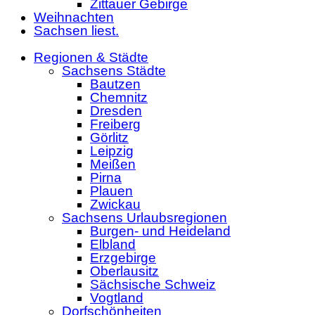
Zittauer Gebirge
Weihnachten
Sachsen liest.
Regionen & Städte
Sachsens Städte
Bautzen
Chemnitz
Dresden
Freiberg
Görlitz
Leipzig
Meißen
Pirna
Plauen
Zwickau
Sachsens Urlaubsregionen
Burgen- und Heideland
Elbland
Erzgebirge
Oberlausitz
Sächsische Schweiz
Vogtland
Dorfschönheiten