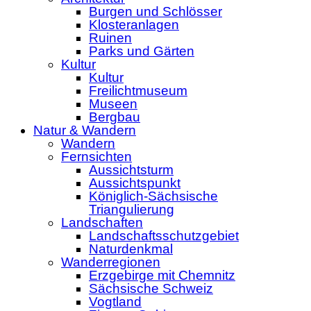
Burgen und Schlösser
Klosteranlagen
Ruinen
Parks und Gärten
Kultur
Kultur
Freilichtmuseum
Museen
Bergbau
Natur & Wandern
Wandern
Fernsichten
Aussichtsturm
Aussichtspunkt
Königlich-Sächsische
Triangulierung
Landschaften
Landschaftsschutzgebiet
Naturdenkmal
Wanderregionen
Erzgebirge mit Chemnitz
Sächsische Schweiz
Vogtland