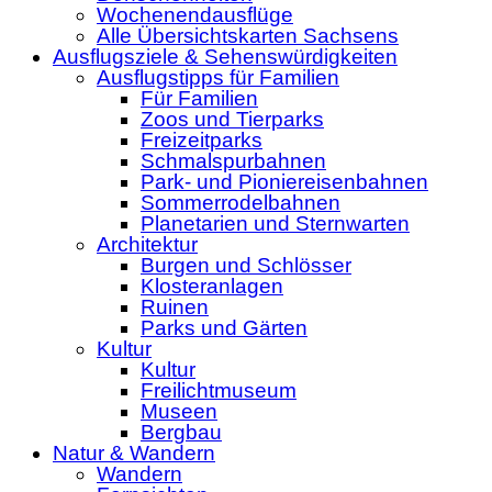
Wochenendausflüge
Alle Übersichtskarten Sachsens
Ausflugsziele & Sehenswürdigkeiten
Ausflugstipps für Familien
Für Familien
Zoos und Tierparks
Freizeitparks
Schmalspurbahnen
Park- und Pioniereisenbahnen
Sommerrodelbahnen
Planetarien und Sternwarten
Architektur
Burgen und Schlösser
Klosteranlagen
Ruinen
Parks und Gärten
Kultur
Kultur
Freilichtmuseum
Museen
Bergbau
Natur & Wandern
Wandern