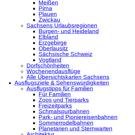
Meißen
Pirna
Plauen
Zwickau
Sachsens Urlaubsregionen
Burgen- und Heideland
Elbland
Erzgebirge
Oberlausitz
Sächsische Schweiz
Vogtland
Dorfschönheiten
Wochenendausflüge
Alle Übersichtskarten Sachsens
Ausflugsziele & Sehenswürdigkeiten
Ausflugstipps für Familien
Für Familien
Zoos und Tierparks
Freizeitparks
Schmalspurbahnen
Park- und Pioniereisenbahnen
Sommerrodelbahnen
Planetarien und Sternwarten
Architektur