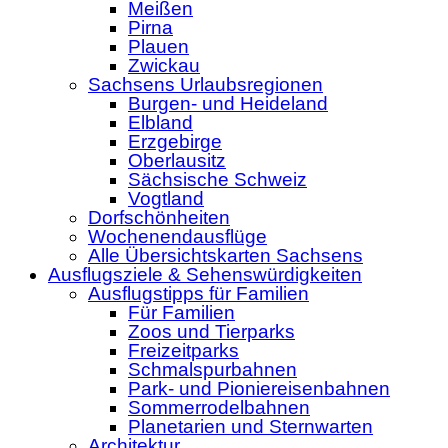
Meißen
Pirna
Plauen
Zwickau
Sachsens Urlaubsregionen
Burgen- und Heideland
Elbland
Erzgebirge
Oberlausitz
Sächsische Schweiz
Vogtland
Dorfschönheiten
Wochenendausflüge
Alle Übersichtskarten Sachsens
Ausflugsziele & Sehenswürdigkeiten
Ausflugstipps für Familien
Für Familien
Zoos und Tierparks
Freizeitparks
Schmalspurbahnen
Park- und Pioniereisenbahnen
Sommerrodelbahnen
Planetarien und Sternwarten
Architektur