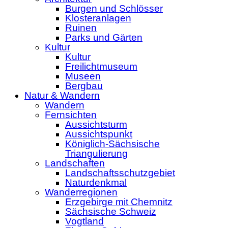
Burgen und Schlösser
Klosteranlagen
Ruinen
Parks und Gärten
Kultur
Kultur
Freilichtmuseum
Museen
Bergbau
Natur & Wandern
Wandern
Fernsichten
Aussichtsturm
Aussichtspunkt
Königlich-Sächsische
Triangulierung
Landschaften
Landschaftsschutzgebiet
Naturdenkmal
Wanderregionen
Erzgebirge mit Chemnitz
Sächsische Schweiz
Vogtland