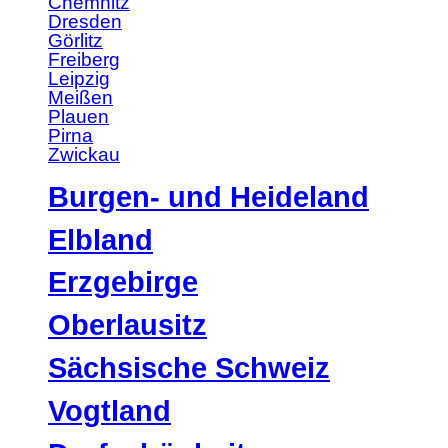
Chemnitz
Dresden
Görlitz
Freiberg
Leipzig
Meißen
Plauen
Pirna
Zwickau
Burgen- und Heideland
Elbland
Erzgebirge
Oberlausitz
Sächsische Schweiz
Vogtland