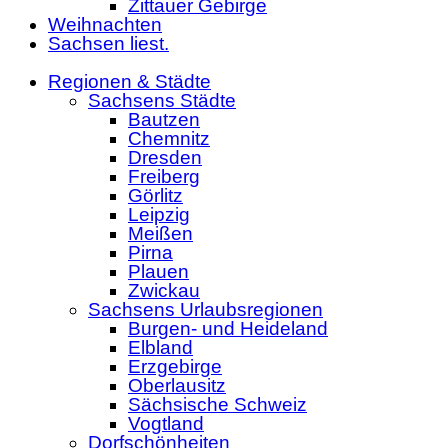
Zittauer Gebirge
Weihnachten
Sachsen liest.
Regionen & Städte
Sachsens Städte
Bautzen
Chemnitz
Dresden
Freiberg
Görlitz
Leipzig
Meißen
Pirna
Plauen
Zwickau
Sachsens Urlaubsregionen
Burgen- und Heideland
Elbland
Erzgebirge
Oberlausitz
Sächsische Schweiz
Vogtland
Dorfschönheiten