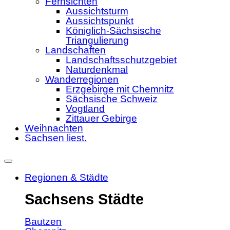
Fernsichten
Aussichtsturm
Aussichtspunkt
Königlich-Sächsische
Triangulierung
Landschaften
Landschaftsschutzgebiet
Naturdenkmal
Wanderregionen
Erzgebirge mit Chemnitz
Sächsische Schweiz
Vogtland
Zittauer Gebirge
Weihnachten
Sachsen liest.
Regionen & Städte
Sachsens Städte
Bautzen