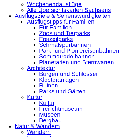
Wochenendausflüge
Alle Übersichtskarten Sachsens
Ausflugsziele & Sehenswürdigkeiten
Ausflugstipps für Familien
Für Familien
Zoos und Tierparks
Freizeitparks
Schmalspurbahnen
Park- und Pioniereisenbahnen
Sommerrodelbahnen
Planetarien und Sternwarten
Architektur
Burgen und Schlösser
Klosteranlagen
Ruinen
Parks und Gärten
Kultur
Kultur
Freilichtmuseum
Museen
Bergbau
Natur & Wandern
Wandern