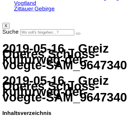
Vogtland
Zittauer Gebirge
X
Suche
2019-05-16 – Greiz
Oberes Schloss-
kulturweg-der-
voegte-SAM_9647340
2019-05-16 – Greiz
Oberes Schloss-
kulturweg-der-
voegte-SAM_9647340
Inhaltsverzeichnis