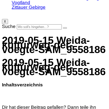
Vogtland
Zittauer Gebirge
X
Suche
2019-05-15 Weida-
kulturweg-der-
voegte-SAM_9558186
2019-05-15 Weida-
kulturweg-der-
voegte-SAM_9558186
Inhaltsverzeichnis
Dir hat dieser Beitrag gefallen? Dann teile ihn