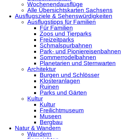
Wochenendausflüge
Alle Übersichtskarten Sachsens
Ausflugsziele & Sehenswürdigkeiten
Ausflugstipps für Familien
Für Familien
Zoos und Tierparks
Freizeitparks
Schmalspurbahnen
Park- und Pioniereisenbahnen
Sommerrodelbahnen
Planetarien und Sternwarten
Architektur
Burgen und Schlösser
Klosteranlagen
Ruinen
Parks und Gärten
Kultur
Kultur
Freilichtmuseum
Museen
Bergbau
Natur & Wandern
Wandern