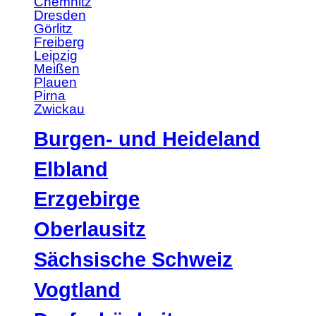
Chemnitz
Dresden
Görlitz
Freiberg
Leipzig
Meißen
Plauen
Pirna
Zwickau
Burgen- und Heideland
Elbland
Erzgebirge
Oberlausitz
Sächsische Schweiz
Vogtland