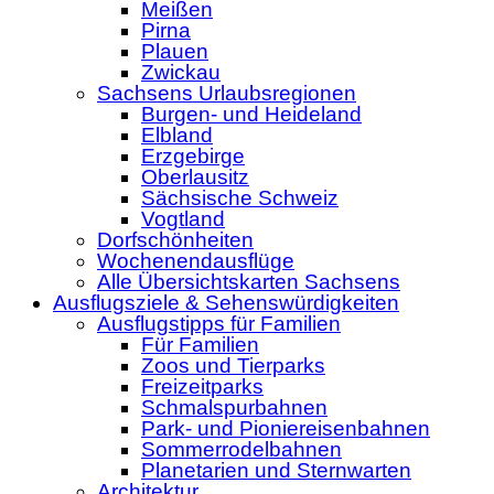
Meißen
Pirna
Plauen
Zwickau
Sachsens Urlaubsregionen
Burgen- und Heideland
Elbland
Erzgebirge
Oberlausitz
Sächsische Schweiz
Vogtland
Dorfschönheiten
Wochenendausflüge
Alle Übersichtskarten Sachsens
Ausflugsziele & Sehenswürdigkeiten
Ausflugstipps für Familien
Für Familien
Zoos und Tierparks
Freizeitparks
Schmalspurbahnen
Park- und Pioniereisenbahnen
Sommerrodelbahnen
Planetarien und Sternwarten
Architektur