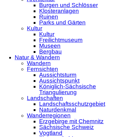
Burgen und Schlösser
Klosteranlagen
Ruinen
Parks und Gärten
Kultur
Kultur
Freilichtmuseum
Museen
Bergbau
Natur & Wandern
Wandern
Fernsichten
Aussichtsturm
Aussichtspunkt
Königlich-Sächsische
Triangulierung
Landschaften
Landschaftsschutzgebiet
Naturdenkmal
Wanderregionen
Erzgebirge mit Chemnitz
Sächsische Schweiz
Vogtland