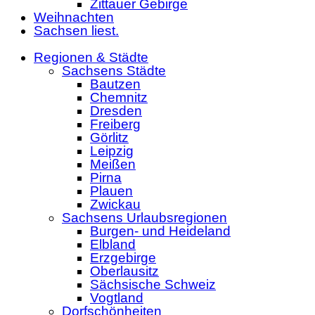
Zittauer Gebirge
Weihnachten
Sachsen liest.
Regionen & Städte
Sachsens Städte
Bautzen
Chemnitz
Dresden
Freiberg
Görlitz
Leipzig
Meißen
Pirna
Plauen
Zwickau
Sachsens Urlaubsregionen
Burgen- und Heideland
Elbland
Erzgebirge
Oberlausitz
Sächsische Schweiz
Vogtland
Dorfschönheiten