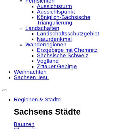
Fernsichten
Aussichtsturm
Aussichtspunkt
Königlich-Sächsische
Triangulierung
Landschaften
Landschaftsschutzgebiet
Naturdenkmal
Wanderregionen
Erzgebirge mit Chemnitz
Sächsische Schweiz
Vogtland
Zittauer Gebirge
Weihnachten
Sachsen liest.
Regionen & Städte
Sachsens Städte
Bautzen