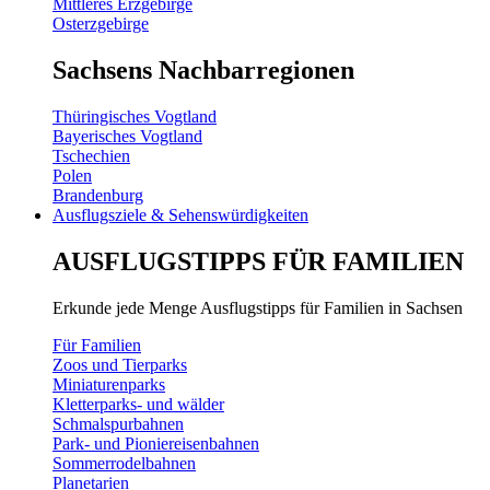
Mittleres Erzgebirge
Osterzgebirge
Sachsens Nachbarregionen
Thüringisches Vogtland
Bayerisches Vogtland
Tschechien
Polen
Brandenburg
Ausflugsziele & Sehenswürdigkeiten
AUSFLUGSTIPPS FÜR FAMILIEN
Erkunde jede Menge Ausflugstipps für Familien in Sachsen
Für Familien
Zoos und Tierparks
Miniaturenparks
Kletterparks- und wälder
Schmalspurbahnen
Park- und Pioniereisenbahnen
Sommerrodelbahnen
Planetarien