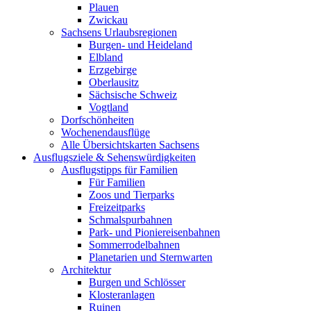
Plauen
Zwickau
Sachsens Urlaubsregionen
Burgen- und Heideland
Elbland
Erzgebirge
Oberlausitz
Sächsische Schweiz
Vogtland
Dorfschönheiten
Wochenendausflüge
Alle Übersichtskarten Sachsens
Ausflugsziele & Sehenswürdigkeiten
Ausflugstipps für Familien
Für Familien
Zoos und Tierparks
Freizeitparks
Schmalspurbahnen
Park- und Pioniereisenbahnen
Sommerrodelbahnen
Planetarien und Sternwarten
Architektur
Burgen und Schlösser
Klosteranlagen
Ruinen