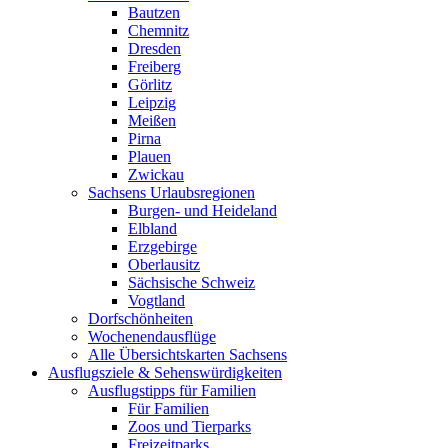
Bautzen
Chemnitz
Dresden
Freiberg
Görlitz
Leipzig
Meißen
Pirna
Plauen
Zwickau
Sachsens Urlaubsregionen
Burgen- und Heideland
Elbland
Erzgebirge
Oberlausitz
Sächsische Schweiz
Vogtland
Dorfschönheiten
Wochenendausflüge
Alle Übersichtskarten Sachsens
Ausflugsziele & Sehenswürdigkeiten
Ausflugstipps für Familien
Für Familien
Zoos und Tierparks
Freizeitparks