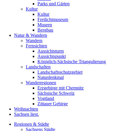
Parks und Gärten
Kultur
Kultur
Freilichtmuseum
Museen
Bergbau
Natur & Wandern
Wandern
Fernsichten
Aussichtsturm
Aussichtspunkt
Königlich-Sächsische Triangulierung
Landschaften
Landschaftsschutzgebiet
Naturdenkmal
Wanderregionen
Erzgebirge mit Chemnitz
Sächsische Schweiz
Vogtland
Zittauer Gebirge
Weihnachten
Sachsen liest.
Regionen & Städte
Sachsens Städte