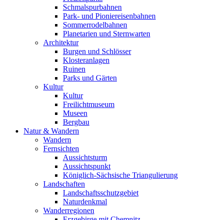
Schmalspurbahnen
Park- und Pioniereisenbahnen
Sommerrodelbahnen
Planetarien und Sternwarten
Architektur
Burgen und Schlösser
Klosteranlagen
Ruinen
Parks und Gärten
Kultur
Kultur
Freilichtmuseum
Museen
Bergbau
Natur & Wandern
Wandern
Fernsichten
Aussichtsturm
Aussichtspunkt
Königlich-Sächsische Triangulierung
Landschaften
Landschaftsschutzgebiet
Naturdenkmal
Wanderregionen
Erzgebirge mit Chemnitz