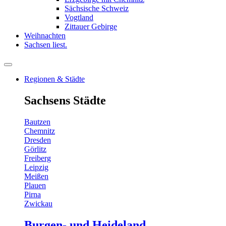
Sächsische Schweiz
Vogtland
Zittauer Gebirge
Weihnachten
Sachsen liest.
Regionen & Städte
Sachsens Städte
Bautzen
Chemnitz
Dresden
Görlitz
Freiberg
Leipzig
Meißen
Plauen
Pirna
Zwickau
Burgen- und Heideland