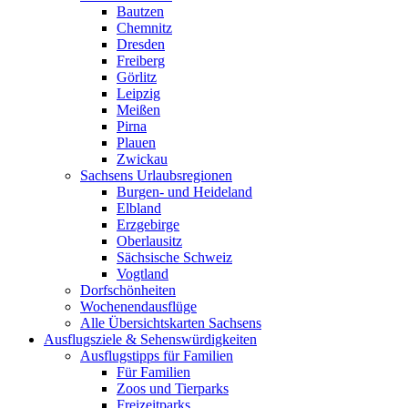
Bautzen
Chemnitz
Dresden
Freiberg
Görlitz
Leipzig
Meißen
Pirna
Plauen
Zwickau
Sachsens Urlaubsregionen
Burgen- und Heideland
Elbland
Erzgebirge
Oberlausitz
Sächsische Schweiz
Vogtland
Dorfschönheiten
Wochenendausflüge
Alle Übersichtskarten Sachsens
Ausflugsziele & Sehenswürdigkeiten
Ausflugstipps für Familien
Für Familien
Zoos und Tierparks
Freizeitparks