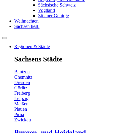
Sächsische Schweiz
Vogtland
Zittauer Gebirge
Weihnachten
Sachsen liest.
Regionen & Städte
Sachsens Städte
Bautzen
Chemnitz
Dresden
Görlitz
Freiberg
Leipzig
Meißen
Plauen
Pirna
Zwickau
Burgen- und Heideland