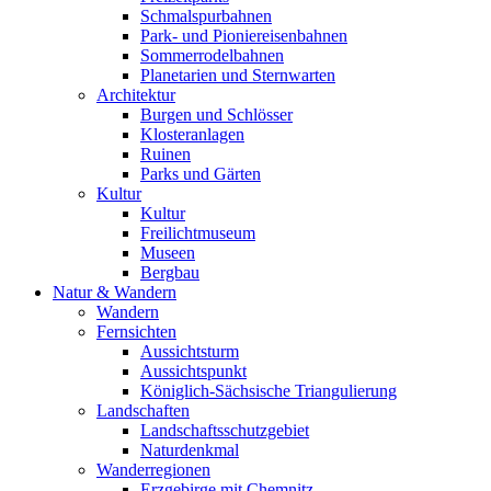
Schmalspurbahnen
Park- und Pioniereisenbahnen
Sommerrodelbahnen
Planetarien und Sternwarten
Architektur
Burgen und Schlösser
Klosteranlagen
Ruinen
Parks und Gärten
Kultur
Kultur
Freilichtmuseum
Museen
Bergbau
Natur & Wandern
Wandern
Fernsichten
Aussichtsturm
Aussichtspunkt
Königlich-Sächsische Triangulierung
Landschaften
Landschaftsschutzgebiet
Naturdenkmal
Wanderregionen
Erzgebirge mit Chemnitz