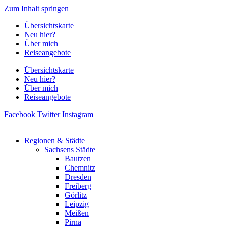
Zum Inhalt springen
Übersichtskarte
Neu hier?
Über mich
Reiseangebote
Übersichtskarte
Neu hier?
Über mich
Reiseangebote
Facebook
Twitter
Instagram
Regionen & Städte
Sachsens Städte
Bautzen
Chemnitz
Dresden
Freiberg
Görlitz
Leipzig
Meißen
Pirna