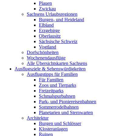
Plauen
Zwickau
Sachsens Urlaubsregionen
Burgen- und Heideland
Elbland
Erzgebirge
Oberlausitz
Sächsische Schweiz
Vogtland
Dorfschönheiten
Wochenendausflüge
Alle Übersichtskarten Sachsens
Ausflugsziele & Sehenswürdigkeiten
Ausflugstipps für Familien
Für Familien
Zoos und Tierparks
Freizeitparks
Schmalspurbahnen
Park- und Pioniereisenbahnen
Sommerrodelbahnen
Planetarien und Sternwarten
Architektur
Burgen und Schlösser
Klosteranlagen
Ruinen