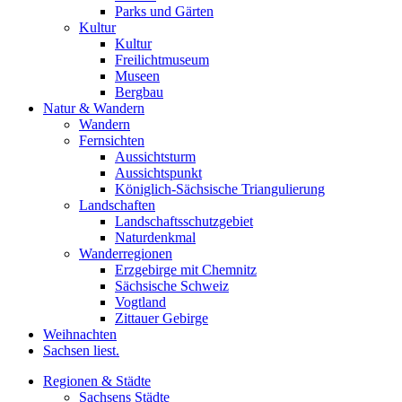
Parks und Gärten
Kultur
Kultur
Freilichtmuseum
Museen
Bergbau
Natur & Wandern
Wandern
Fernsichten
Aussichtsturm
Aussichtspunkt
Königlich-Sächsische Triangulierung
Landschaften
Landschaftsschutzgebiet
Naturdenkmal
Wanderregionen
Erzgebirge mit Chemnitz
Sächsische Schweiz
Vogtland
Zittauer Gebirge
Weihnachten
Sachsen liest.
Regionen & Städte
Sachsens Städte