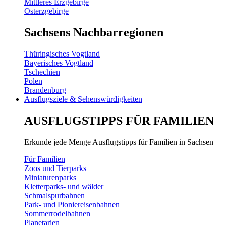
Mittleres Erzgebirge
Osterzgebirge
Sachsens Nachbarregionen
Thüringisches Vogtland
Bayerisches Vogtland
Tschechien
Polen
Brandenburg
Ausflugsziele & Sehenswürdigkeiten
AUSFLUGSTIPPS FÜR FAMILIEN
Erkunde jede Menge Ausflugstipps für Familien in Sachsen
Für Familien
Zoos und Tierparks
Miniaturenparks
Kletterparks- und wälder
Schmalspurbahnen
Park- und Pioniereisenbahnen
Sommerrodelbahnen
Planetarien