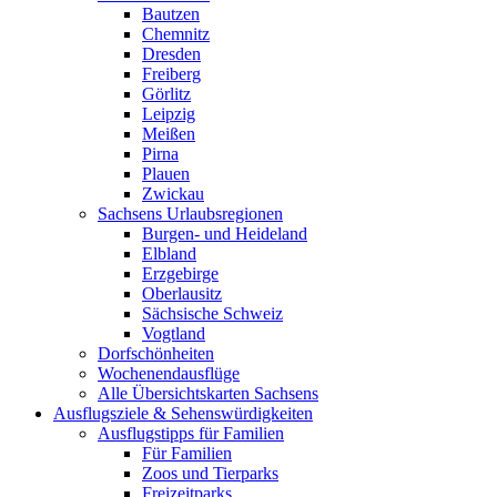
Bautzen
Chemnitz
Dresden
Freiberg
Görlitz
Leipzig
Meißen
Pirna
Plauen
Zwickau
Sachsens Urlaubsregionen
Burgen- und Heideland
Elbland
Erzgebirge
Oberlausitz
Sächsische Schweiz
Vogtland
Dorfschönheiten
Wochenendausflüge
Alle Übersichtskarten Sachsens
Ausflugsziele & Sehenswürdigkeiten
Ausflugstipps für Familien
Für Familien
Zoos und Tierparks
Freizeitparks