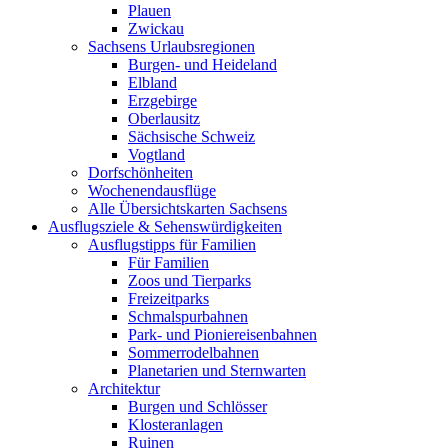
Plauen
Zwickau
Sachsens Urlaubsregionen
Burgen- und Heideland
Elbland
Erzgebirge
Oberlausitz
Sächsische Schweiz
Vogtland
Dorfschönheiten
Wochenendausflüge
Alle Übersichtskarten Sachsens
Ausflugsziele & Sehenswürdigkeiten
Ausflugstipps für Familien
Für Familien
Zoos und Tierparks
Freizeitparks
Schmalspurbahnen
Park- und Pioniereisenbahnen
Sommerrodelbahnen
Planetarien und Sternwarten
Architektur
Burgen und Schlösser
Klosteranlagen
Ruinen