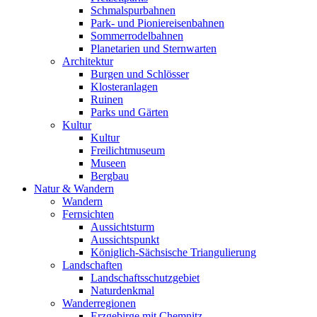
Schmalspurbahnen
Park- und Pioniereisenbahnen
Sommerrodelbahnen
Planetarien und Sternwarten
Architektur
Burgen und Schlösser
Klosteranlagen
Ruinen
Parks und Gärten
Kultur
Kultur
Freilichtmuseum
Museen
Bergbau
Natur & Wandern
Wandern
Fernsichten
Aussichtsturm
Aussichtspunkt
Königlich-Sächsische Triangulierung
Landschaften
Landschaftsschutzgebiet
Naturdenkmal
Wanderregionen
Erzgebirge mit Chemnitz