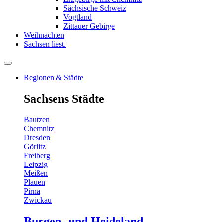
Sächsische Schweiz
Vogtland
Zittauer Gebirge
Weihnachten
Sachsen liest.
Regionen & Städte
Sachsens Städte
Bautzen
Chemnitz
Dresden
Görlitz
Freiberg
Leipzig
Meißen
Plauen
Pirna
Zwickau
Burgen- und Heideland