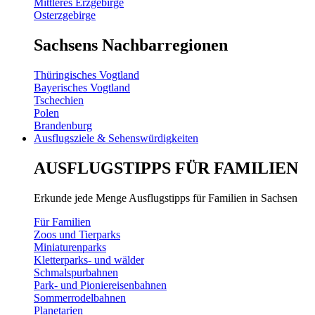
Mittleres Erzgebirge
Osterzgebirge
Sachsens Nachbarregionen
Thüringisches Vogtland
Bayerisches Vogtland
Tschechien
Polen
Brandenburg
Ausflugsziele & Sehenswürdigkeiten
AUSFLUGSTIPPS FÜR FAMILIEN
Erkunde jede Menge Ausflugstipps für Familien in Sachsen
Für Familien
Zoos und Tierparks
Miniaturenparks
Kletterparks- und wälder
Schmalspurbahnen
Park- und Pioniereisenbahnen
Sommerrodelbahnen
Planetarien