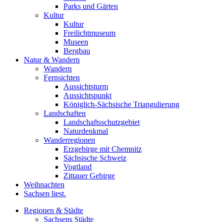
Parks und Gärten
Kultur
Kultur
Freilichtmuseum
Museen
Bergbau
Natur & Wandern
Wandern
Fernsichten
Aussichtsturm
Aussichtspunkt
Königlich-Sächsische Triangulierung
Landschaften
Landschaftsschutzgebiet
Naturdenkmal
Wanderregionen
Erzgebirge mit Chemnitz
Sächsische Schweiz
Vogtland
Zittauer Gebirge
Weihnachten
Sachsen liest.
Regionen & Städte
Sachsens Städte