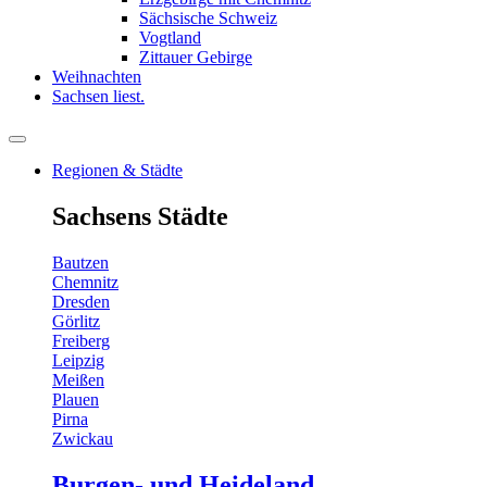
Sächsische Schweiz
Vogtland
Zittauer Gebirge
Weihnachten
Sachsen liest.
Regionen & Städte
Sachsens Städte
Bautzen
Chemnitz
Dresden
Görlitz
Freiberg
Leipzig
Meißen
Plauen
Pirna
Zwickau
Burgen- und Heideland