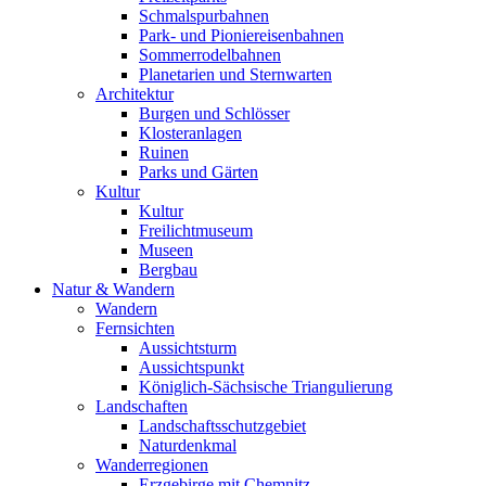
Schmalspurbahnen
Park- und Pioniereisenbahnen
Sommerrodelbahnen
Planetarien und Sternwarten
Architektur
Burgen und Schlösser
Klosteranlagen
Ruinen
Parks und Gärten
Kultur
Kultur
Freilichtmuseum
Museen
Bergbau
Natur & Wandern
Wandern
Fernsichten
Aussichtsturm
Aussichtspunkt
Königlich-Sächsische Triangulierung
Landschaften
Landschaftsschutzgebiet
Naturdenkmal
Wanderregionen
Erzgebirge mit Chemnitz