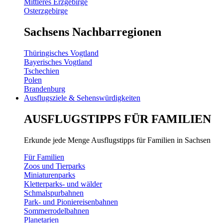
Mittleres Erzgebirge
Osterzgebirge
Sachsens Nachbarregionen
Thüringisches Vogtland
Bayerisches Vogtland
Tschechien
Polen
Brandenburg
Ausflugsziele & Sehenswürdigkeiten
AUSFLUGSTIPPS FÜR FAMILIEN
Erkunde jede Menge Ausflugstipps für Familien in Sachsen
Für Familien
Zoos und Tierparks
Miniaturenparks
Kletterparks- und wälder
Schmalspurbahnen
Park- und Pioniereisenbahnen
Sommerrodelbahnen
Planetarien