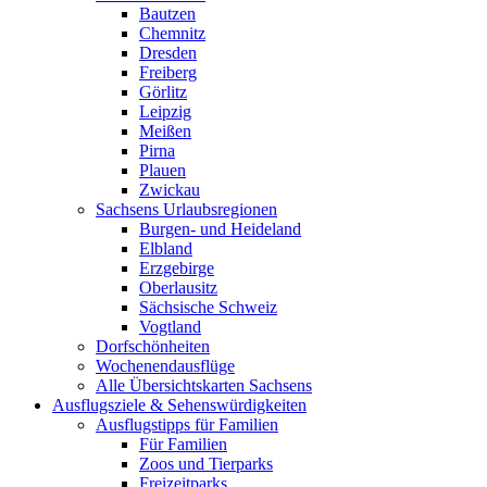
Bautzen
Chemnitz
Dresden
Freiberg
Görlitz
Leipzig
Meißen
Pirna
Plauen
Zwickau
Sachsens Urlaubsregionen
Burgen- und Heideland
Elbland
Erzgebirge
Oberlausitz
Sächsische Schweiz
Vogtland
Dorfschönheiten
Wochenendausflüge
Alle Übersichtskarten Sachsens
Ausflugsziele & Sehenswürdigkeiten
Ausflugstipps für Familien
Für Familien
Zoos und Tierparks
Freizeitparks