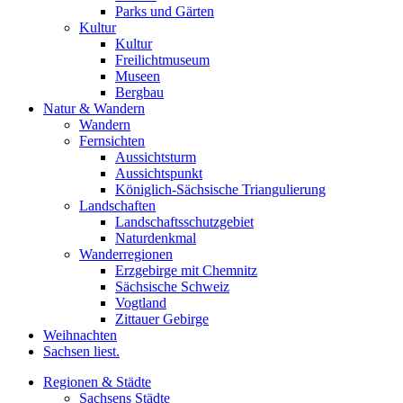
Parks und Gärten
Kultur
Kultur
Freilichtmuseum
Museen
Bergbau
Natur & Wandern
Wandern
Fernsichten
Aussichtsturm
Aussichtspunkt
Königlich-Sächsische Triangulierung
Landschaften
Landschaftsschutzgebiet
Naturdenkmal
Wanderregionen
Erzgebirge mit Chemnitz
Sächsische Schweiz
Vogtland
Zittauer Gebirge
Weihnachten
Sachsen liest.
Regionen & Städte
Sachsens Städte