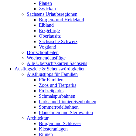
Plauen
Zwickau
Sachsens Urlaubsregionen
Burgen- und Heideland
Elbland
Erzgebirge
Oberlausitz
Sächsische Schweiz
Vogtland
Dorfschönheiten
Wochenendausflüge
Alle Übersichtskarten Sachsens
Ausflugsziele & Sehenswürdigkeiten
Ausflugstipps für Familien
Für Familien
Zoos und Tierparks
Freizeitparks
Schmalspurbahnen
Park- und Pioniereisenbahnen
Sommerrodelbahnen
Planetarien und Sternwarten
Architektur
Burgen und Schlösser
Klosteranlagen
Ruinen