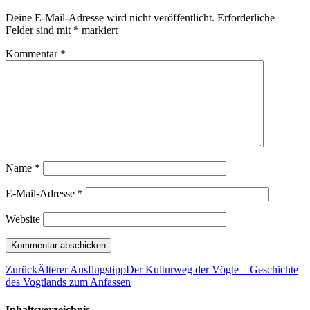
Deine E-Mail-Adresse wird nicht veröffentlicht.
Erforderliche
Felder sind mit
*
markiert
Kommentar
*
Name
*
E-Mail-Adresse
*
Website
Zurück
Älterer Ausflugstipp
Der Kulturweg der Vögte – Geschichte
des Vogtlands zum Anfassen
Inhaltsverzeichnis