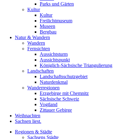
Parks und Gärten
Kultur
Kultur
Freilichtmuseum
Museen
Bergbau
Natur & Wandern
Wandern
Fernsichten
Aussichtsturm
Aussichtspunkt
Königlich-Sächsische Triangulierung
Landschaften
Landschaftsschutzgebiet
Naturdenkmal
Wanderregionen
Erzgebirge mit Chemnitz
Sächsische Schweiz
Vogtland
Zittauer Gebirge
Weihnachten
Sachsen liest.
Regionen & Städte
Sachsens Städte