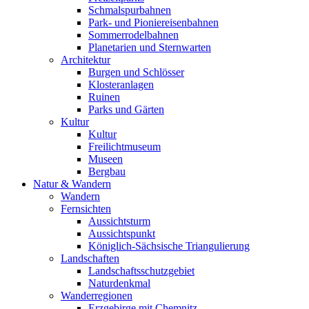
Schmalspurbahnen
Park- und Pioniereisenbahnen
Sommerrodelbahnen
Planetarien und Sternwarten
Architektur
Burgen und Schlösser
Klosteranlagen
Ruinen
Parks und Gärten
Kultur
Kultur
Freilichtmuseum
Museen
Bergbau
Natur & Wandern
Wandern
Fernsichten
Aussichtsturm
Aussichtspunkt
Königlich-Sächsische Triangulierung
Landschaften
Landschaftsschutzgebiet
Naturdenkmal
Wanderregionen
Erzgebirge mit Chemnitz