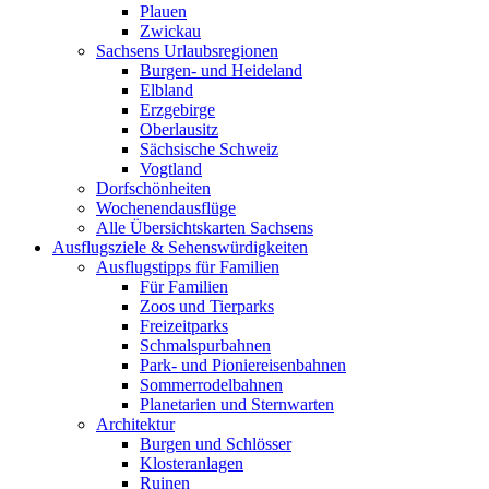
Plauen
Zwickau
Sachsens Urlaubsregionen
Burgen- und Heideland
Elbland
Erzgebirge
Oberlausitz
Sächsische Schweiz
Vogtland
Dorfschönheiten
Wochenendausflüge
Alle Übersichtskarten Sachsens
Ausflugsziele & Sehenswürdigkeiten
Ausflugstipps für Familien
Für Familien
Zoos und Tierparks
Freizeitparks
Schmalspurbahnen
Park- und Pioniereisenbahnen
Sommerrodelbahnen
Planetarien und Sternwarten
Architektur
Burgen und Schlösser
Klosteranlagen
Ruinen