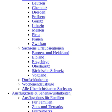
Bautzen
Chemnitz
Dresden
Freiberg
Görlitz
Leipzig
Meißen
Pirna
Plauen
Zwickau
Sachsens Urlaubsregionen
Burgen- und Heideland
Elbland
Erzgebirge
Oberlausitz
Sächsische Schweiz
Vogtland
Dorfschönheiten
Wochenendausflüge
Alle Übersichtskarten Sachsens
Ausflugsziele & Sehenswürdigkeiten
Ausflugstipps für Familien
Für Familien
Zoos und Tierparks
Freizeitparks