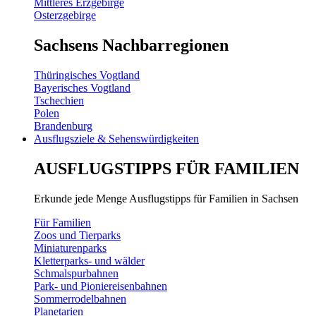
Mittleres Erzgebirge
Osterzgebirge
Sachsens Nachbarregionen
Thüringisches Vogtland
Bayerisches Vogtland
Tschechien
Polen
Brandenburg
Ausflugsziele & Sehenswürdigkeiten
AUSFLUGSTIPPS FÜR FAMILIEN
Erkunde jede Menge Ausflugstipps für Familien in Sachsen
Für Familien
Zoos und Tierparks
Miniaturenparks
Kletterparks- und wälder
Schmalspurbahnen
Park- und Pioniereisenbahnen
Sommerrodelbahnen
Planetarien