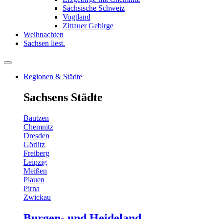
Sächsische Schweiz
Vogtland
Zittauer Gebirge
Weihnachten
Sachsen liest.
Regionen & Städte
Sachsens Städte
Bautzen
Chemnitz
Dresden
Görlitz
Freiberg
Leipzig
Meißen
Plauen
Pirna
Zwickau
Burgen- und Heideland