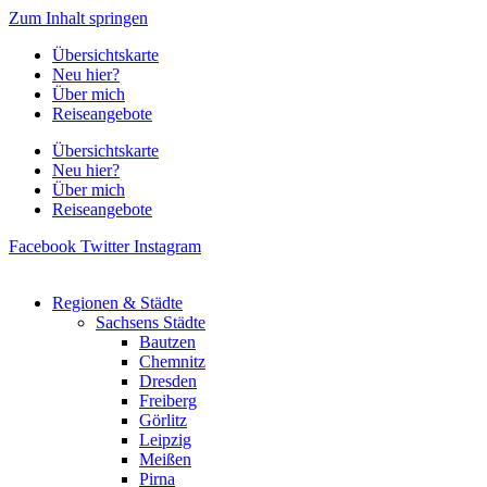
Zum Inhalt springen
Übersichtskarte
Neu hier?
Über mich
Reiseangebote
Übersichtskarte
Neu hier?
Über mich
Reiseangebote
Facebook
Twitter
Instagram
Regionen & Städte
Sachsens Städte
Bautzen
Chemnitz
Dresden
Freiberg
Görlitz
Leipzig
Meißen
Pirna