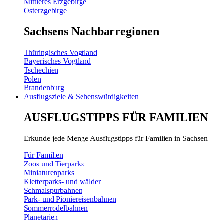
Mittleres Erzgebirge
Osterzgebirge
Sachsens Nachbarregionen
Thüringisches Vogtland
Bayerisches Vogtland
Tschechien
Polen
Brandenburg
Ausflugsziele & Sehenswürdigkeiten
AUSFLUGSTIPPS FÜR FAMILIEN
Erkunde jede Menge Ausflugstipps für Familien in Sachsen
Für Familien
Zoos und Tierparks
Miniaturenparks
Kletterparks- und wälder
Schmalspurbahnen
Park- und Pioniereisenbahnen
Sommerrodelbahnen
Planetarien