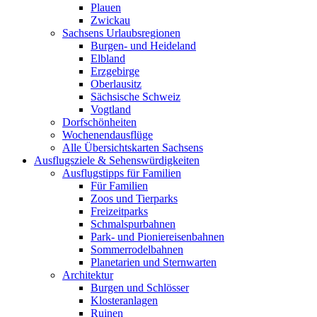
Plauen
Zwickau
Sachsens Urlaubsregionen
Burgen- und Heideland
Elbland
Erzgebirge
Oberlausitz
Sächsische Schweiz
Vogtland
Dorfschönheiten
Wochenendausflüge
Alle Übersichtskarten Sachsens
Ausflugsziele & Sehenswürdigkeiten
Ausflugstipps für Familien
Für Familien
Zoos und Tierparks
Freizeitparks
Schmalspurbahnen
Park- und Pioniereisenbahnen
Sommerrodelbahnen
Planetarien und Sternwarten
Architektur
Burgen und Schlösser
Klosteranlagen
Ruinen