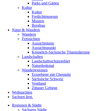
Parks und Gärten
Kultur
Kultur
Freilichtmuseum
Museen
Bergbau
Natur & Wandern
Wandern
Fernsichten
Aussichtsturm
Aussichtspunkt
Königlich-Sächsische Triangulierung
Landschaften
Landschaftsschutzgebiet
Naturdenkmal
Wanderregionen
Erzgebirge mit Chemnitz
Sächsische Schweiz
Vogtland
Zittauer Gebirge
Weihnachten
Sachsen liest.
Regionen & Städte
Sachsens Städte