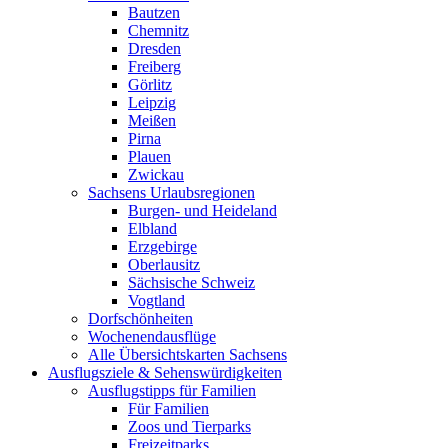
Bautzen
Chemnitz
Dresden
Freiberg
Görlitz
Leipzig
Meißen
Pirna
Plauen
Zwickau
Sachsens Urlaubsregionen
Burgen- und Heideland
Elbland
Erzgebirge
Oberlausitz
Sächsische Schweiz
Vogtland
Dorfschönheiten
Wochenendausflüge
Alle Übersichtskarten Sachsens
Ausflugsziele & Sehenswürdigkeiten
Ausflugstipps für Familien
Für Familien
Zoos und Tierparks
Freizeitparks