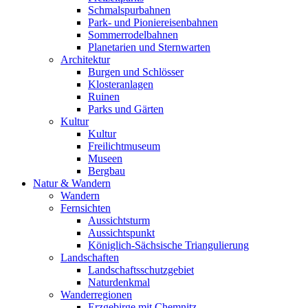
Schmalspurbahnen
Park- und Pioniereisenbahnen
Sommerrodelbahnen
Planetarien und Sternwarten
Architektur
Burgen und Schlösser
Klosteranlagen
Ruinen
Parks und Gärten
Kultur
Kultur
Freilichtmuseum
Museen
Bergbau
Natur & Wandern
Wandern
Fernsichten
Aussichtsturm
Aussichtspunkt
Königlich-Sächsische Triangulierung
Landschaften
Landschaftsschutzgebiet
Naturdenkmal
Wanderregionen
Erzgebirge mit Chemnitz