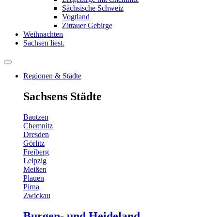
Sächsische Schweiz
Vogtland
Zittauer Gebirge
Weihnachten
Sachsen liest.
Regionen & Städte
Sachsens Städte
Bautzen
Chemnitz
Dresden
Görlitz
Freiberg
Leipzig
Meißen
Plauen
Pirna
Zwickau
Burgen- und Heideland