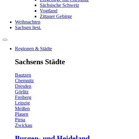
Sächsische Schweiz
Vogtland
Zittauer Gebirge
Weihnachten
Sachsen liest.
Regionen & Städte
Sachsens Städte
Bautzen
Chemnitz
Dresden
Görlitz
Freiberg
Leipzig
Meißen
Plauen
Pirna
Zwickau
Burgen- und Heideland