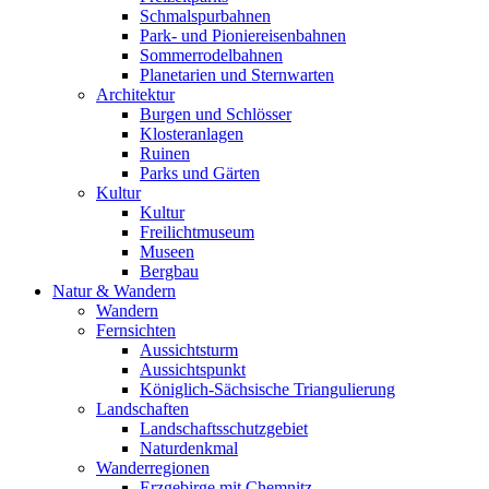
Schmalspurbahnen
Park- und Pioniereisenbahnen
Sommerrodelbahnen
Planetarien und Sternwarten
Architektur
Burgen und Schlösser
Klosteranlagen
Ruinen
Parks und Gärten
Kultur
Kultur
Freilichtmuseum
Museen
Bergbau
Natur & Wandern
Wandern
Fernsichten
Aussichtsturm
Aussichtspunkt
Königlich-Sächsische Triangulierung
Landschaften
Landschaftsschutzgebiet
Naturdenkmal
Wanderregionen
Erzgebirge mit Chemnitz