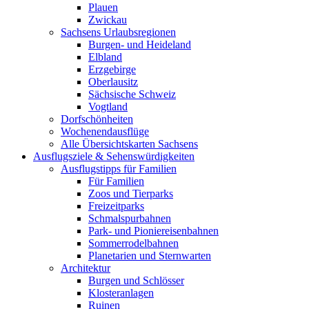
Plauen
Zwickau
Sachsens Urlaubsregionen
Burgen- und Heideland
Elbland
Erzgebirge
Oberlausitz
Sächsische Schweiz
Vogtland
Dorfschönheiten
Wochenendausflüge
Alle Übersichtskarten Sachsens
Ausflugsziele & Sehenswürdigkeiten
Ausflugstipps für Familien
Für Familien
Zoos und Tierparks
Freizeitparks
Schmalspurbahnen
Park- und Pioniereisenbahnen
Sommerrodelbahnen
Planetarien und Sternwarten
Architektur
Burgen und Schlösser
Klosteranlagen
Ruinen