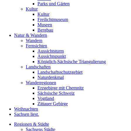
Parks und Gärten
Kultur
Kultur
Freilichtmuseum
Museen
Bergbau
Natur & Wandern
Wandern
Fernsichten
Aussichtsturm
Aussichtspunkt
Königlich-Sächsische Triangulierung
Landschaften
Landschaftsschutzgebiet
Naturdenkmal
Wanderregionen
Erzgebirge mit Chemnitz
Sächsische Schweiz
Vogtland
Zittauer Gebirge
Weihnachten
Sachsen liest.
Regionen & Städte
Sachsens Städte