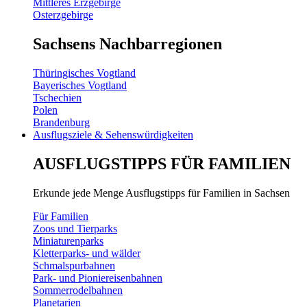
Mittleres Erzgebirge
Osterzgebirge
Sachsens Nachbarregionen
Thüringisches Vogtland
Bayerisches Vogtland
Tschechien
Polen
Brandenburg
Ausflugsziele & Sehenswürdigkeiten
AUSFLUGSTIPPS FÜR FAMILIEN
Erkunde jede Menge Ausflugstipps für Familien in Sachsen
Für Familien
Zoos und Tierparks
Miniaturenparks
Kletterparks- und wälder
Schmalspurbahnen
Park- und Pioniereisenbahnen
Sommerrodelbahnen
Planetarien