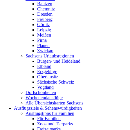
Bautzen
Chemnitz
Dresden
Freiberg
Görlitz
Leipzig
Meißen
Pirna
Plauen
Zwickau
Sachsens Urlaubsregionen
Burgen- und Heideland
Elbland
Erzgebirge
Oberlausitz
Sächsische Schweiz
Vogtland
Dorfschönheiten
Wochenendausflüge
Alle Übersichtskarten Sachsens
Ausflugsziele & Sehenswürdigkeiten
Ausflugstipps für Familien
Für Familien
Zoos und Tierparks
Freizeitparks