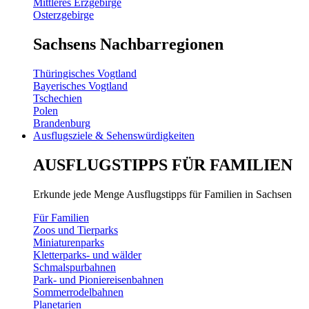
Mittleres Erzgebirge
Osterzgebirge
Sachsens Nachbarregionen
Thüringisches Vogtland
Bayerisches Vogtland
Tschechien
Polen
Brandenburg
Ausflugsziele & Sehenswürdigkeiten
AUSFLUGSTIPPS FÜR FAMILIEN
Erkunde jede Menge Ausflugstipps für Familien in Sachsen
Für Familien
Zoos und Tierparks
Miniaturenparks
Kletterparks- und wälder
Schmalspurbahnen
Park- und Pioniereisenbahnen
Sommerrodelbahnen
Planetarien