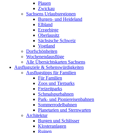
Plauen
Zwickau
Sachsens Urlaubsregionen
Burgen- und Heideland
Elbland
Erzgebirge
Oberlausitz
Sächsische Schweiz
Vogtland
Dorfschönheiten
Wochenendausflüge
Alle Übersichtskarten Sachsens
Ausflugsziele & Sehenswürdigkeiten
Ausflugstipps für Familien
Für Familien
Zoos und Tierparks
Freizeitparks
Schmalspurbahnen
Park- und Pioniereisenbahnen
Sommerrodelbahnen
Planetarien und Sternwarten
Architektur
Burgen und Schlösser
Klosteranlagen
Ruinen