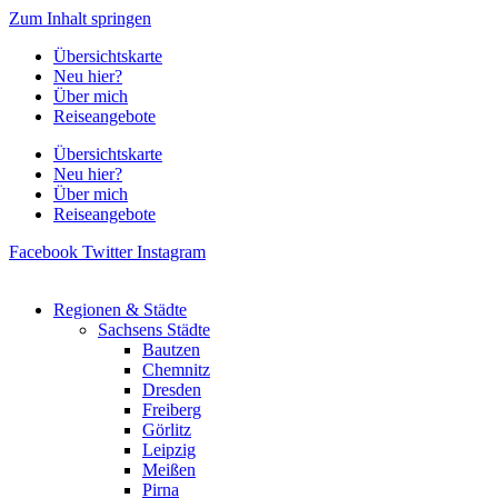
Zum Inhalt springen
Übersichtskarte
Neu hier?
Über mich
Reiseangebote
Übersichtskarte
Neu hier?
Über mich
Reiseangebote
Facebook
Twitter
Instagram
Regionen & Städte
Sachsens Städte
Bautzen
Chemnitz
Dresden
Freiberg
Görlitz
Leipzig
Meißen
Pirna