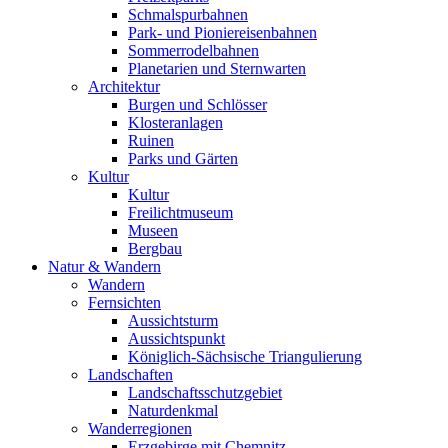
Schmalspurbahnen
Park- und Pioniereisenbahnen
Sommerrodelbahnen
Planetarien und Sternwarten
Architektur
Burgen und Schlösser
Klosteranlagen
Ruinen
Parks und Gärten
Kultur
Kultur
Freilichtmuseum
Museen
Bergbau
Natur & Wandern
Wandern
Fernsichten
Aussichtsturm
Aussichtspunkt
Königlich-Sächsische Triangulierung
Landschaften
Landschaftsschutzgebiet
Naturdenkmal
Wanderregionen
Erzgebirge mit Chemnitz