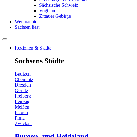
Sächsische Schweiz
Vogtland
Zittauer Gebirge
Weihnachten
Sachsen liest.
Regionen & Städte
Sachsens Städte
Bautzen
Chemnitz
Dresden
Görlitz
Freiberg
Leipzig
Meißen
Plauen
Pirna
Zwickau
Burgen- und Heideland