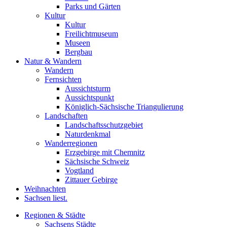
Parks und Gärten
Kultur
Kultur
Freilichtmuseum
Museen
Bergbau
Natur & Wandern
Wandern
Fernsichten
Aussichtsturm
Aussichtspunkt
Königlich-Sächsische Triangulierung
Landschaften
Landschaftsschutzgebiet
Naturdenkmal
Wanderregionen
Erzgebirge mit Chemnitz
Sächsische Schweiz
Vogtland
Zittauer Gebirge
Weihnachten
Sachsen liest.
Regionen & Städte
Sachsens Städte