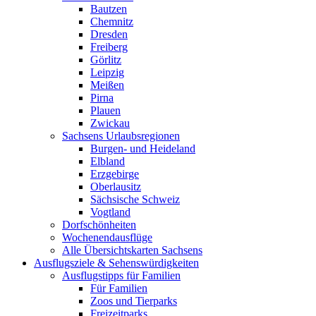
Bautzen
Chemnitz
Dresden
Freiberg
Görlitz
Leipzig
Meißen
Pirna
Plauen
Zwickau
Sachsens Urlaubsregionen
Burgen- und Heideland
Elbland
Erzgebirge
Oberlausitz
Sächsische Schweiz
Vogtland
Dorfschönheiten
Wochenendausflüge
Alle Übersichtskarten Sachsens
Ausflugsziele & Sehenswürdigkeiten
Ausflugstipps für Familien
Für Familien
Zoos und Tierparks
Freizeitparks