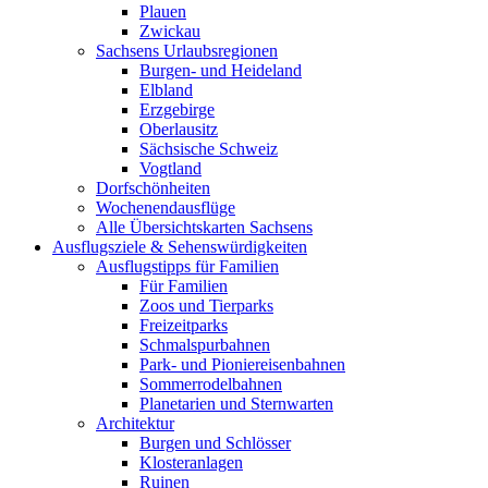
Plauen
Zwickau
Sachsens Urlaubsregionen
Burgen- und Heideland
Elbland
Erzgebirge
Oberlausitz
Sächsische Schweiz
Vogtland
Dorfschönheiten
Wochenendausflüge
Alle Übersichtskarten Sachsens
Ausflugsziele & Sehenswürdigkeiten
Ausflugstipps für Familien
Für Familien
Zoos und Tierparks
Freizeitparks
Schmalspurbahnen
Park- und Pioniereisenbahnen
Sommerrodelbahnen
Planetarien und Sternwarten
Architektur
Burgen und Schlösser
Klosteranlagen
Ruinen