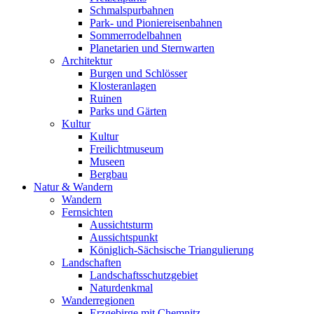
Schmalspurbahnen
Park- und Pioniereisenbahnen
Sommerrodelbahnen
Planetarien und Sternwarten
Architektur
Burgen und Schlösser
Klosteranlagen
Ruinen
Parks und Gärten
Kultur
Kultur
Freilichtmuseum
Museen
Bergbau
Natur & Wandern
Wandern
Fernsichten
Aussichtsturm
Aussichtspunkt
Königlich-Sächsische Triangulierung
Landschaften
Landschaftsschutzgebiet
Naturdenkmal
Wanderregionen
Erzgebirge mit Chemnitz