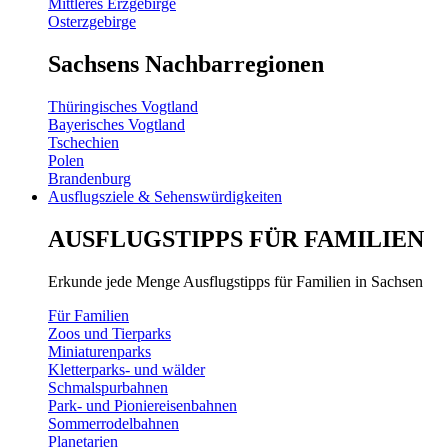
Mittleres Erzgebirge
Osterzgebirge
Sachsens Nachbarregionen
Thüringisches Vogtland
Bayerisches Vogtland
Tschechien
Polen
Brandenburg
Ausflugsziele & Sehenswürdigkeiten
AUSFLUGSTIPPS FÜR FAMILIEN
Erkunde jede Menge Ausflugstipps für Familien in Sachsen
Für Familien
Zoos und Tierparks
Miniaturenparks
Kletterparks- und wälder
Schmalspurbahnen
Park- und Pioniereisenbahnen
Sommerrodelbahnen
Planetarien