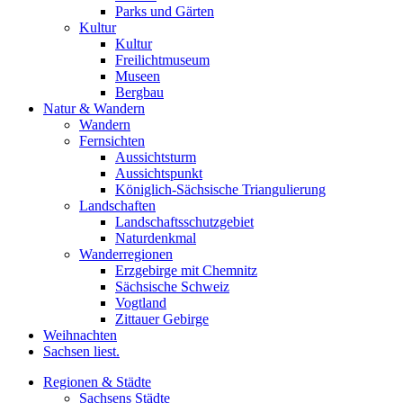
Parks und Gärten
Kultur
Kultur
Freilichtmuseum
Museen
Bergbau
Natur & Wandern
Wandern
Fernsichten
Aussichtsturm
Aussichtspunkt
Königlich-Sächsische Triangulierung
Landschaften
Landschaftsschutzgebiet
Naturdenkmal
Wanderregionen
Erzgebirge mit Chemnitz
Sächsische Schweiz
Vogtland
Zittauer Gebirge
Weihnachten
Sachsen liest.
Regionen & Städte
Sachsens Städte