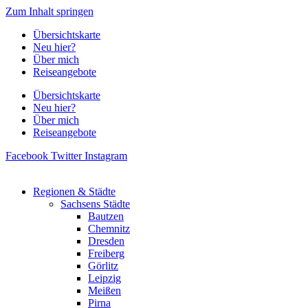
Zum Inhalt springen
Übersichtskarte
Neu hier?
Über mich
Reiseangebote
Übersichtskarte
Neu hier?
Über mich
Reiseangebote
Facebook
Twitter
Instagram
Regionen & Städte
Sachsens Städte
Bautzen
Chemnitz
Dresden
Freiberg
Görlitz
Leipzig
Meißen
Pirna