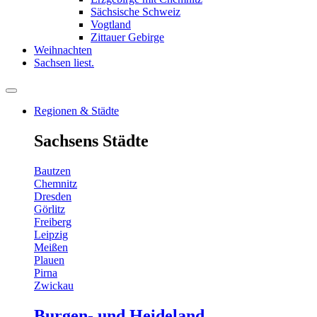
Sächsische Schweiz
Vogtland
Zittauer Gebirge
Weihnachten
Sachsen liest.
Regionen & Städte
Sachsens Städte
Bautzen
Chemnitz
Dresden
Görlitz
Freiberg
Leipzig
Meißen
Plauen
Pirna
Zwickau
Burgen- und Heideland