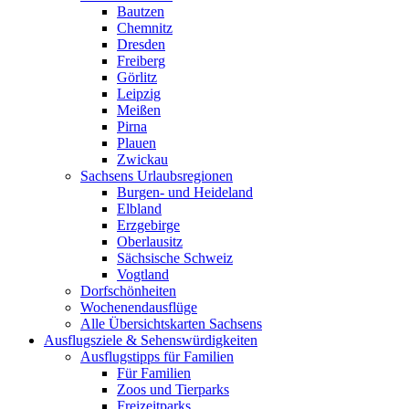
Bautzen
Chemnitz
Dresden
Freiberg
Görlitz
Leipzig
Meißen
Pirna
Plauen
Zwickau
Sachsens Urlaubsregionen
Burgen- und Heideland
Elbland
Erzgebirge
Oberlausitz
Sächsische Schweiz
Vogtland
Dorfschönheiten
Wochenendausflüge
Alle Übersichtskarten Sachsens
Ausflugsziele & Sehenswürdigkeiten
Ausflugstipps für Familien
Für Familien
Zoos und Tierparks
Freizeitparks