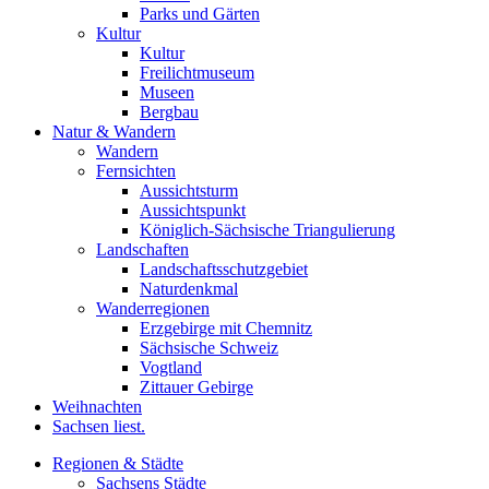
Parks und Gärten
Kultur
Kultur
Freilichtmuseum
Museen
Bergbau
Natur & Wandern
Wandern
Fernsichten
Aussichtsturm
Aussichtspunkt
Königlich-Sächsische Triangulierung
Landschaften
Landschaftsschutzgebiet
Naturdenkmal
Wanderregionen
Erzgebirge mit Chemnitz
Sächsische Schweiz
Vogtland
Zittauer Gebirge
Weihnachten
Sachsen liest.
Regionen & Städte
Sachsens Städte