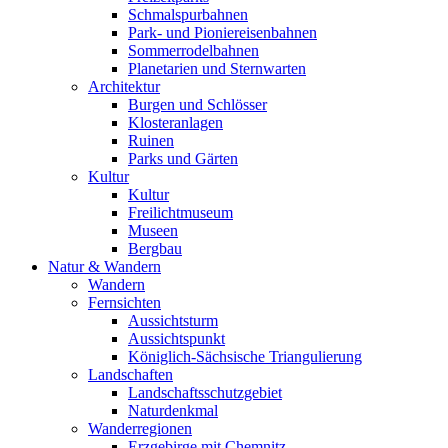
Schmalspurbahnen
Park- und Pioniereisenbahnen
Sommerrodelbahnen
Planetarien und Sternwarten
Architektur
Burgen und Schlösser
Klosteranlagen
Ruinen
Parks und Gärten
Kultur
Kultur
Freilichtmuseum
Museen
Bergbau
Natur & Wandern
Wandern
Fernsichten
Aussichtsturm
Aussichtspunkt
Königlich-Sächsische Triangulierung
Landschaften
Landschaftsschutzgebiet
Naturdenkmal
Wanderregionen
Erzgebirge mit Chemnitz