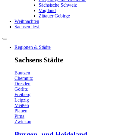
Sächsische Schweiz
Vogtland
Zittauer Gebirge
Weihnachten
Sachsen liest.
Regionen & Städte
Sachsens Städte
Bautzen
Chemnitz
Dresden
Görlitz
Freiberg
Leipzig
Meißen
Plauen
Pirna
Zwickau
Burgen- und Heideland