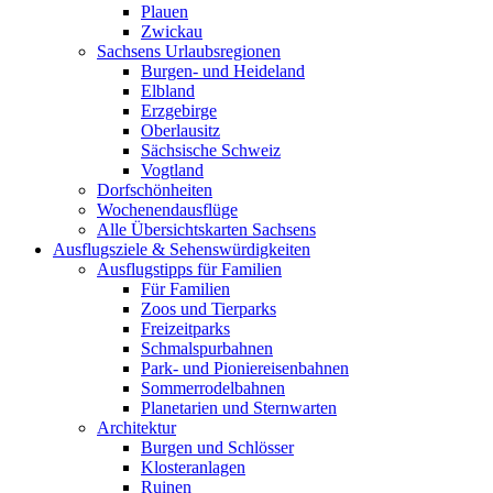
Plauen
Zwickau
Sachsens Urlaubsregionen
Burgen- und Heideland
Elbland
Erzgebirge
Oberlausitz
Sächsische Schweiz
Vogtland
Dorfschönheiten
Wochenendausflüge
Alle Übersichtskarten Sachsens
Ausflugsziele & Sehenswürdigkeiten
Ausflugstipps für Familien
Für Familien
Zoos und Tierparks
Freizeitparks
Schmalspurbahnen
Park- und Pioniereisenbahnen
Sommerrodelbahnen
Planetarien und Sternwarten
Architektur
Burgen und Schlösser
Klosteranlagen
Ruinen