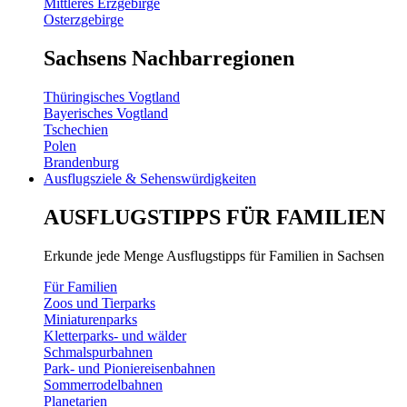
Mittleres Erzgebirge
Osterzgebirge
Sachsens Nachbarregionen
Thüringisches Vogtland
Bayerisches Vogtland
Tschechien
Polen
Brandenburg
Ausflugsziele & Sehenswürdigkeiten
AUSFLUGSTIPPS FÜR FAMILIEN
Erkunde jede Menge Ausflugstipps für Familien in Sachsen
Für Familien
Zoos und Tierparks
Miniaturenparks
Kletterparks- und wälder
Schmalspurbahnen
Park- und Pioniereisenbahnen
Sommerrodelbahnen
Planetarien