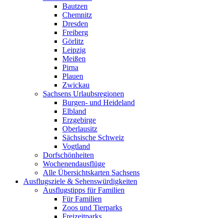
Bautzen
Chemnitz
Dresden
Freiberg
Görlitz
Leipzig
Meißen
Pirna
Plauen
Zwickau
Sachsens Urlaubsregionen
Burgen- und Heideland
Elbland
Erzgebirge
Oberlausitz
Sächsische Schweiz
Vogtland
Dorfschönheiten
Wochenendausflüge
Alle Übersichtskarten Sachsens
Ausflugsziele & Sehenswürdigkeiten
Ausflugstipps für Familien
Für Familien
Zoos und Tierparks
Freizeitparks