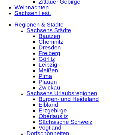
Zittauer Gebirge
Weihnachten
Sachsen liest.
Regionen & Städte
Sachsens Städte
Bautzen
Chemnitz
Dresden
Freiberg
Görlitz
Leipzig
Meißen
Pirna
Plauen
Zwickau
Sachsens Urlaubsregionen
Burgen- und Heideland
Elbland
Erzgebirge
Oberlausitz
Sächsische Schweiz
Vogtland
Dorfschönheiten