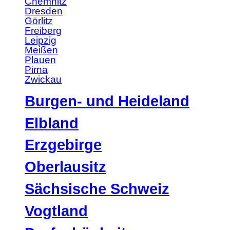
Chemnitz
Dresden
Görlitz
Freiberg
Leipzig
Meißen
Plauen
Pirna
Zwickau
Burgen- und Heideland
Elbland
Erzgebirge
Oberlausitz
Sächsische Schweiz
Vogtland