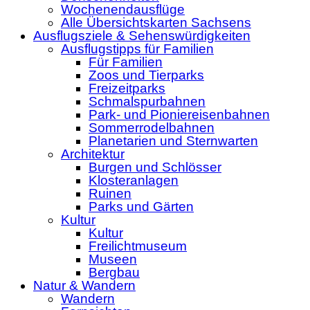
Wochenendausflüge
Alle Übersichtskarten Sachsens
Ausflugsziele & Sehenswürdigkeiten
Ausflugstipps für Familien
Für Familien
Zoos und Tierparks
Freizeitparks
Schmalspurbahnen
Park- und Pioniereisenbahnen
Sommerrodelbahnen
Planetarien und Sternwarten
Architektur
Burgen und Schlösser
Klosteranlagen
Ruinen
Parks und Gärten
Kultur
Kultur
Freilichtmuseum
Museen
Bergbau
Natur & Wandern
Wandern