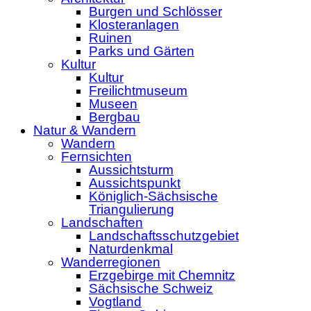
Burgen und Schlösser
Klosteranlagen
Ruinen
Parks und Gärten
Kultur
Kultur
Freilichtmuseum
Museen
Bergbau
Natur & Wandern
Wandern
Fernsichten
Aussichtsturm
Aussichtspunkt
Königlich-Sächsische
Triangulierung
Landschaften
Landschaftsschutzgebiet
Naturdenkmal
Wanderregionen
Erzgebirge mit Chemnitz
Sächsische Schweiz
Vogtland