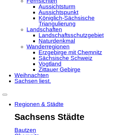
Fernsichten
Aussichtsturm
Aussichtspunkt
Königlich-Sächsische
Triangulierung
Landschaften
Landschaftsschutzgebiet
Naturdenkmal
Wanderregionen
Erzgebirge mit Chemnitz
Sächsische Schweiz
Vogtland
Zittauer Gebirge
Weihnachten
Sachsen liest.
Regionen & Städte
Sachsens Städte
Bautzen