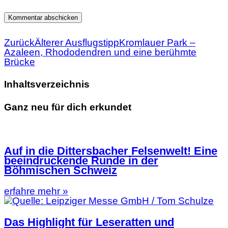
Zurück
Älterer Ausflugstipp
Kromlauer Park –
Azaleen, Rhododendren und eine berühmte
Brücke
Inhaltsverzeichnis
Ganz neu für dich erkundet
Auf in die Dittersbacher Felsenwelt! Eine
beeindruckende Runde in der
Böhmischen Schweiz
erfahre mehr »
Das Highlight für Leseratten und