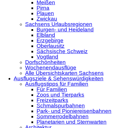
Meißen
Pirna
Plauen
Zwickau
Sachsens Urlaubsregionen
Burgen- und Heideland
Elbland
Erzgebirge
Oberlausitz
Sächsische Schweiz
Vogtland
Dorfschönheiten
Wochenendausflüge
Alle Übersichtskarten Sachsens
Ausflugsziele & Sehenswürdigkeiten
Ausflugstipps für Familien
Für Familien
Zoos und Tierparks
Freizeitparks
Schmalspurbahnen
Park- und Pioniereisenbahnen
Sommerrodelbahnen
Planetarien und Sternwarten
Architektur