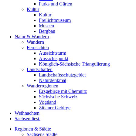
Parks und Gärten
Kultur
Kultur
Freilichtmuseum
Museen
Bergbau
Natur & Wandern
Wandern
Fernsichten
Aussichtsturm
Aussichtspunkt
Königlich-Sächsische Triangulierung
Landschaften
Landschaftsschutzgebiet
Naturdenkmal
Wanderregionen
Erzgebirge mit Chemnitz
Sächsische Schweiz
Vogtland
Zittauer Gebirge
Weihnachten
Sachsen liest.
Regionen & Städte
Sachsens Städte