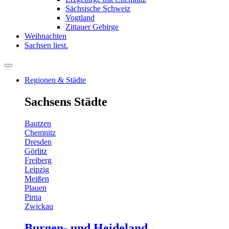
Sächsische Schweiz
Vogtland
Zittauer Gebirge
Weihnachten
Sachsen liest.
Regionen & Städte
Sachsens Städte
Bautzen
Chemnitz
Dresden
Görlitz
Freiberg
Leipzig
Meißen
Plauen
Pirna
Zwickau
Burgen- und Heideland