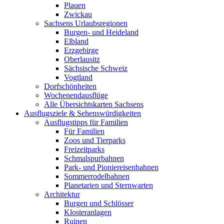
Plauen
Zwickau
Sachsens Urlaubsregionen
Burgen- und Heideland
Elbland
Erzgebirge
Oberlausitz
Sächsische Schweiz
Vogtland
Dorfschönheiten
Wochenendausflüge
Alle Übersichtskarten Sachsens
Ausflugsziele & Sehenswürdigkeiten
Ausflugstipps für Familien
Für Familien
Zoos und Tierparks
Freizeitparks
Schmalspurbahnen
Park- und Pioniereisenbahnen
Sommerrodelbahnen
Planetarien und Sternwarten
Architektur
Burgen und Schlösser
Klosteranlagen
Ruinen