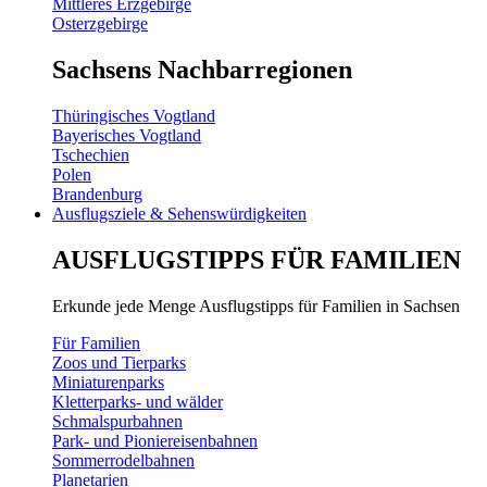
Mittleres Erzgebirge
Osterzgebirge
Sachsens Nachbarregionen
Thüringisches Vogtland
Bayerisches Vogtland
Tschechien
Polen
Brandenburg
Ausflugsziele & Sehenswürdigkeiten
AUSFLUGSTIPPS FÜR FAMILIEN
Erkunde jede Menge Ausflugstipps für Familien in Sachsen
Für Familien
Zoos und Tierparks
Miniaturenparks
Kletterparks- und wälder
Schmalspurbahnen
Park- und Pioniereisenbahnen
Sommerrodelbahnen
Planetarien