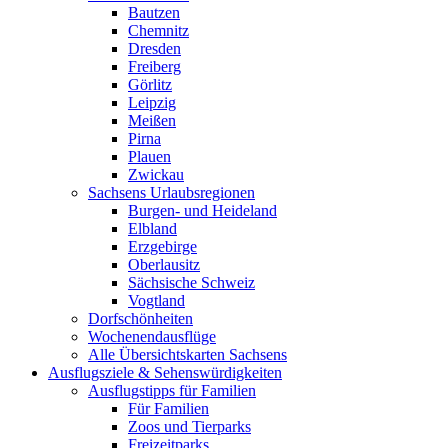
Bautzen
Chemnitz
Dresden
Freiberg
Görlitz
Leipzig
Meißen
Pirna
Plauen
Zwickau
Sachsens Urlaubsregionen
Burgen- und Heideland
Elbland
Erzgebirge
Oberlausitz
Sächsische Schweiz
Vogtland
Dorfschönheiten
Wochenendausflüge
Alle Übersichtskarten Sachsens
Ausflugsziele & Sehenswürdigkeiten
Ausflugstipps für Familien
Für Familien
Zoos und Tierparks
Freizeitparks