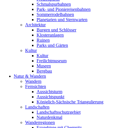
Schmalspurbahnen
Park- und Pioniereisenbahnen
Sommerrodelbahnen
Planetarien und Sternwarten
Architektur
Burgen und Schlösser
Klosteranlagen
Ruinen
Parks und Gärten
Kultur
Kultur
Freilichtmuseum
Museen
Bergbau
Natur & Wandern
Wandern
Fernsichten
Aussichtsturm
Aussichtspunkt
Königlich-Sächsische Triangulierung
Landschaften
Landschaftsschutzgebiet
Naturdenkmal
Wanderregionen
Erzgebirge mit Chemnitz