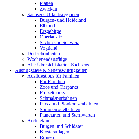
Plauen
Zwickau
Sachsens Urlaubsregionen
Burgen- und Heideland
Elbland
Erzgebirge
Oberlausitz
Sächsische Schweiz
Vogtland
Dorfschönheiten
Wochenendausflüge
Alle Übersichtskarten Sachsens
Ausflugsziele & Sehenswürdigkeiten
Ausflugstipps für Familien
Für Familien
Zoos und Tierparks
Freizeitparks
Schmalspurbahnen
Park- und Pioniereisenbahnen
Sommerrodelbahnen
Planetarien und Sternwarten
Architektur
Burgen und Schlösser
Klosteranlagen
Ruinen