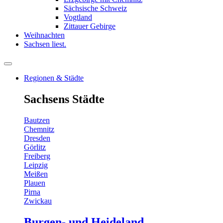
Sächsische Schweiz
Vogtland
Zittauer Gebirge
Weihnachten
Sachsen liest.
Regionen & Städte
Sachsens Städte
Bautzen
Chemnitz
Dresden
Görlitz
Freiberg
Leipzig
Meißen
Plauen
Pirna
Zwickau
Burgen- und Heideland