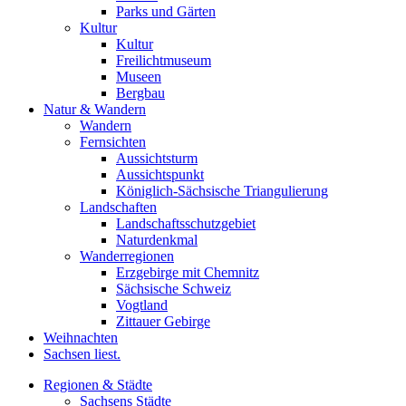
Parks und Gärten
Kultur
Kultur
Freilichtmuseum
Museen
Bergbau
Natur & Wandern
Wandern
Fernsichten
Aussichtsturm
Aussichtspunkt
Königlich-Sächsische Triangulierung
Landschaften
Landschaftsschutzgebiet
Naturdenkmal
Wanderregionen
Erzgebirge mit Chemnitz
Sächsische Schweiz
Vogtland
Zittauer Gebirge
Weihnachten
Sachsen liest.
Regionen & Städte
Sachsens Städte