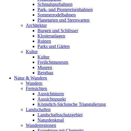
Schmalspurbahnen
Park- und Pioniereisenbahnen
Sommerrodelbahnen
Planetarien und Sternwarten
Architektur
Burgen und Schlösser
Klosteranlagen
Ruinen
Parks und Gärten
Kultur
Kultur
Freilichtmuseum
Museen
Bergbau
Natur & Wandern
Wandern
Fernsichten
Aussichtsturm
Aussichtspunkt
Königlich-Sächsische Triangulierung
Landschaften
Landschaftsschutzgebiet
Naturdenkmal
Wanderregionen
Erzgebirge mit Chemnitz