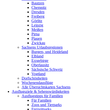
Bautzen
Chemnitz
Dresden
Freiberg
Görlitz
Leipzig
Meißen
Pirna
Plauen
Zwickau
Sachsens Urlaubsregionen
Burgen- und Heideland
Elbland
Erzgebirge
Oberlausitz
Sächsische Schweiz
Vogtland
Dorfschönheiten
Wochenendausflüge
Alle Übersichtskarten Sachsens
Ausflugsziele & Sehenswürdigkeiten
Ausflugstipps für Familien
Für Familien
Zoos und Tierparks
Freizeitparks