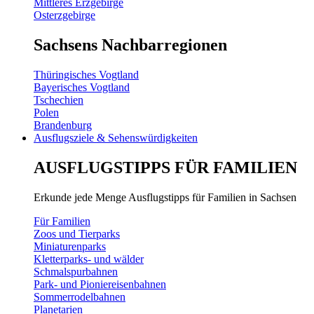
Mittleres Erzgebirge
Osterzgebirge
Sachsens Nachbarregionen
Thüringisches Vogtland
Bayerisches Vogtland
Tschechien
Polen
Brandenburg
Ausflugsziele & Sehenswürdigkeiten
AUSFLUGSTIPPS FÜR FAMILIEN
Erkunde jede Menge Ausflugstipps für Familien in Sachsen
Für Familien
Zoos und Tierparks
Miniaturenparks
Kletterparks- und wälder
Schmalspurbahnen
Park- und Pioniereisenbahnen
Sommerrodelbahnen
Planetarien