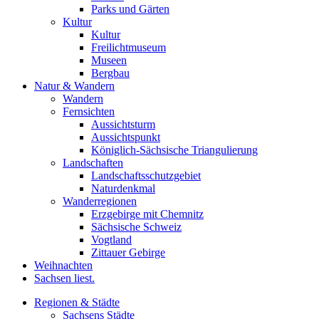
Parks und Gärten
Kultur
Kultur
Freilichtmuseum
Museen
Bergbau
Natur & Wandern
Wandern
Fernsichten
Aussichtsturm
Aussichtspunkt
Königlich-Sächsische Triangulierung
Landschaften
Landschaftsschutzgebiet
Naturdenkmal
Wanderregionen
Erzgebirge mit Chemnitz
Sächsische Schweiz
Vogtland
Zittauer Gebirge
Weihnachten
Sachsen liest.
Regionen & Städte
Sachsens Städte