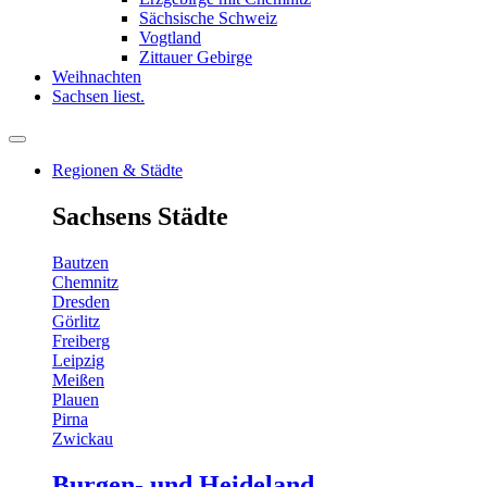
Sächsische Schweiz
Vogtland
Zittauer Gebirge
Weihnachten
Sachsen liest.
Regionen & Städte
Sachsens Städte
Bautzen
Chemnitz
Dresden
Görlitz
Freiberg
Leipzig
Meißen
Plauen
Pirna
Zwickau
Burgen- und Heideland