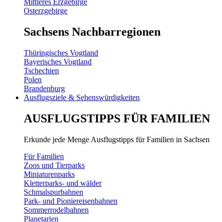
Mittleres Erzgebirge
Osterzgebirge
Sachsens Nachbarregionen
Thüringisches Vogtland
Bayerisches Vogtland
Tschechien
Polen
Brandenburg
Ausflugsziele & Sehenswürdigkeiten
AUSFLUGSTIPPS FÜR FAMILIEN
Erkunde jede Menge Ausflugstipps für Familien in Sachsen
Für Familien
Zoos und Tierparks
Miniaturenparks
Kletterparks- und wälder
Schmalspurbahnen
Park- und Pioniereisenbahnen
Sommerrodelbahnen
Planetarien