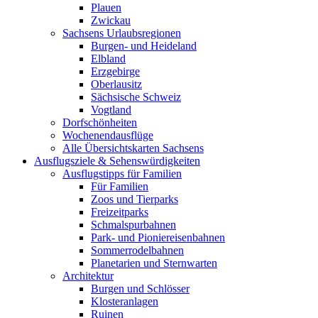
Plauen
Zwickau
Sachsens Urlaubsregionen
Burgen- und Heideland
Elbland
Erzgebirge
Oberlausitz
Sächsische Schweiz
Vogtland
Dorfschönheiten
Wochenendausflüge
Alle Übersichtskarten Sachsens
Ausflugsziele & Sehenswürdigkeiten
Ausflugstipps für Familien
Für Familien
Zoos und Tierparks
Freizeitparks
Schmalspurbahnen
Park- und Pioniereisenbahnen
Sommerrodelbahnen
Planetarien und Sternwarten
Architektur
Burgen und Schlösser
Klosteranlagen
Ruinen