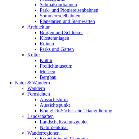
Schmalspurbahnen
Park- und Pioniereisenbahnen
Sommerrodelbahnen
Planetarien und Sternwarten
Architektur
Burgen und Schlösser
Klosteranlagen
Ruinen
Parks und Gärten
Kultur
Kultur
Freilichtmuseum
Museen
Bergbau
Natur & Wandern
Wandern
Fernsichten
Aussichtsturm
Aussichtspunkt
Königlich-Sächsische Triangulierung
Landschaften
Landschaftsschutzgebiet
Naturdenkmal
Wanderregionen
Erzgebirge mit Chemnitz