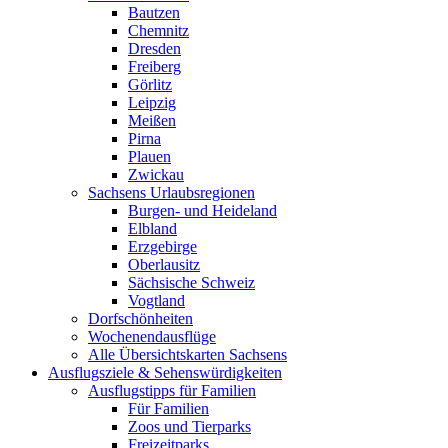
Bautzen
Chemnitz
Dresden
Freiberg
Görlitz
Leipzig
Meißen
Pirna
Plauen
Zwickau
Sachsens Urlaubsregionen
Burgen- und Heideland
Elbland
Erzgebirge
Oberlausitz
Sächsische Schweiz
Vogtland
Dorfschönheiten
Wochenendausflüge
Alle Übersichtskarten Sachsens
Ausflugsziele & Sehenswürdigkeiten
Ausflugstipps für Familien
Für Familien
Zoos und Tierparks
Freizeitparks