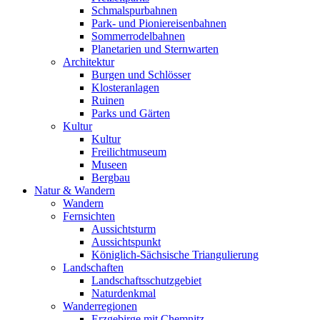
Schmalspurbahnen
Park- und Pioniereisenbahnen
Sommerrodelbahnen
Planetarien und Sternwarten
Architektur
Burgen und Schlösser
Klosteranlagen
Ruinen
Parks und Gärten
Kultur
Kultur
Freilichtmuseum
Museen
Bergbau
Natur & Wandern
Wandern
Fernsichten
Aussichtsturm
Aussichtspunkt
Königlich-Sächsische Triangulierung
Landschaften
Landschaftsschutzgebiet
Naturdenkmal
Wanderregionen
Erzgebirge mit Chemnitz