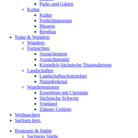
Parks und Gärten
Kultur
Kultur
Freilichtmuseum
Museen
Bergbau
Natur & Wandern
Wandern
Fernsichten
Aussichtsturm
Aussichtspunkt
Königlich-Sächsische Triangulierung
Landschaften
Landschaftsschutzgebiet
Naturdenkmal
Wanderregionen
Erzgebirge mit Chemnitz
Sächsische Schweiz
Vogtland
Zittauer Gebirge
Weihnachten
Sachsen liest.
Regionen & Städte
Sachsens Städte