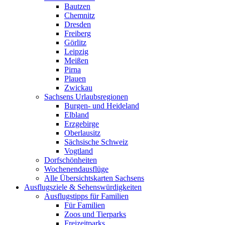
Bautzen
Chemnitz
Dresden
Freiberg
Görlitz
Leipzig
Meißen
Pirna
Plauen
Zwickau
Sachsens Urlaubsregionen
Burgen- und Heideland
Elbland
Erzgebirge
Oberlausitz
Sächsische Schweiz
Vogtland
Dorfschönheiten
Wochenendausflüge
Alle Übersichtskarten Sachsens
Ausflugsziele & Sehenswürdigkeiten
Ausflugstipps für Familien
Für Familien
Zoos und Tierparks
Freizeitparks