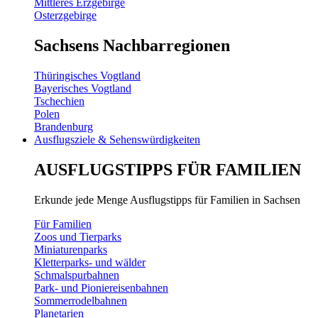
Mittleres Erzgebirge
Osterzgebirge
Sachsens Nachbarregionen
Thüringisches Vogtland
Bayerisches Vogtland
Tschechien
Polen
Brandenburg
Ausflugsziele & Sehenswürdigkeiten
AUSFLUGSTIPPS FÜR FAMILIEN
Erkunde jede Menge Ausflugstipps für Familien in Sachsen
Für Familien
Zoos und Tierparks
Miniaturenparks
Kletterparks- und wälder
Schmalspurbahnen
Park- und Pioniereisenbahnen
Sommerrodelbahnen
Planetarien