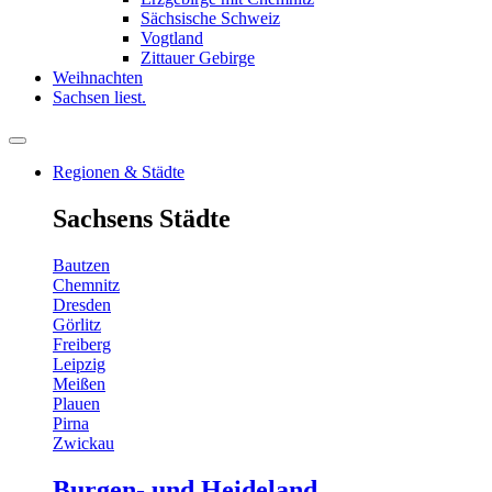
Sächsische Schweiz
Vogtland
Zittauer Gebirge
Weihnachten
Sachsen liest.
Regionen & Städte
Sachsens Städte
Bautzen
Chemnitz
Dresden
Görlitz
Freiberg
Leipzig
Meißen
Plauen
Pirna
Zwickau
Burgen- und Heideland