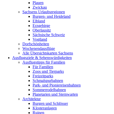
Plauen
Zwickau
Sachsens Urlaubsregionen
Burgen- und Heideland
Elbland
Erzgebirge
Oberlausitz
Sächsische Schweiz
Vogtland
Dorfschönheiten
Wochenendausflüge
Alle Übersichtskarten Sachsens
Ausflugsziele & Sehenswürdigkeiten
Ausflugstipps für Familien
Für Familien
Zoos und Tierparks
Freizeitparks
Schmalspurbahnen
Park- und Pioniereisenbahnen
Sommerrodelbahnen
Planetarien und Sternwarten
Architektur
Burgen und Schlösser
Klosteranlagen
Ruinen