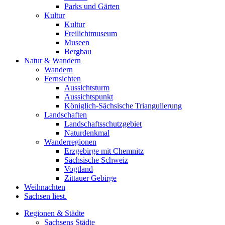
Parks und Gärten
Kultur
Kultur
Freilichtmuseum
Museen
Bergbau
Natur & Wandern
Wandern
Fernsichten
Aussichtsturm
Aussichtspunkt
Königlich-Sächsische Triangulierung
Landschaften
Landschaftsschutzgebiet
Naturdenkmal
Wanderregionen
Erzgebirge mit Chemnitz
Sächsische Schweiz
Vogtland
Zittauer Gebirge
Weihnachten
Sachsen liest.
Regionen & Städte
Sachsens Städte