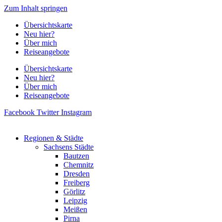
Zum Inhalt springen
Übersichtskarte
Neu hier?
Über mich
Reiseangebote
Übersichtskarte
Neu hier?
Über mich
Reiseangebote
Facebook
Twitter
Instagram
Regionen & Städte
Sachsens Städte
Bautzen
Chemnitz
Dresden
Freiberg
Görlitz
Leipzig
Meißen
Pirna