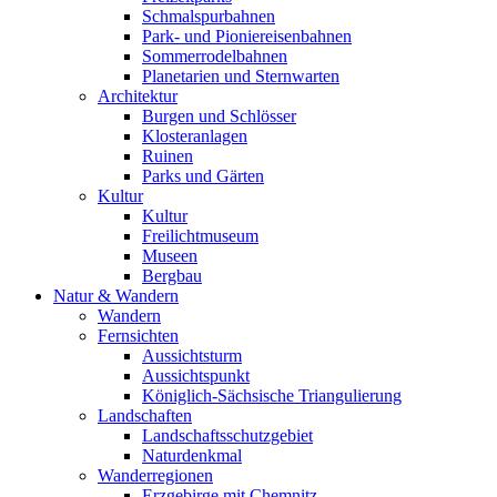
Schmalspurbahnen
Park- und Pioniereisenbahnen
Sommerrodelbahnen
Planetarien und Sternwarten
Architektur
Burgen und Schlösser
Klosteranlagen
Ruinen
Parks und Gärten
Kultur
Kultur
Freilichtmuseum
Museen
Bergbau
Natur & Wandern
Wandern
Fernsichten
Aussichtsturm
Aussichtspunkt
Königlich-Sächsische Triangulierung
Landschaften
Landschaftsschutzgebiet
Naturdenkmal
Wanderregionen
Erzgebirge mit Chemnitz