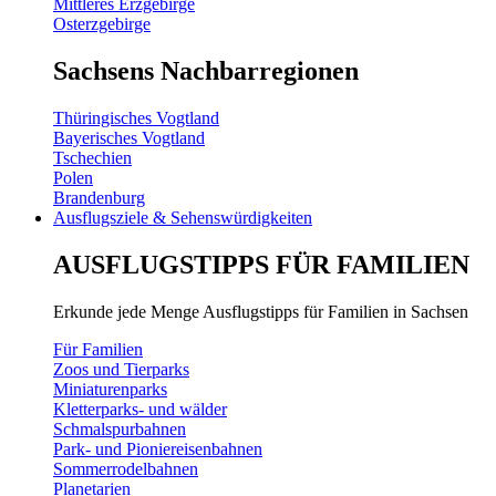
Mittleres Erzgebirge
Osterzgebirge
Sachsens Nachbarregionen
Thüringisches Vogtland
Bayerisches Vogtland
Tschechien
Polen
Brandenburg
Ausflugsziele & Sehenswürdigkeiten
AUSFLUGSTIPPS FÜR FAMILIEN
Erkunde jede Menge Ausflugstipps für Familien in Sachsen
Für Familien
Zoos und Tierparks
Miniaturenparks
Kletterparks- und wälder
Schmalspurbahnen
Park- und Pioniereisenbahnen
Sommerrodelbahnen
Planetarien