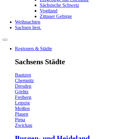
Sächsische Schweiz
Vogtland
Zittauer Gebirge
Weihnachten
Sachsen liest.
Regionen & Städte
Sachsens Städte
Bautzen
Chemnitz
Dresden
Görlitz
Freiberg
Leipzig
Meißen
Plauen
Pirna
Zwickau
Burgen- und Heideland