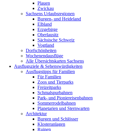
Plauen
Zwickau
Sachsens Urlaubsregionen
Burgen- und Heideland
Elbland
Erzgebirge
Oberlausitz
Sächsische Schweiz
Vogtland
Dorfschönheiten
Wochenendausflüge
Alle Übersichtskarten Sachsens
Ausflugsziele & Sehenswürdigkeiten
Ausflugstipps für Familien
Für Familien
Zoos und Tierparks
Freizeitparks
Schmalspurbahnen
Park- und Pioniereisenbahnen
Sommerrodelbahnen
Planetarien und Sternwarten
Architektur
Burgen und Schlösser
Klosteranlagen
Ruinen