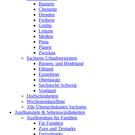
Bautzen
Chemnitz
Dresden
Freiberg
Görlitz
Leipzig
Meißen
Pirna
Plauen
Zwickau
Sachsens Urlaubsregionen
Burgen- und Heideland
Elbland
Erzgebirge
Oberlausitz
Sächsische Schweiz
Vogtland
Dorfschönheiten
Wochenendausflüge
Alle Übersichtskarten Sachsens
Ausflugsziele & Sehenswürdigkeiten
Ausflugstipps für Familien
Für Familien
Zoos und Tierparks
Freizeitparks