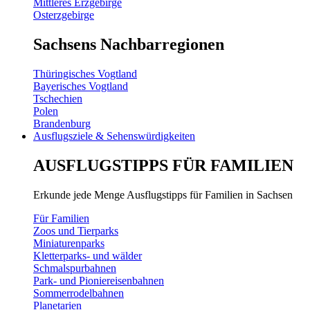
Mittleres Erzgebirge
Osterzgebirge
Sachsens Nachbarregionen
Thüringisches Vogtland
Bayerisches Vogtland
Tschechien
Polen
Brandenburg
Ausflugsziele & Sehenswürdigkeiten
AUSFLUGSTIPPS FÜR FAMILIEN
Erkunde jede Menge Ausflugstipps für Familien in Sachsen
Für Familien
Zoos und Tierparks
Miniaturenparks
Kletterparks- und wälder
Schmalspurbahnen
Park- und Pioniereisenbahnen
Sommerrodelbahnen
Planetarien