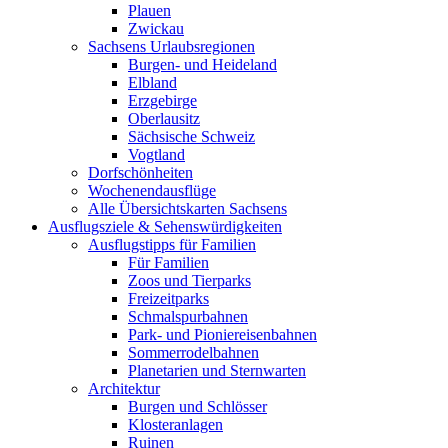
Plauen
Zwickau
Sachsens Urlaubsregionen
Burgen- und Heideland
Elbland
Erzgebirge
Oberlausitz
Sächsische Schweiz
Vogtland
Dorfschönheiten
Wochenendausflüge
Alle Übersichtskarten Sachsens
Ausflugsziele & Sehenswürdigkeiten
Ausflugstipps für Familien
Für Familien
Zoos und Tierparks
Freizeitparks
Schmalspurbahnen
Park- und Pioniereisenbahnen
Sommerrodelbahnen
Planetarien und Sternwarten
Architektur
Burgen und Schlösser
Klosteranlagen
Ruinen