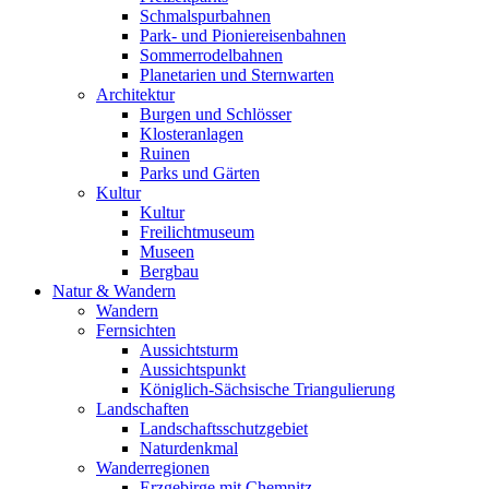
Schmalspurbahnen
Park- und Pioniereisenbahnen
Sommerrodelbahnen
Planetarien und Sternwarten
Architektur
Burgen und Schlösser
Klosteranlagen
Ruinen
Parks und Gärten
Kultur
Kultur
Freilichtmuseum
Museen
Bergbau
Natur & Wandern
Wandern
Fernsichten
Aussichtsturm
Aussichtspunkt
Königlich-Sächsische Triangulierung
Landschaften
Landschaftsschutzgebiet
Naturdenkmal
Wanderregionen
Erzgebirge mit Chemnitz