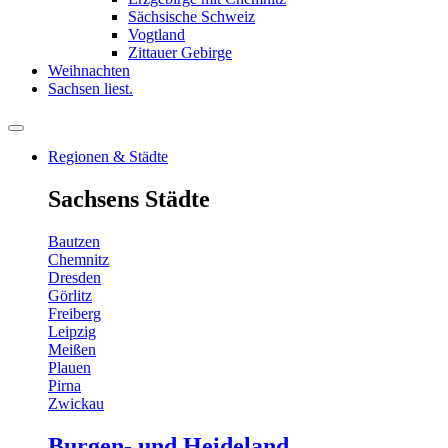
Sächsische Schweiz
Vogtland
Zittauer Gebirge
Weihnachten
Sachsen liest.
Regionen & Städte
Sachsens Städte
Bautzen
Chemnitz
Dresden
Görlitz
Freiberg
Leipzig
Meißen
Plauen
Pirna
Zwickau
Burgen- und Heideland