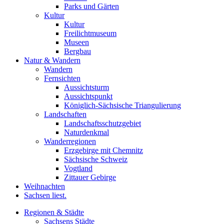
Parks und Gärten
Kultur
Kultur
Freilichtmuseum
Museen
Bergbau
Natur & Wandern
Wandern
Fernsichten
Aussichtsturm
Aussichtspunkt
Königlich-Sächsische Triangulierung
Landschaften
Landschaftsschutzgebiet
Naturdenkmal
Wanderregionen
Erzgebirge mit Chemnitz
Sächsische Schweiz
Vogtland
Zittauer Gebirge
Weihnachten
Sachsen liest.
Regionen & Städte
Sachsens Städte