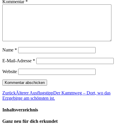
Kommentar
*
Name
*
E-Mail-Adresse
*
Website
Zurück
Älterer Ausflugstipp
Der Kammweg – Dort, wo das
Erzgebirge am schönsten ist.
Inhaltsverzeichnis
Ganz neu für dich erkundet