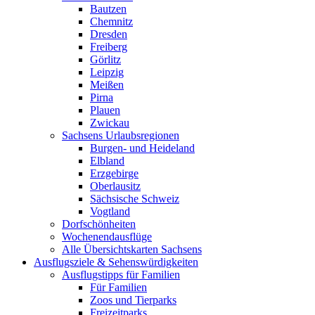
Bautzen
Chemnitz
Dresden
Freiberg
Görlitz
Leipzig
Meißen
Pirna
Plauen
Zwickau
Sachsens Urlaubsregionen
Burgen- und Heideland
Elbland
Erzgebirge
Oberlausitz
Sächsische Schweiz
Vogtland
Dorfschönheiten
Wochenendausflüge
Alle Übersichtskarten Sachsens
Ausflugsziele & Sehenswürdigkeiten
Ausflugstipps für Familien
Für Familien
Zoos und Tierparks
Freizeitparks