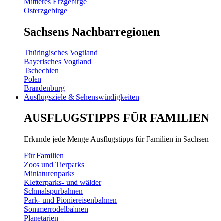
Mittleres Erzgebirge
Osterzgebirge
Sachsens Nachbarregionen
Thüringisches Vogtland
Bayerisches Vogtland
Tschechien
Polen
Brandenburg
Ausflugsziele & Sehenswürdigkeiten
AUSFLUGSTIPPS FÜR FAMILIEN
Erkunde jede Menge Ausflugstipps für Familien in Sachsen
Für Familien
Zoos und Tierparks
Miniaturenparks
Kletterparks- und wälder
Schmalspurbahnen
Park- und Pioniereisenbahnen
Sommerrodelbahnen
Planetarien