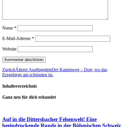
Name
*
E-Mail-Adresse
*
Website
Zurück
Älterer Ausflugstipp
Der Kammweg – Dort, wo das
Erzgebirge am schönsten ist.
Inhaltsverzeichnis
Ganz neu für dich erkundet
Auf in die Dittersbacher Felsenwelt! Eine
beeindruckende Runde in der Böhmischen Schweiz