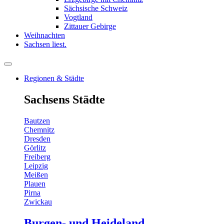
Sächsische Schweiz
Vogtland
Zittauer Gebirge
Weihnachten
Sachsen liest.
Regionen & Städte
Sachsens Städte
Bautzen
Chemnitz
Dresden
Görlitz
Freiberg
Leipzig
Meißen
Plauen
Pirna
Zwickau
Burgen- und Heideland