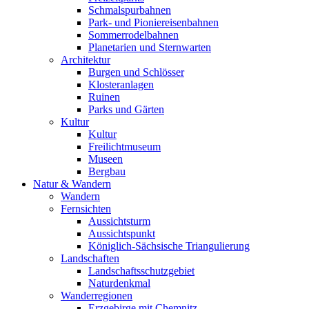
Schmalspurbahnen
Park- und Pioniereisenbahnen
Sommerrodelbahnen
Planetarien und Sternwarten
Architektur
Burgen und Schlösser
Klosteranlagen
Ruinen
Parks und Gärten
Kultur
Kultur
Freilichtmuseum
Museen
Bergbau
Natur & Wandern
Wandern
Fernsichten
Aussichtsturm
Aussichtspunkt
Königlich-Sächsische Triangulierung
Landschaften
Landschaftsschutzgebiet
Naturdenkmal
Wanderregionen
Erzgebirge mit Chemnitz