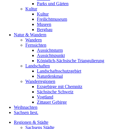
Parks und Gärten
Kultur
Kultur
Freilichtmuseum
Museen
Bergbau
Natur & Wandern
Wandern
Fernsichten
Aussichtsturm
Aussichtspunkt
Königlich-Sächsische Triangulierung
Landschaften
Landschaftsschutzgebiet
Naturdenkmal
Wanderregionen
Erzgebirge mit Chemnitz
Sächsische Schweiz
Vogtland
Zittauer Gebirge
Weihnachten
Sachsen liest.
Regionen & Städte
Sachsens Städte