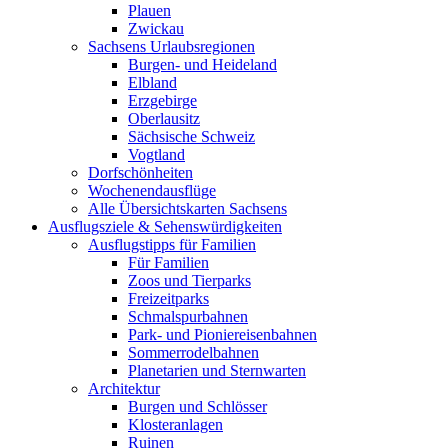
Plauen
Zwickau
Sachsens Urlaubsregionen
Burgen- und Heideland
Elbland
Erzgebirge
Oberlausitz
Sächsische Schweiz
Vogtland
Dorfschönheiten
Wochenendausflüge
Alle Übersichtskarten Sachsens
Ausflugsziele & Sehenswürdigkeiten
Ausflugstipps für Familien
Für Familien
Zoos und Tierparks
Freizeitparks
Schmalspurbahnen
Park- und Pioniereisenbahnen
Sommerrodelbahnen
Planetarien und Sternwarten
Architektur
Burgen und Schlösser
Klosteranlagen
Ruinen