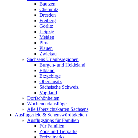
Bautzen
Chemnitz
Dresden
Freiberg
Görlitz
Leipzig
Meißen
Pirna
Plauen
Zwickau
Sachsens Urlaubsregionen
Burgen- und Heideland
Elbland
Erzgebirge
Oberlausitz
Sächsische Schweiz
Vogtland
Dorfschönheiten
Wochenendausflüge
Alle Übersichtskarten Sachsens
Ausflugsziele & Sehenswürdigkeiten
Ausflugstipps für Familien
Für Familien
Zoos und Tierparks
Freizeitparks