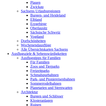
Plauen
Zwickau
Sachsens Urlaubsregionen
Burgen- und Heideland
Elbland
Erzgebirge
Oberlausitz
Sächsische Schweiz
Vogtland
Dorfschönheiten
Wochenendausflüge
Alle Übersichtskarten Sachsens
Ausflugsziele & Sehenswürdigkeiten
Ausflugstipps für Familien
Für Familien
Zoos und Tierparks
Freizeitparks
Schmalspurbahnen
Park- und Pioniereisenbahnen
Sommerrodelbahnen
Planetarien und Sternwarten
Architektur
Burgen und Schlösser
Klosteranlagen
Ruinen