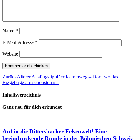
Name
*
E-Mail-Adresse
*
Website
Zurück
Älterer Ausflugstipp
Der Kammweg – Dort, wo das
Erzgebirge am schönsten ist.
Inhaltsverzeichnis
Ganz neu für dich erkundet
Auf in die Dittersbacher Felsenwelt! Eine
beeindruckende Runde in der Böhmischen Schweiz