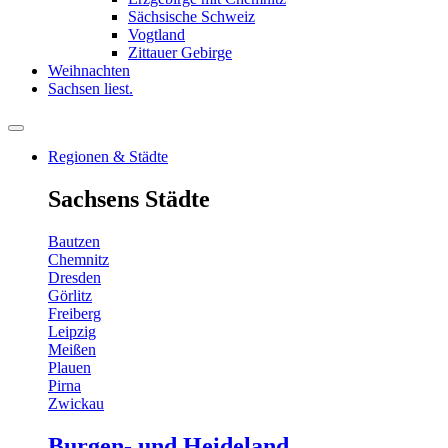
Sächsische Schweiz
Vogtland
Zittauer Gebirge
Weihnachten
Sachsen liest.
Regionen & Städte
Sachsens Städte
Bautzen
Chemnitz
Dresden
Görlitz
Freiberg
Leipzig
Meißen
Plauen
Pirna
Zwickau
Burgen- und Heideland