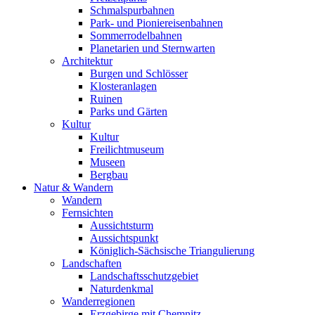
Schmalspurbahnen
Park- und Pioniereisenbahnen
Sommerrodelbahnen
Planetarien und Sternwarten
Architektur
Burgen und Schlösser
Klosteranlagen
Ruinen
Parks und Gärten
Kultur
Kultur
Freilichtmuseum
Museen
Bergbau
Natur & Wandern
Wandern
Fernsichten
Aussichtsturm
Aussichtspunkt
Königlich-Sächsische Triangulierung
Landschaften
Landschaftsschutzgebiet
Naturdenkmal
Wanderregionen
Erzgebirge mit Chemnitz