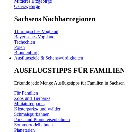
Mittleres Erzgebirge
Osterzgebirge
Sachsens Nachbarregionen
Thüringisches Vogtland
Bayerisches Vogtland
Tschechien
Polen
Brandenburg
Ausflugsziele & Sehenswürdigkeiten
AUSFLUGSTIPPS FÜR FAMILIEN
Erkunde jede Menge Ausflugstipps für Familien in Sachsen
Für Familien
Zoos und Tierparks
Miniaturenparks
Kletterparks- und wälder
Schmalspurbahnen
Park- und Pioniereisenbahnen
Sommerrodelbahnen
Planetarien