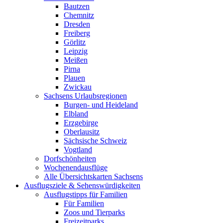
Bautzen
Chemnitz
Dresden
Freiberg
Görlitz
Leipzig
Meißen
Pirna
Plauen
Zwickau
Sachsens Urlaubsregionen
Burgen- und Heideland
Elbland
Erzgebirge
Oberlausitz
Sächsische Schweiz
Vogtland
Dorfschönheiten
Wochenendausflüge
Alle Übersichtskarten Sachsens
Ausflugsziele & Sehenswürdigkeiten
Ausflugstipps für Familien
Für Familien
Zoos und Tierparks
Freizeitparks