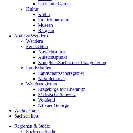
Parks und Gärten
Kultur
Kultur
Freilichtmuseum
Museen
Bergbau
Natur & Wandern
Wandern
Fernsichten
Aussichtsturm
Aussichtspunkt
Königlich-Sächsische Triangulierung
Landschaften
Landschaftsschutzgebiet
Naturdenkmal
Wanderregionen
Erzgebirge mit Chemnitz
Sächsische Schweiz
Vogtland
Zittauer Gebirge
Weihnachten
Sachsen liest.
Regionen & Städte
Sachsens Städte