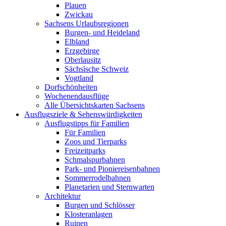
Plauen
Zwickau
Sachsens Urlaubsregionen
Burgen- und Heideland
Elbland
Erzgebirge
Oberlausitz
Sächsische Schweiz
Vogtland
Dorfschönheiten
Wochenendausflüge
Alle Übersichtskarten Sachsens
Ausflugsziele & Sehenswürdigkeiten
Ausflugstipps für Familien
Für Familien
Zoos und Tierparks
Freizeitparks
Schmalspurbahnen
Park- und Pioniereisenbahnen
Sommerrodelbahnen
Planetarien und Sternwarten
Architektur
Burgen und Schlösser
Klosteranlagen
Ruinen