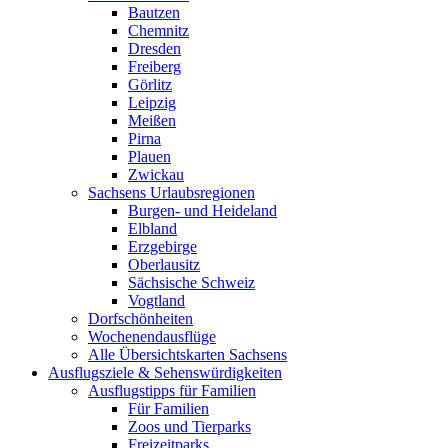
Bautzen
Chemnitz
Dresden
Freiberg
Görlitz
Leipzig
Meißen
Pirna
Plauen
Zwickau
Sachsens Urlaubsregionen
Burgen- und Heideland
Elbland
Erzgebirge
Oberlausitz
Sächsische Schweiz
Vogtland
Dorfschönheiten
Wochenendausflüge
Alle Übersichtskarten Sachsens
Ausflugsziele & Sehenswürdigkeiten
Ausflugstipps für Familien
Für Familien
Zoos und Tierparks
Freizeitparks