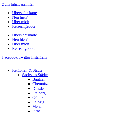
Zum Inhalt springen
Übersichtskarte
Neu hier?
Über mich
Reiseangebote
Übersichtskarte
Neu hier?
Über mich
Reiseangebote
Facebook
Twitter
Instagram
Regionen & Städte
Sachsens Städte
Bautzen
Chemnitz
Dresden
Freiberg
Görlitz
Leipzig
Meißen
Pirna