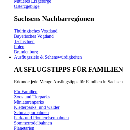
Mittleres Erzgebirge
Osterzgebirge
Sachsens Nachbarregionen
Thüringisches Vogtland
Bayerisches Vogtland
Tschechien
Polen
Brandenburg
Ausflugsziele & Sehenswürdigkeiten
AUSFLUGSTIPPS FÜR FAMILIEN
Erkunde jede Menge Ausflugstipps für Familien in Sachsen
Für Familien
Zoos und Tierparks
Miniaturenparks
Kletterparks- und wälder
Schmalspurbahnen
Park- und Pioniereisenbahnen
Sommerrodelbahnen
Planetarien