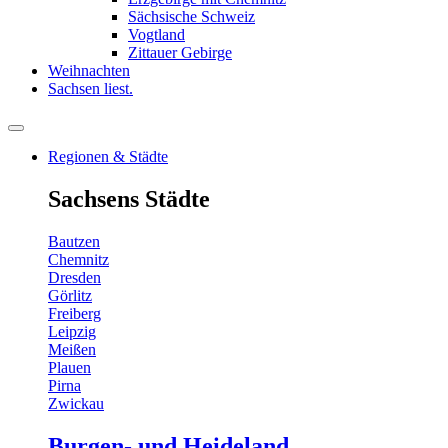
Sächsische Schweiz
Vogtland
Zittauer Gebirge
Weihnachten
Sachsen liest.
Regionen & Städte
Sachsens Städte
Bautzen
Chemnitz
Dresden
Görlitz
Freiberg
Leipzig
Meißen
Plauen
Pirna
Zwickau
Burgen- und Heideland