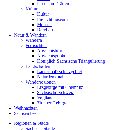
Parks und Gärten
Kultur
Kultur
Freilichtmuseum
Museen
Bergbau
Natur & Wandern
Wandern
Fernsichten
Aussichtsturm
Aussichtspunkt
Königlich-Sächsische Triangulierung
Landschaften
Landschaftsschutzgebiet
Naturdenkmal
Wanderregionen
Erzgebirge mit Chemnitz
Sächsische Schweiz
Vogtland
Zittauer Gebirge
Weihnachten
Sachsen liest.
Regionen & Städte
Sachsens Städte