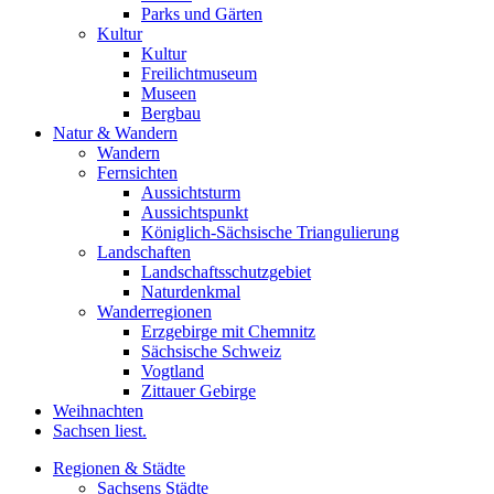
Parks und Gärten
Kultur
Kultur
Freilichtmuseum
Museen
Bergbau
Natur & Wandern
Wandern
Fernsichten
Aussichtsturm
Aussichtspunkt
Königlich-Sächsische Triangulierung
Landschaften
Landschaftsschutzgebiet
Naturdenkmal
Wanderregionen
Erzgebirge mit Chemnitz
Sächsische Schweiz
Vogtland
Zittauer Gebirge
Weihnachten
Sachsen liest.
Regionen & Städte
Sachsens Städte