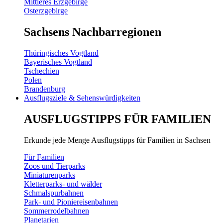
Mittleres Erzgebirge
Osterzgebirge
Sachsens Nachbarregionen
Thüringisches Vogtland
Bayerisches Vogtland
Tschechien
Polen
Brandenburg
Ausflugsziele & Sehenswürdigkeiten
AUSFLUGSTIPPS FÜR FAMILIEN
Erkunde jede Menge Ausflugstipps für Familien in Sachsen
Für Familien
Zoos und Tierparks
Miniaturenparks
Kletterparks- und wälder
Schmalspurbahnen
Park- und Pioniereisenbahnen
Sommerrodelbahnen
Planetarien