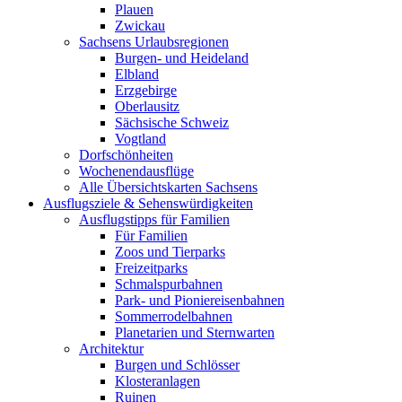
Plauen
Zwickau
Sachsens Urlaubsregionen
Burgen- und Heideland
Elbland
Erzgebirge
Oberlausitz
Sächsische Schweiz
Vogtland
Dorfschönheiten
Wochenendausflüge
Alle Übersichtskarten Sachsens
Ausflugsziele & Sehenswürdigkeiten
Ausflugstipps für Familien
Für Familien
Zoos und Tierparks
Freizeitparks
Schmalspurbahnen
Park- und Pioniereisenbahnen
Sommerrodelbahnen
Planetarien und Sternwarten
Architektur
Burgen und Schlösser
Klosteranlagen
Ruinen