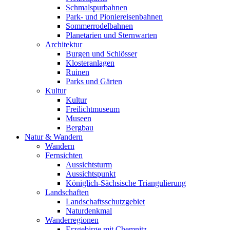
Schmalspurbahnen
Park- und Pioniereisenbahnen
Sommerrodelbahnen
Planetarien und Sternwarten
Architektur
Burgen und Schlösser
Klosteranlagen
Ruinen
Parks und Gärten
Kultur
Kultur
Freilichtmuseum
Museen
Bergbau
Natur & Wandern
Wandern
Fernsichten
Aussichtsturm
Aussichtspunkt
Königlich-Sächsische Triangulierung
Landschaften
Landschaftsschutzgebiet
Naturdenkmal
Wanderregionen
Erzgebirge mit Chemnitz