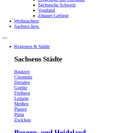
Sächsische Schweiz
Vogtland
Zittauer Gebirge
Weihnachten
Sachsen liest.
Regionen & Städte
Sachsens Städte
Bautzen
Chemnitz
Dresden
Görlitz
Freiberg
Leipzig
Meißen
Plauen
Pirna
Zwickau
Burgen- und Heideland