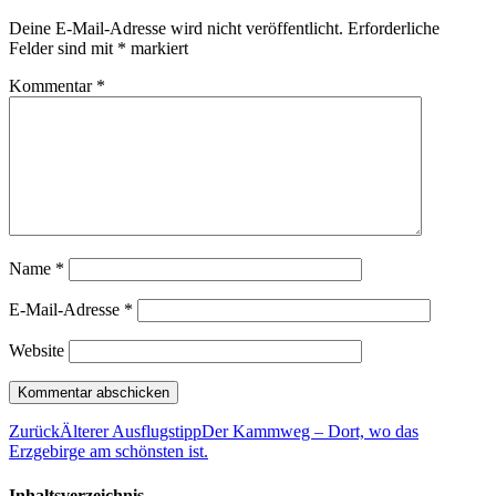
Deine E-Mail-Adresse wird nicht veröffentlicht.
Erforderliche
Felder sind mit
*
markiert
Kommentar
*
Name
*
E-Mail-Adresse
*
Website
Zurück
Älterer Ausflugstipp
Der Kammweg – Dort, wo das
Erzgebirge am schönsten ist.
Inhaltsverzeichnis