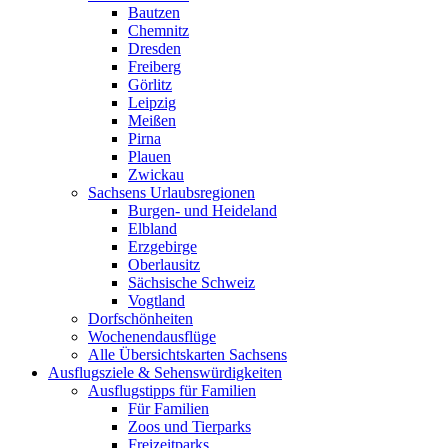
Bautzen
Chemnitz
Dresden
Freiberg
Görlitz
Leipzig
Meißen
Pirna
Plauen
Zwickau
Sachsens Urlaubsregionen
Burgen- und Heideland
Elbland
Erzgebirge
Oberlausitz
Sächsische Schweiz
Vogtland
Dorfschönheiten
Wochenendausflüge
Alle Übersichtskarten Sachsens
Ausflugsziele & Sehenswürdigkeiten
Ausflugstipps für Familien
Für Familien
Zoos und Tierparks
Freizeitparks