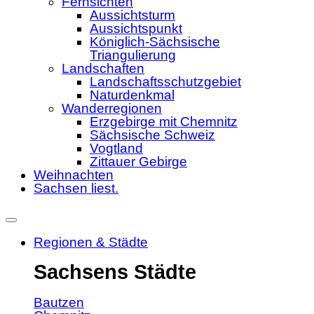
Fernsichten
Aussichtsturm
Aussichtspunkt
Königlich-Sächsische
Triangulierung
Landschaften
Landschaftsschutzgebiet
Naturdenkmal
Wanderregionen
Erzgebirge mit Chemnitz
Sächsische Schweiz
Vogtland
Zittauer Gebirge
Weihnachten
Sachsen liest.
Regionen & Städte
Sachsens Städte
Bautzen