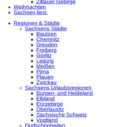
Zittauer Gebirge
Weihnachten
Sachsen liest.
Regionen & Städte
Sachsens Städte
Bautzen
Chemnitz
Dresden
Freiberg
Görlitz
Leipzig
Meißen
Pirna
Plauen
Zwickau
Sachsens Urlaubsregionen
Burgen- und Heideland
Elbland
Erzgebirge
Oberlausitz
Sächsische Schweiz
Vogtland
Dorfschönheiten