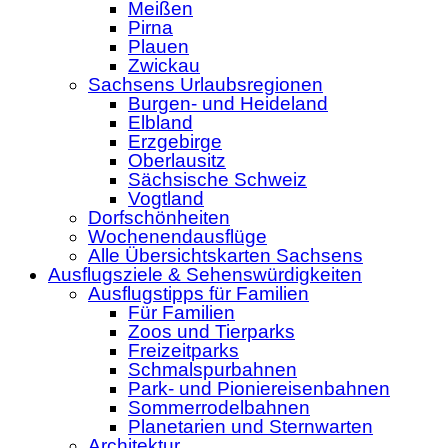
Meißen
Pirna
Plauen
Zwickau
Sachsens Urlaubsregionen
Burgen- und Heideland
Elbland
Erzgebirge
Oberlausitz
Sächsische Schweiz
Vogtland
Dorfschönheiten
Wochenendausflüge
Alle Übersichtskarten Sachsens
Ausflugsziele & Sehenswürdigkeiten
Ausflugstipps für Familien
Für Familien
Zoos und Tierparks
Freizeitparks
Schmalspurbahnen
Park- und Pioniereisenbahnen
Sommerrodelbahnen
Planetarien und Sternwarten
Architektur