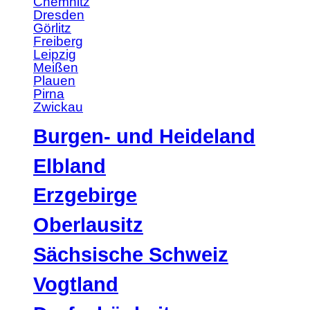
Chemnitz
Dresden
Görlitz
Freiberg
Leipzig
Meißen
Plauen
Pirna
Zwickau
Burgen- und Heideland
Elbland
Erzgebirge
Oberlausitz
Sächsische Schweiz
Vogtland