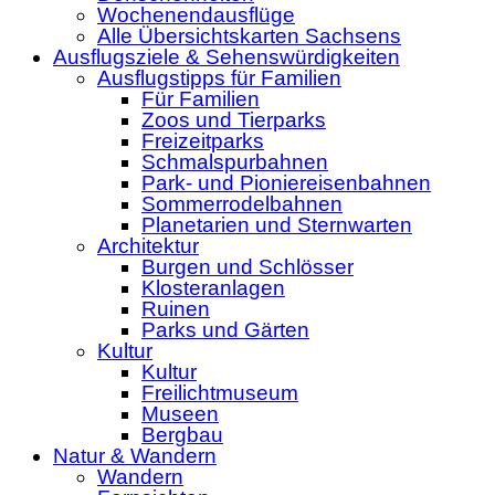
Wochenendausflüge
Alle Übersichtskarten Sachsens
Ausflugsziele & Sehenswürdigkeiten
Ausflugstipps für Familien
Für Familien
Zoos und Tierparks
Freizeitparks
Schmalspurbahnen
Park- und Pioniereisenbahnen
Sommerrodelbahnen
Planetarien und Sternwarten
Architektur
Burgen und Schlösser
Klosteranlagen
Ruinen
Parks und Gärten
Kultur
Kultur
Freilichtmuseum
Museen
Bergbau
Natur & Wandern
Wandern