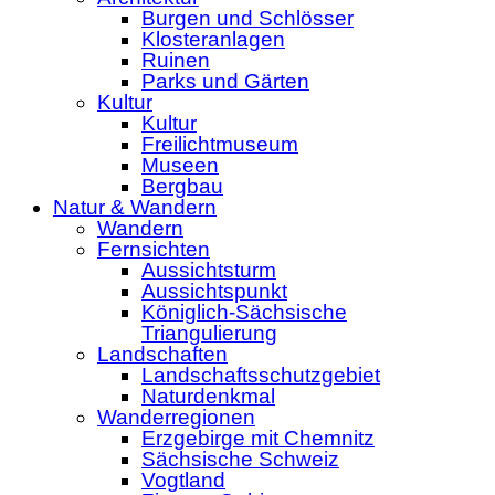
Burgen und Schlösser
Klosteranlagen
Ruinen
Parks und Gärten
Kultur
Kultur
Freilichtmuseum
Museen
Bergbau
Natur & Wandern
Wandern
Fernsichten
Aussichtsturm
Aussichtspunkt
Königlich-Sächsische
Triangulierung
Landschaften
Landschaftsschutzgebiet
Naturdenkmal
Wanderregionen
Erzgebirge mit Chemnitz
Sächsische Schweiz
Vogtland