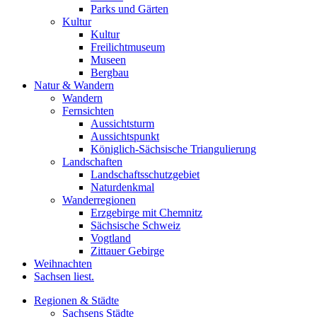
Parks und Gärten
Kultur
Kultur
Freilichtmuseum
Museen
Bergbau
Natur & Wandern
Wandern
Fernsichten
Aussichtsturm
Aussichtspunkt
Königlich-Sächsische Triangulierung
Landschaften
Landschaftsschutzgebiet
Naturdenkmal
Wanderregionen
Erzgebirge mit Chemnitz
Sächsische Schweiz
Vogtland
Zittauer Gebirge
Weihnachten
Sachsen liest.
Regionen & Städte
Sachsens Städte