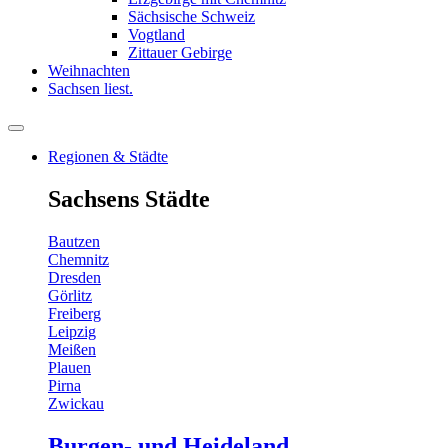
Sächsische Schweiz
Vogtland
Zittauer Gebirge
Weihnachten
Sachsen liest.
Regionen & Städte
Sachsens Städte
Bautzen
Chemnitz
Dresden
Görlitz
Freiberg
Leipzig
Meißen
Plauen
Pirna
Zwickau
Burgen- und Heideland