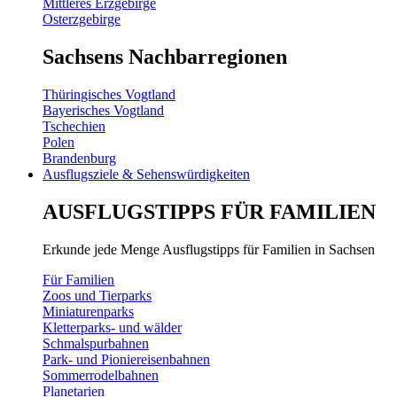
Mittleres Erzgebirge
Osterzgebirge
Sachsens Nachbarregionen
Thüringisches Vogtland
Bayerisches Vogtland
Tschechien
Polen
Brandenburg
Ausflugsziele & Sehenswürdigkeiten
AUSFLUGSTIPPS FÜR FAMILIEN
Erkunde jede Menge Ausflugstipps für Familien in Sachsen
Für Familien
Zoos und Tierparks
Miniaturenparks
Kletterparks- und wälder
Schmalspurbahnen
Park- und Pioniereisenbahnen
Sommerrodelbahnen
Planetarien