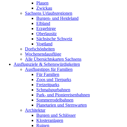
Plauen
Zwickau
Sachsens Urlaubsregionen
Burgen- und Heideland
Elbland
Erzgebirge
Oberlausitz
Sächsische Schweiz
Vogtland
Dorfschönheiten
Wochenendausflüge
Alle Übersichtskarten Sachsens
Ausflugsziele & Sehenswürdigkeiten
Ausflugstipps für Familien
Für Familien
Zoos und Tierparks
Freizeitparks
Schmalspurbahnen
Park- und Pioniereisenbahnen
Sommerrodelbahnen
Planetarien und Sternwarten
Architektur
Burgen und Schlösser
Klosteranlagen
Ruinen