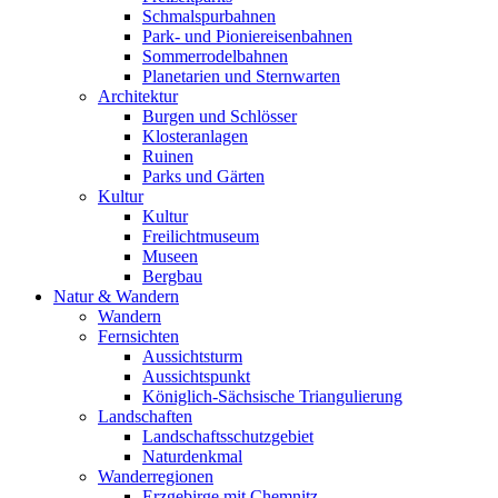
Schmalspurbahnen
Park- und Pioniereisenbahnen
Sommerrodelbahnen
Planetarien und Sternwarten
Architektur
Burgen und Schlösser
Klosteranlagen
Ruinen
Parks und Gärten
Kultur
Kultur
Freilichtmuseum
Museen
Bergbau
Natur & Wandern
Wandern
Fernsichten
Aussichtsturm
Aussichtspunkt
Königlich-Sächsische Triangulierung
Landschaften
Landschaftsschutzgebiet
Naturdenkmal
Wanderregionen
Erzgebirge mit Chemnitz