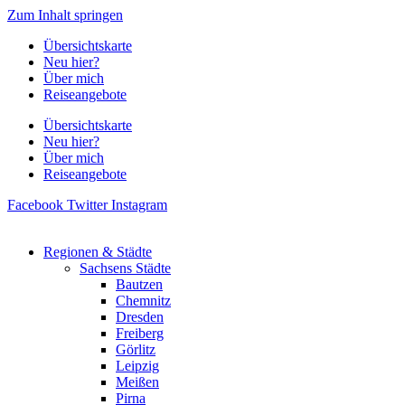
Zum Inhalt springen
Übersichtskarte
Neu hier?
Über mich
Reiseangebote
Übersichtskarte
Neu hier?
Über mich
Reiseangebote
Facebook
Twitter
Instagram
Regionen & Städte
Sachsens Städte
Bautzen
Chemnitz
Dresden
Freiberg
Görlitz
Leipzig
Meißen
Pirna