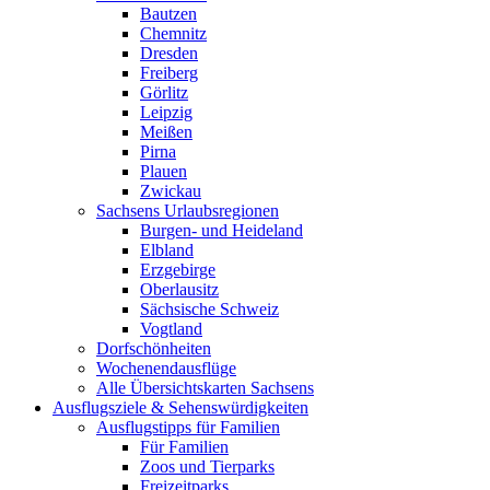
Bautzen
Chemnitz
Dresden
Freiberg
Görlitz
Leipzig
Meißen
Pirna
Plauen
Zwickau
Sachsens Urlaubsregionen
Burgen- und Heideland
Elbland
Erzgebirge
Oberlausitz
Sächsische Schweiz
Vogtland
Dorfschönheiten
Wochenendausflüge
Alle Übersichtskarten Sachsens
Ausflugsziele & Sehenswürdigkeiten
Ausflugstipps für Familien
Für Familien
Zoos und Tierparks
Freizeitparks