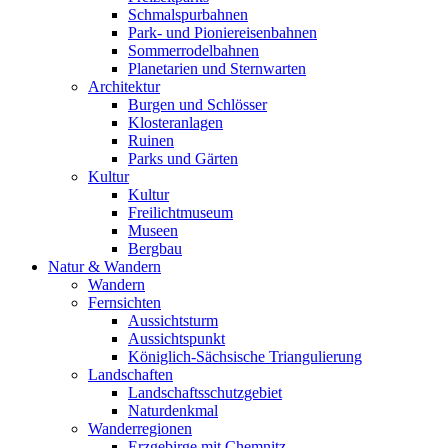
Schmalspurbahnen
Park- und Pioniereisenbahnen
Sommerrodelbahnen
Planetarien und Sternwarten
Architektur
Burgen und Schlösser
Klosteranlagen
Ruinen
Parks und Gärten
Kultur
Kultur
Freilichtmuseum
Museen
Bergbau
Natur & Wandern
Wandern
Fernsichten
Aussichtsturm
Aussichtspunkt
Königlich-Sächsische Triangulierung
Landschaften
Landschaftsschutzgebiet
Naturdenkmal
Wanderregionen
Erzgebirge mit Chemnitz