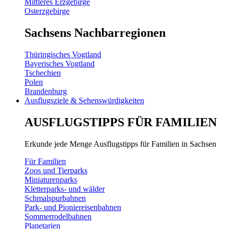
Mittleres Erzgebirge
Osterzgebirge
Sachsens Nachbarregionen
Thüringisches Vogtland
Bayerisches Vogtland
Tschechien
Polen
Brandenburg
Ausflugsziele & Sehenswürdigkeiten
AUSFLUGSTIPPS FÜR FAMILIEN
Erkunde jede Menge Ausflugstipps für Familien in Sachsen
Für Familien
Zoos und Tierparks
Miniaturenparks
Kletterparks- und wälder
Schmalspurbahnen
Park- und Pioniereisenbahnen
Sommerrodelbahnen
Planetarien