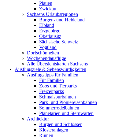
Plauen
Zwickau
Sachsens Urlaubsregionen
Burgen- und Heideland
Elbland
Erzgebirge
Oberlausitz
Sächsische Schweiz
Vogtland
Dorfschönheiten
Wochenendausflüge
Alle Übersichtskarten Sachsens
Ausflugsziele & Sehenswürdigkeiten
Ausflugstipps für Familien
Für Familien
Zoos und Tierparks
Freizeitparks
Schmalspurbahnen
Park- und Pioniereisenbahnen
Sommerrodelbahnen
Planetarien und Sternwarten
Architektur
Burgen und Schlösser
Klosteranlagen
Ruinen