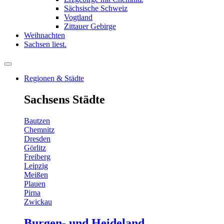
Sächsische Schweiz
Vogtland
Zittauer Gebirge
Weihnachten
Sachsen liest.
Regionen & Städte
Sachsens Städte
Bautzen
Chemnitz
Dresden
Görlitz
Freiberg
Leipzig
Meißen
Plauen
Pirna
Zwickau
Burgen- und Heideland