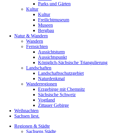
Parks und Gärten
Kultur
Kultur
Freilichtmuseum
Museen
Bergbau
Natur & Wandern
Wandern
Fernsichten
Aussichtsturm
Aussichtspunkt
Königlich-Sächsische Triangulierung
Landschaften
Landschaftsschutzgebiet
Naturdenkmal
Wanderregionen
Erzgebirge mit Chemnitz
Sächsische Schweiz
Vogtland
Zittauer Gebirge
Weihnachten
Sachsen liest.
Regionen & Städte
Sachsens Städte