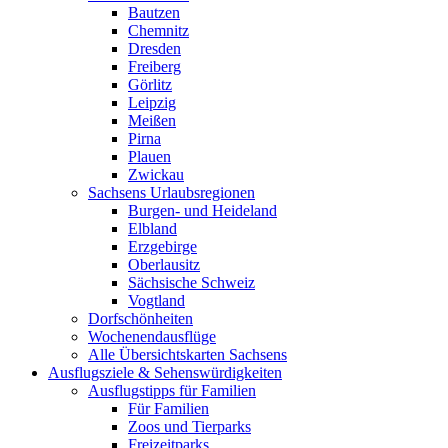
Bautzen
Chemnitz
Dresden
Freiberg
Görlitz
Leipzig
Meißen
Pirna
Plauen
Zwickau
Sachsens Urlaubsregionen
Burgen- und Heideland
Elbland
Erzgebirge
Oberlausitz
Sächsische Schweiz
Vogtland
Dorfschönheiten
Wochenendausflüge
Alle Übersichtskarten Sachsens
Ausflugsziele & Sehenswürdigkeiten
Ausflugstipps für Familien
Für Familien
Zoos und Tierparks
Freizeitparks