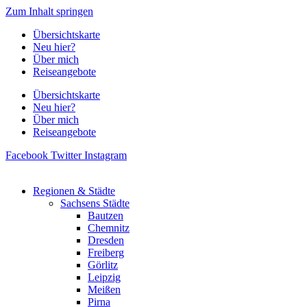
Zum Inhalt springen
Übersichtskarte
Neu hier?
Über mich
Reiseangebote
Übersichtskarte
Neu hier?
Über mich
Reiseangebote
Facebook
Twitter
Instagram
Regionen & Städte
Sachsens Städte
Bautzen
Chemnitz
Dresden
Freiberg
Görlitz
Leipzig
Meißen
Pirna