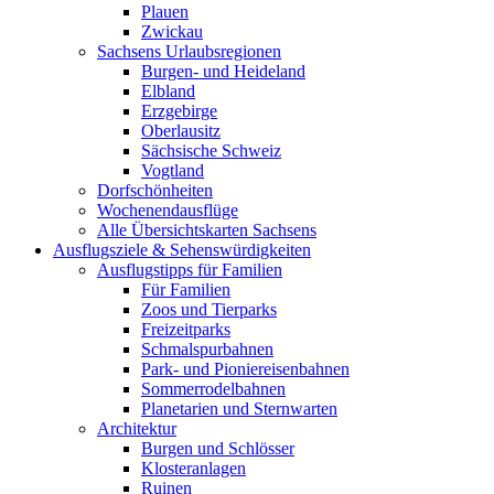
Plauen
Zwickau
Sachsens Urlaubsregionen
Burgen- und Heideland
Elbland
Erzgebirge
Oberlausitz
Sächsische Schweiz
Vogtland
Dorfschönheiten
Wochenendausflüge
Alle Übersichtskarten Sachsens
Ausflugsziele & Sehenswürdigkeiten
Ausflugstipps für Familien
Für Familien
Zoos und Tierparks
Freizeitparks
Schmalspurbahnen
Park- und Pioniereisenbahnen
Sommerrodelbahnen
Planetarien und Sternwarten
Architektur
Burgen und Schlösser
Klosteranlagen
Ruinen