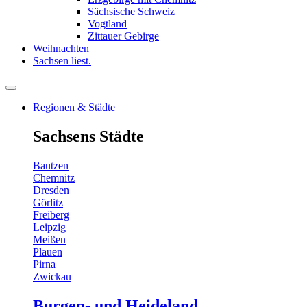
Sächsische Schweiz
Vogtland
Zittauer Gebirge
Weihnachten
Sachsen liest.
Regionen & Städte
Sachsens Städte
Bautzen
Chemnitz
Dresden
Görlitz
Freiberg
Leipzig
Meißen
Plauen
Pirna
Zwickau
Burgen- und Heideland