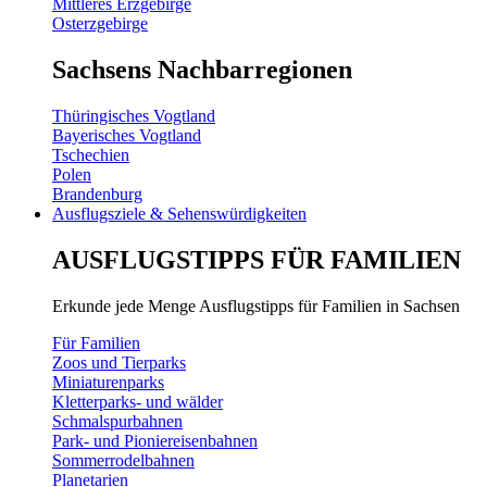
Mittleres Erzgebirge
Osterzgebirge
Sachsens Nachbarregionen
Thüringisches Vogtland
Bayerisches Vogtland
Tschechien
Polen
Brandenburg
Ausflugsziele & Sehenswürdigkeiten
AUSFLUGSTIPPS FÜR FAMILIEN
Erkunde jede Menge Ausflugstipps für Familien in Sachsen
Für Familien
Zoos und Tierparks
Miniaturenparks
Kletterparks- und wälder
Schmalspurbahnen
Park- und Pioniereisenbahnen
Sommerrodelbahnen
Planetarien