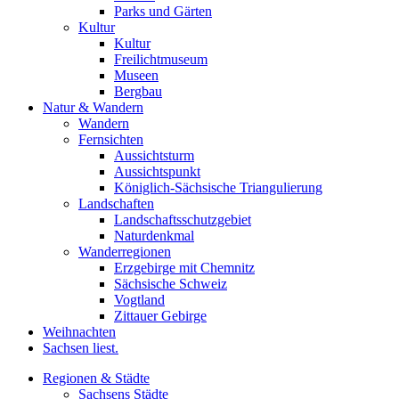
Parks und Gärten
Kultur
Kultur
Freilichtmuseum
Museen
Bergbau
Natur & Wandern
Wandern
Fernsichten
Aussichtsturm
Aussichtspunkt
Königlich-Sächsische Triangulierung
Landschaften
Landschaftsschutzgebiet
Naturdenkmal
Wanderregionen
Erzgebirge mit Chemnitz
Sächsische Schweiz
Vogtland
Zittauer Gebirge
Weihnachten
Sachsen liest.
Regionen & Städte
Sachsens Städte