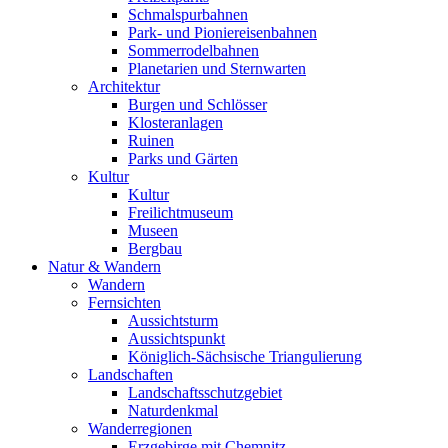
Schmalspurbahnen
Park- und Pioniereisenbahnen
Sommerrodelbahnen
Planetarien und Sternwarten
Architektur
Burgen und Schlösser
Klosteranlagen
Ruinen
Parks und Gärten
Kultur
Kultur
Freilichtmuseum
Museen
Bergbau
Natur & Wandern
Wandern
Fernsichten
Aussichtsturm
Aussichtspunkt
Königlich-Sächsische Triangulierung
Landschaften
Landschaftsschutzgebiet
Naturdenkmal
Wanderregionen
Erzgebirge mit Chemnitz