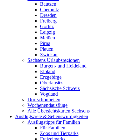
Bautzen
Chemnitz
Dresden
Freiberg
Görlitz
Leipzig
Meißen
Pirna
Plauen
Zwickau
Sachsens Urlaubsregionen
Burgen- und Heideland
Elbland
Erzgebirge
Oberlausitz
Sächsische Schweiz
Vogtland
Dorfschönheiten
Wochenendausflüge
Alle Übersichtskarten Sachsens
Ausflugsziele & Sehenswürdigkeiten
Ausflugstipps für Familien
Für Familien
Zoos und Tierparks
Freizeitparks