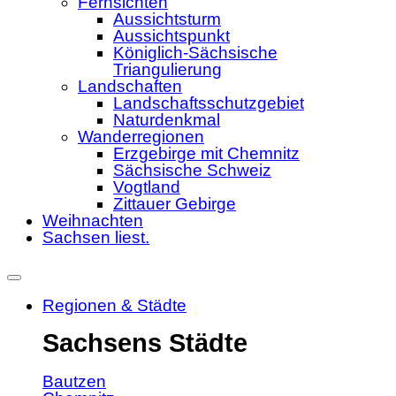
Fernsichten
Aussichtsturm
Aussichtspunkt
Königlich-Sächsische
Triangulierung
Landschaften
Landschaftsschutzgebiet
Naturdenkmal
Wanderregionen
Erzgebirge mit Chemnitz
Sächsische Schweiz
Vogtland
Zittauer Gebirge
Weihnachten
Sachsen liest.
Regionen & Städte
Sachsens Städte
Bautzen