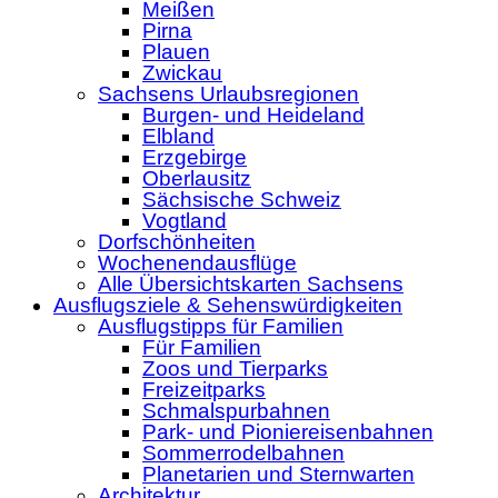
Meißen
Pirna
Plauen
Zwickau
Sachsens Urlaubsregionen
Burgen- und Heideland
Elbland
Erzgebirge
Oberlausitz
Sächsische Schweiz
Vogtland
Dorfschönheiten
Wochenendausflüge
Alle Übersichtskarten Sachsens
Ausflugsziele & Sehenswürdigkeiten
Ausflugstipps für Familien
Für Familien
Zoos und Tierparks
Freizeitparks
Schmalspurbahnen
Park- und Pioniereisenbahnen
Sommerrodelbahnen
Planetarien und Sternwarten
Architektur