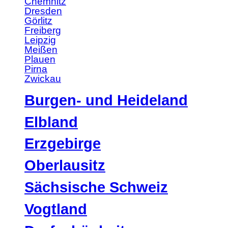
Chemnitz
Dresden
Görlitz
Freiberg
Leipzig
Meißen
Plauen
Pirna
Zwickau
Burgen- und Heideland
Elbland
Erzgebirge
Oberlausitz
Sächsische Schweiz
Vogtland