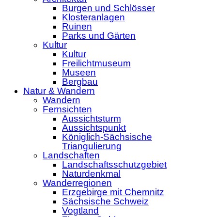
Burgen und Schlösser
Klosteranlagen
Ruinen
Parks und Gärten
Kultur
Kultur
Freilichtmuseum
Museen
Bergbau
Natur & Wandern
Wandern
Fernsichten
Aussichtsturm
Aussichtspunkt
Königlich-Sächsische
Triangulierung
Landschaften
Landschaftsschutzgebiet
Naturdenkmal
Wanderregionen
Erzgebirge mit Chemnitz
Sächsische Schweiz
Vogtland