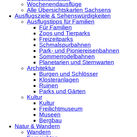
Wochenendausflüge
Alle Übersichtskarten Sachsens
Ausflugsziele & Sehenswürdigkeiten
Ausflugstipps für Familien
Für Familien
Zoos und Tierparks
Freizeitparks
Schmalspurbahnen
Park- und Pioniereisenbahnen
Sommerrodelbahnen
Planetarien und Sternwarten
Architektur
Burgen und Schlösser
Klosteranlagen
Ruinen
Parks und Gärten
Kultur
Kultur
Freilichtmuseum
Museen
Bergbau
Natur & Wandern
Wandern