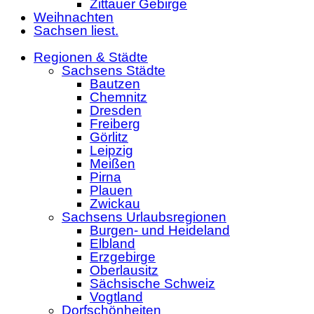
Zittauer Gebirge
Weihnachten
Sachsen liest.
Regionen & Städte
Sachsens Städte
Bautzen
Chemnitz
Dresden
Freiberg
Görlitz
Leipzig
Meißen
Pirna
Plauen
Zwickau
Sachsens Urlaubsregionen
Burgen- und Heideland
Elbland
Erzgebirge
Oberlausitz
Sächsische Schweiz
Vogtland
Dorfschönheiten