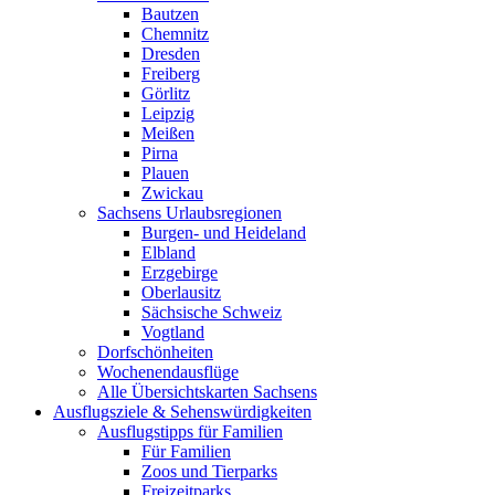
Bautzen
Chemnitz
Dresden
Freiberg
Görlitz
Leipzig
Meißen
Pirna
Plauen
Zwickau
Sachsens Urlaubsregionen
Burgen- und Heideland
Elbland
Erzgebirge
Oberlausitz
Sächsische Schweiz
Vogtland
Dorfschönheiten
Wochenendausflüge
Alle Übersichtskarten Sachsens
Ausflugsziele & Sehenswürdigkeiten
Ausflugstipps für Familien
Für Familien
Zoos und Tierparks
Freizeitparks