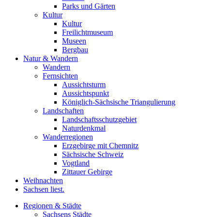
Parks und Gärten
Kultur
Kultur
Freilichtmuseum
Museen
Bergbau
Natur & Wandern
Wandern
Fernsichten
Aussichtsturm
Aussichtspunkt
Königlich-Sächsische Triangulierung
Landschaften
Landschaftsschutzgebiet
Naturdenkmal
Wanderregionen
Erzgebirge mit Chemnitz
Sächsische Schweiz
Vogtland
Zittauer Gebirge
Weihnachten
Sachsen liest.
Regionen & Städte
Sachsens Städte