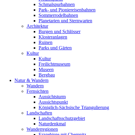
Schmalspurbahnen
Park- und Pioniereisenbahnen
Sommerrodelbahnen
Planetarien und Sternwarten
Architektur
Burgen und Schlösser
Klosteranlagen
Ruinen
Parks und Gärten
Kultur
Kultur
Freilichtmuseum
Museen
Bergbau
Natur & Wandern
Wandern
Fernsichten
Aussichtsturm
Aussichtspunkt
Königlich-Sächsische Triangulierung
Landschaften
Landschaftsschutzgebiet
Naturdenkmal
Wanderregionen
Erzgebirge mit Chemnitz