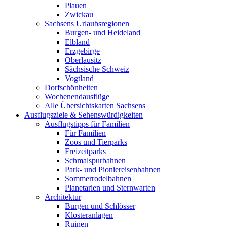
Plauen
Zwickau
Sachsens Urlaubsregionen
Burgen- und Heideland
Elbland
Erzgebirge
Oberlausitz
Sächsische Schweiz
Vogtland
Dorfschönheiten
Wochenendausflüge
Alle Übersichtskarten Sachsens
Ausflugsziele & Sehenswürdigkeiten
Ausflugstipps für Familien
Für Familien
Zoos und Tierparks
Freizeitparks
Schmalspurbahnen
Park- und Pioniereisenbahnen
Sommerrodelbahnen
Planetarien und Sternwarten
Architektur
Burgen und Schlösser
Klosteranlagen
Ruinen