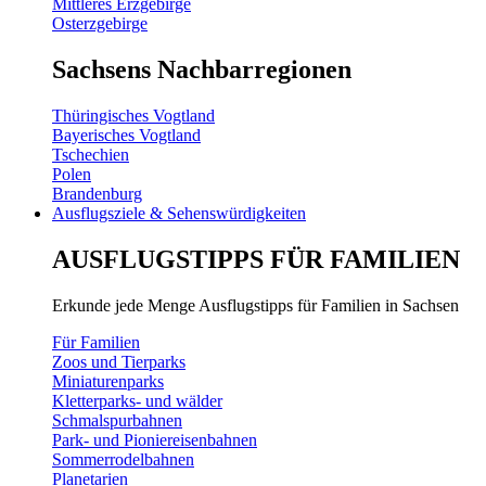
Mittleres Erzgebirge
Osterzgebirge
Sachsens Nachbarregionen
Thüringisches Vogtland
Bayerisches Vogtland
Tschechien
Polen
Brandenburg
Ausflugsziele & Sehenswürdigkeiten
AUSFLUGSTIPPS FÜR FAMILIEN
Erkunde jede Menge Ausflugstipps für Familien in Sachsen
Für Familien
Zoos und Tierparks
Miniaturenparks
Kletterparks- und wälder
Schmalspurbahnen
Park- und Pioniereisenbahnen
Sommerrodelbahnen
Planetarien