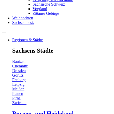
Sächsische Schweiz
Vogtland
Zittauer Gebirge
Weihnachten
Sachsen liest.
Regionen & Städte
Sachsens Städte
Bautzen
Chemnitz
Dresden
Görlitz
Freiberg
Leipzig
Meißen
Plauen
Pirna
Zwickau
Burgen- und Heideland