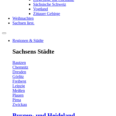
Sächsische Schweiz
Vogtland
Zittauer Gebirge
Weihnachten
Sachsen liest.
Regionen & Städte
Sachsens Städte
Bautzen
Chemnitz
Dresden
Görlitz
Freiberg
Leipzig
Meißen
Plauen
Pirna
Zwickau
Burgen- und Heideland