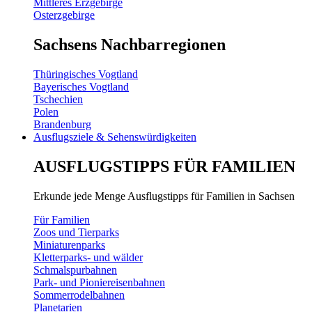
Mittleres Erzgebirge
Osterzgebirge
Sachsens Nachbarregionen
Thüringisches Vogtland
Bayerisches Vogtland
Tschechien
Polen
Brandenburg
Ausflugsziele & Sehenswürdigkeiten
AUSFLUGSTIPPS FÜR FAMILIEN
Erkunde jede Menge Ausflugstipps für Familien in Sachsen
Für Familien
Zoos und Tierparks
Miniaturenparks
Kletterparks- und wälder
Schmalspurbahnen
Park- und Pioniereisenbahnen
Sommerrodelbahnen
Planetarien