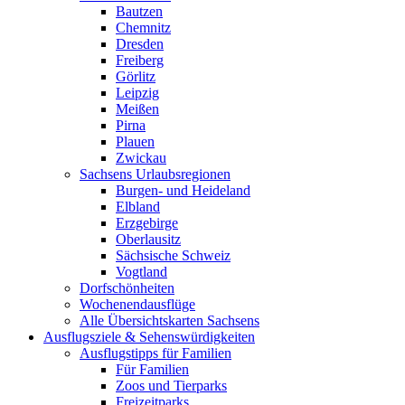
Bautzen
Chemnitz
Dresden
Freiberg
Görlitz
Leipzig
Meißen
Pirna
Plauen
Zwickau
Sachsens Urlaubsregionen
Burgen- und Heideland
Elbland
Erzgebirge
Oberlausitz
Sächsische Schweiz
Vogtland
Dorfschönheiten
Wochenendausflüge
Alle Übersichtskarten Sachsens
Ausflugsziele & Sehenswürdigkeiten
Ausflugstipps für Familien
Für Familien
Zoos und Tierparks
Freizeitparks