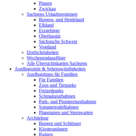
Plauen
Zwickau
Sachsens Urlaubsregionen
Burgen- und Heideland
Elbland
Erzgebirge
Oberlausitz
Sächsische Schweiz
Vogtland
Dorfschönheiten
Wochenendausflüge
Alle Übersichtskarten Sachsens
Ausflugsziele & Sehenswürdigkeiten
Ausflugstipps für Familien
Für Familien
Zoos und Tierparks
Freizeitparks
Schmalspurbahnen
Park- und Pioniereisenbahnen
Sommerrodelbahnen
Planetarien und Sternwarten
Architektur
Burgen und Schlösser
Klosteranlagen
Ruinen