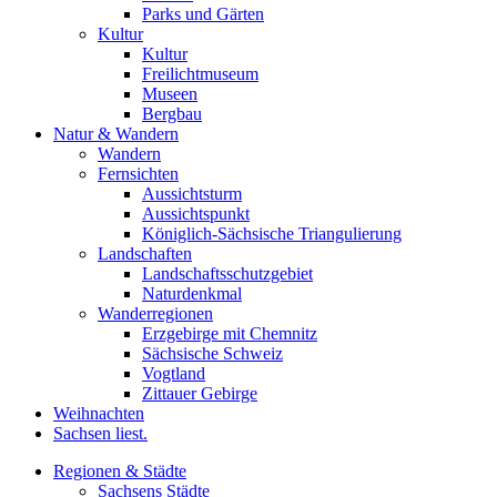
Parks und Gärten
Kultur
Kultur
Freilichtmuseum
Museen
Bergbau
Natur & Wandern
Wandern
Fernsichten
Aussichtsturm
Aussichtspunkt
Königlich-Sächsische Triangulierung
Landschaften
Landschaftsschutzgebiet
Naturdenkmal
Wanderregionen
Erzgebirge mit Chemnitz
Sächsische Schweiz
Vogtland
Zittauer Gebirge
Weihnachten
Sachsen liest.
Regionen & Städte
Sachsens Städte