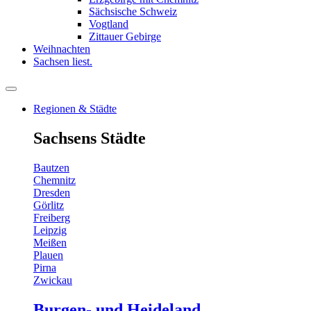
Sächsische Schweiz
Vogtland
Zittauer Gebirge
Weihnachten
Sachsen liest.
Regionen & Städte
Sachsens Städte
Bautzen
Chemnitz
Dresden
Görlitz
Freiberg
Leipzig
Meißen
Plauen
Pirna
Zwickau
Burgen- und Heideland