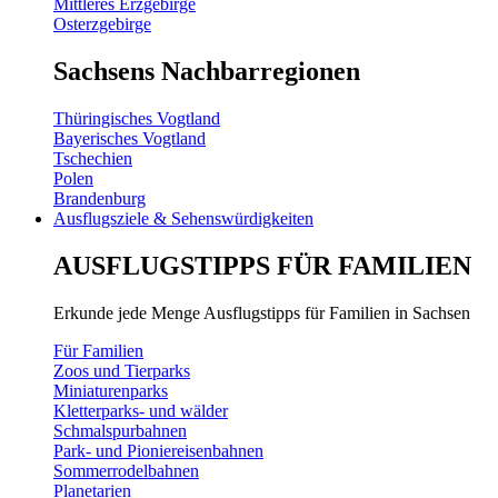
Mittleres Erzgebirge
Osterzgebirge
Sachsens Nachbarregionen
Thüringisches Vogtland
Bayerisches Vogtland
Tschechien
Polen
Brandenburg
Ausflugsziele & Sehenswürdigkeiten
AUSFLUGSTIPPS FÜR FAMILIEN
Erkunde jede Menge Ausflugstipps für Familien in Sachsen
Für Familien
Zoos und Tierparks
Miniaturenparks
Kletterparks- und wälder
Schmalspurbahnen
Park- und Pioniereisenbahnen
Sommerrodelbahnen
Planetarien