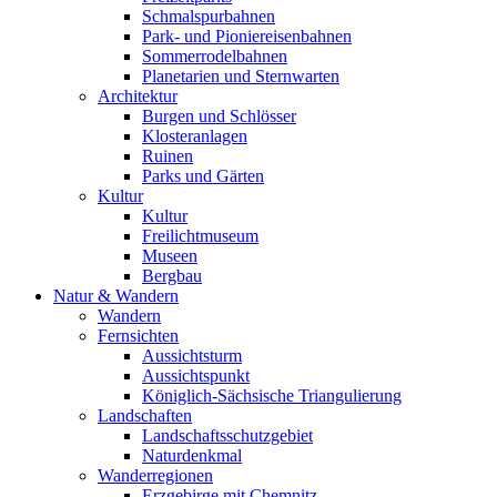
Schmalspurbahnen
Park- und Pioniereisenbahnen
Sommerrodelbahnen
Planetarien und Sternwarten
Architektur
Burgen und Schlösser
Klosteranlagen
Ruinen
Parks und Gärten
Kultur
Kultur
Freilichtmuseum
Museen
Bergbau
Natur & Wandern
Wandern
Fernsichten
Aussichtsturm
Aussichtspunkt
Königlich-Sächsische Triangulierung
Landschaften
Landschaftsschutzgebiet
Naturdenkmal
Wanderregionen
Erzgebirge mit Chemnitz