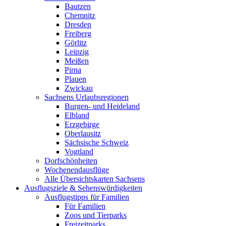
Bautzen
Chemnitz
Dresden
Freiberg
Görlitz
Leipzig
Meißen
Pirna
Plauen
Zwickau
Sachsens Urlaubsregionen
Burgen- und Heideland
Elbland
Erzgebirge
Oberlausitz
Sächsische Schweiz
Vogtland
Dorfschönheiten
Wochenendausflüge
Alle Übersichtskarten Sachsens
Ausflugsziele & Sehenswürdigkeiten
Ausflugstipps für Familien
Für Familien
Zoos und Tierparks
Freizeitparks