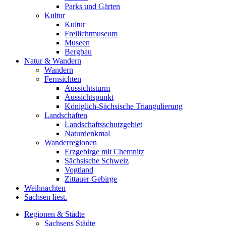
Parks und Gärten
Kultur
Kultur
Freilichtmuseum
Museen
Bergbau
Natur & Wandern
Wandern
Fernsichten
Aussichtsturm
Aussichtspunkt
Königlich-Sächsische Triangulierung
Landschaften
Landschaftsschutzgebiet
Naturdenkmal
Wanderregionen
Erzgebirge mit Chemnitz
Sächsische Schweiz
Vogtland
Zittauer Gebirge
Weihnachten
Sachsen liest.
Regionen & Städte
Sachsens Städte