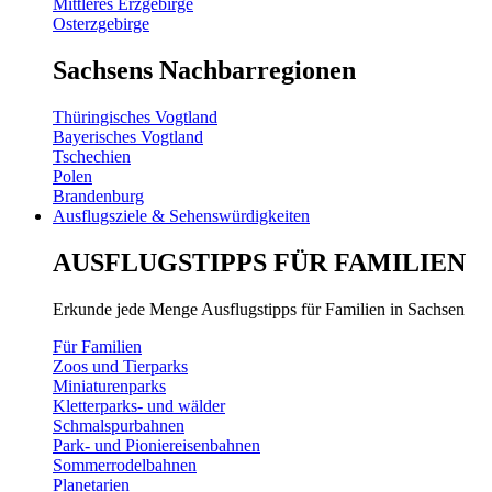
Mittleres Erzgebirge
Osterzgebirge
Sachsens Nachbarregionen
Thüringisches Vogtland
Bayerisches Vogtland
Tschechien
Polen
Brandenburg
Ausflugsziele & Sehenswürdigkeiten
AUSFLUGSTIPPS FÜR FAMILIEN
Erkunde jede Menge Ausflugstipps für Familien in Sachsen
Für Familien
Zoos und Tierparks
Miniaturenparks
Kletterparks- und wälder
Schmalspurbahnen
Park- und Pioniereisenbahnen
Sommerrodelbahnen
Planetarien