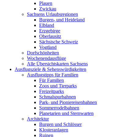
Plauen
Zwickau
Sachsens Urlaubsregionen
Burgen- und Heideland
Elbland
Erzgebirge
Oberlausitz
Sächsische Schweiz
Vogtland
Dorfschönheiten
Wochenendausflüge
Alle Übersichtskarten Sachsens
Ausflugsziele & Sehenswürdigkeiten
Ausflugstipps für Familien
Für Familien
Zoos und Tierparks
Freizeitparks
Schmalspurbahnen
Park- und Pioniereisenbahnen
Sommerrodelbahnen
Planetarien und Sternwarten
Architektur
Burgen und Schlösser
Klosteranlagen
Ruinen