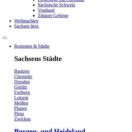
Sächsische Schweiz
Vogtland
Zittauer Gebirge
Weihnachten
Sachsen liest.
Regionen & Städte
Sachsens Städte
Bautzen
Chemnitz
Dresden
Görlitz
Freiberg
Leipzig
Meißen
Plauen
Pirna
Zwickau
Burgen- und Heideland