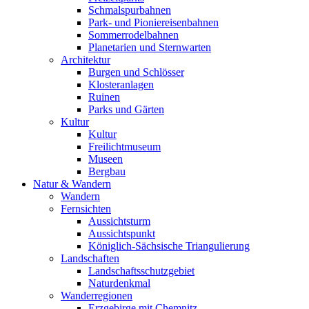
Schmalspurbahnen
Park- und Pioniereisenbahnen
Sommerrodelbahnen
Planetarien und Sternwarten
Architektur
Burgen und Schlösser
Klosteranlagen
Ruinen
Parks und Gärten
Kultur
Kultur
Freilichtmuseum
Museen
Bergbau
Natur & Wandern
Wandern
Fernsichten
Aussichtsturm
Aussichtspunkt
Königlich-Sächsische Triangulierung
Landschaften
Landschaftsschutzgebiet
Naturdenkmal
Wanderregionen
Erzgebirge mit Chemnitz