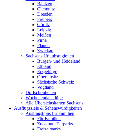
Bautzen
Chemnitz
Dresden
Freiberg
Görlitz
Leipzig
Meißen
Pirna
Plauen
Zwickau
Sachsens Urlaubsregionen
Burgen- und Heideland
Elbland
Erzgebirge
Oberlausitz
Sächsische Schweiz
Vogtland
Dorfschönheiten
Wochenendausflüge
Alle Übersichtskarten Sachsens
Ausflugsziele & Sehenswürdigkeiten
Ausflugstipps für Familien
Für Familien
Zoos und Tierparks
Freizeitparks