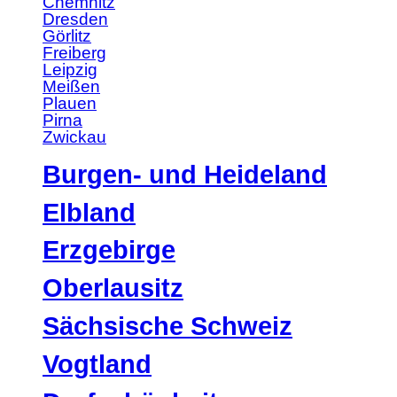
Chemnitz
Dresden
Görlitz
Freiberg
Leipzig
Meißen
Plauen
Pirna
Zwickau
Burgen- und Heideland
Elbland
Erzgebirge
Oberlausitz
Sächsische Schweiz
Vogtland