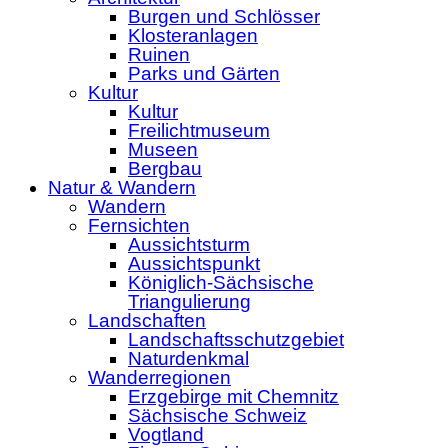
Burgen und Schlösser
Klosteranlagen
Ruinen
Parks und Gärten
Kultur
Kultur
Freilichtmuseum
Museen
Bergbau
Natur & Wandern
Wandern
Fernsichten
Aussichtsturm
Aussichtspunkt
Königlich-Sächsische
Triangulierung
Landschaften
Landschaftsschutzgebiet
Naturdenkmal
Wanderregionen
Erzgebirge mit Chemnitz
Sächsische Schweiz
Vogtland