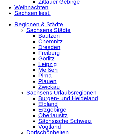
Zittauer Gebirge
Weihnachten
Sachsen liest.
Regionen & Städte
Sachsens Städte
Bautzen
Chemnitz
Dresden
Freiberg
Görlitz
Leipzig
Meißen
Pirna
Plauen
Zwickau
Sachsens Urlaubsregionen
Burgen- und Heideland
Elbland
Erzgebirge
Oberlausitz
Sächsische Schweiz
Vogtland
Dorfschönheiten