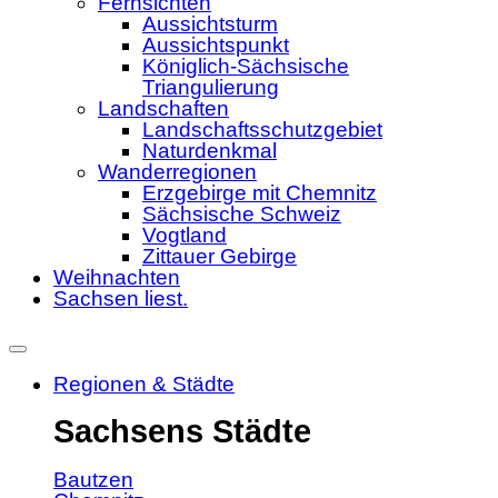
Fernsichten
Aussichtsturm
Aussichtspunkt
Königlich-Sächsische
Triangulierung
Landschaften
Landschaftsschutzgebiet
Naturdenkmal
Wanderregionen
Erzgebirge mit Chemnitz
Sächsische Schweiz
Vogtland
Zittauer Gebirge
Weihnachten
Sachsen liest.
Regionen & Städte
Sachsens Städte
Bautzen