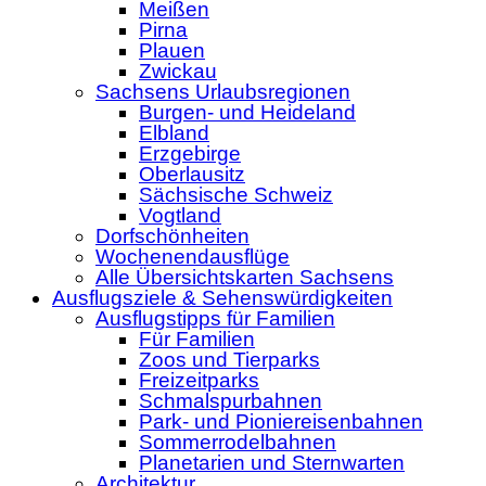
Meißen
Pirna
Plauen
Zwickau
Sachsens Urlaubsregionen
Burgen- und Heideland
Elbland
Erzgebirge
Oberlausitz
Sächsische Schweiz
Vogtland
Dorfschönheiten
Wochenendausflüge
Alle Übersichtskarten Sachsens
Ausflugsziele & Sehenswürdigkeiten
Ausflugstipps für Familien
Für Familien
Zoos und Tierparks
Freizeitparks
Schmalspurbahnen
Park- und Pioniereisenbahnen
Sommerrodelbahnen
Planetarien und Sternwarten
Architektur