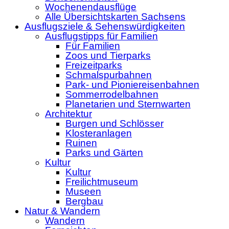
Wochenendausflüge
Alle Übersichtskarten Sachsens
Ausflugsziele & Sehenswürdigkeiten
Ausflugstipps für Familien
Für Familien
Zoos und Tierparks
Freizeitparks
Schmalspurbahnen
Park- und Pioniereisenbahnen
Sommerrodelbahnen
Planetarien und Sternwarten
Architektur
Burgen und Schlösser
Klosteranlagen
Ruinen
Parks und Gärten
Kultur
Kultur
Freilichtmuseum
Museen
Bergbau
Natur & Wandern
Wandern