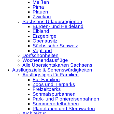
Meißen
Pirna
Plauen
Zwickau
Sachsens Urlaubsregionen
Burgen- und Heideland
Elbland
Erzgebirge
Oberlausitz
Sächsische Schweiz
Vogtland
Dorfschönheiten
Wochenendausflüge
Alle Übersichtskarten Sachsens
Ausflugsziele & Sehenswürdigkeiten
Ausflugstipps für Familien
Für Familien
Zoos und Tierparks
Freizeitparks
Schmalspurbahnen
Park- und Pioniereisenbahnen
Sommerrodelbahnen
Planetarien und Sternwarten
Architektur