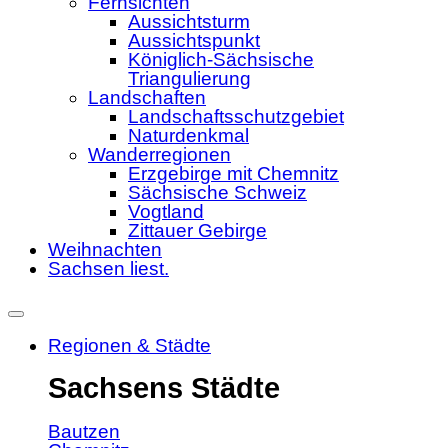
Fernsichten
Aussichtsturm
Aussichtspunkt
Königlich-Sächsische
Triangulierung
Landschaften
Landschaftsschutzgebiet
Naturdenkmal
Wanderregionen
Erzgebirge mit Chemnitz
Sächsische Schweiz
Vogtland
Zittauer Gebirge
Weihnachten
Sachsen liest.
Regionen & Städte
Sachsens Städte
Bautzen