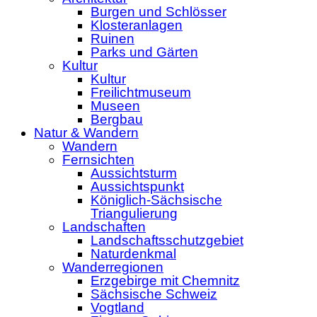
Burgen und Schlösser
Klosteranlagen
Ruinen
Parks und Gärten
Kultur
Kultur
Freilichtmuseum
Museen
Bergbau
Natur & Wandern
Wandern
Fernsichten
Aussichtsturm
Aussichtspunkt
Königlich-Sächsische
Triangulierung
Landschaften
Landschaftsschutzgebiet
Naturdenkmal
Wanderregionen
Erzgebirge mit Chemnitz
Sächsische Schweiz
Vogtland