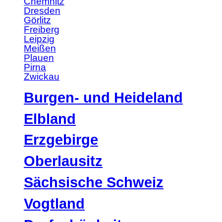
Chemnitz
Dresden
Görlitz
Freiberg
Leipzig
Meißen
Plauen
Pirna
Zwickau
Burgen- und Heideland
Elbland
Erzgebirge
Oberlausitz
Sächsische Schweiz
Vogtland