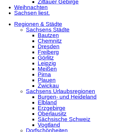
Zittauer Gebirge
Weihnachten
Sachsen liest.
Regionen & Städte
Sachsens Städte
Bautzen
Chemnitz
Dresden
Freiberg
Görlitz
Leipzig
Meißen
Pirna
Plauen
Zwickau
Sachsens Urlaubsregionen
Burgen- und Heideland
Elbland
Erzgebirge
Oberlausitz
Sächsische Schweiz
Vogtland
Dorfschönheiten