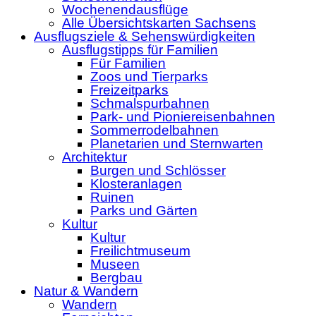
Wochenendausflüge
Alle Übersichtskarten Sachsens
Ausflugsziele & Sehenswürdigkeiten
Ausflugstipps für Familien
Für Familien
Zoos und Tierparks
Freizeitparks
Schmalspurbahnen
Park- und Pioniereisenbahnen
Sommerrodelbahnen
Planetarien und Sternwarten
Architektur
Burgen und Schlösser
Klosteranlagen
Ruinen
Parks und Gärten
Kultur
Kultur
Freilichtmuseum
Museen
Bergbau
Natur & Wandern
Wandern